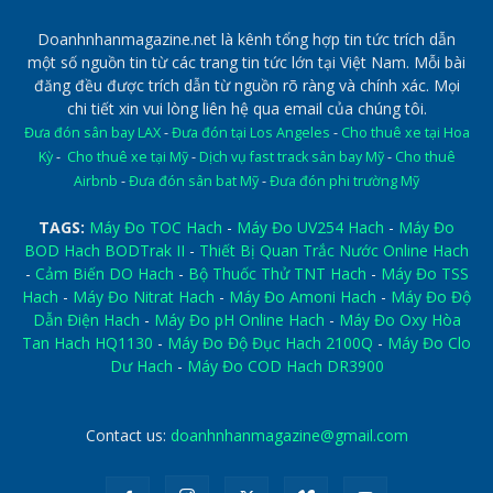
Doanhnhanmagazine.net là kênh tổng hợp tin tức trích dẫn
một số nguồn tin từ các trang tin tức lớn tại Việt Nam. Mỗi bài
đăng đều được trích dẫn từ nguồn rõ ràng và chính xác. Mọi
chi tiết xin vui lòng liên hệ qua email của chúng tôi.
Đưa đón sân bay LAX
-
Đưa đón tại Los Angeles
-
Cho thuê xe tại Hoa
Kỳ
-
Cho thuê xe tại Mỹ
-
Dịch vụ fast track sân bay Mỹ
-
Cho thuê
Airbnb
-
Đưa đón sân bat Mỹ
-
Đưa đón phi trường Mỹ
TAGS:
Máy Đo TOC Hach
-
Máy Đo UV254 Hach
-
Máy Đo
BOD Hach BODTrak II
-
Thiết Bị Quan Trắc Nước Online Hach
-
Cảm Biến DO Hach
-
Bộ Thuốc Thử TNT Hach
-
Máy Đo TSS
Hach
-
Máy Đo Nitrat Hach
-
Máy Đo Amoni Hach
-
Máy Đo Độ
Dẫn Điện Hach
-
Máy Đo pH Online Hach
-
Máy Đo Oxy Hòa
Tan Hach HQ1130
-
Máy Đo Độ Đục Hach 2100Q
-
Máy Đo Clo
Dư Hach
-
Máy Đo COD Hach DR3900
Contact us:
doanhnhanmagazine@gmail.com