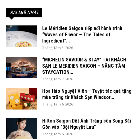
BÀI MỚI NHẤT
Le Méridien Saigon tiếp nối hành trình
“Waves of Flavor – The Tales of
Ingredient”...
Tháng Tám 8, 2026
“MICHELIN SAVOUR & STAY” TẠI KHÁCH
SẠN LE MERIDIEN SAIGON – NÂNG TẦM
STAYCATION...
Tháng Tám 7, 2026
Hoa Hảo Nguyệt Viên – Tuyệt tác quà tặng
mùa trăng từ Khách Sạn Windsor...
Tháng Tám 6, 2026
Hilton Saigon Dệt Ánh Trăng bên Sông Sài
Gòn vào “Bội Nguyệt Lưu”
Tháng Tám 6, 2026