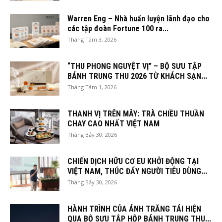
Warren Eng – Nhà huấn luyện lãnh đạo cho
các tập đoàn Fortune 100 ra...
Tháng Tám 3, 2026
“THU PHONG NGUYỆT VỊ” – BỘ SƯU TẬP
BÁNH TRUNG THU 2026 TỪ KHÁCH SẠN...
Tháng Tám 1, 2026
THANH VỊ TRÊN MÂY: TRÀ CHIỀU THUẦN
CHAY CAO NHẤT VIỆT NAM
Tháng Bảy 30, 2026
CHIẾN DỊCH HỮU CƠ EU KHỞI ĐỘNG TẠI
VIỆT NAM, THÚC ĐẨY NGƯỜI TIÊU DÙNG...
Tháng Bảy 30, 2026
HÀNH TRÌNH CỦA ÁNH TRĂNG TÁI HIỆN
QUA BỘ SƯU TẬP HỘP BÁNH TRUNG THU...