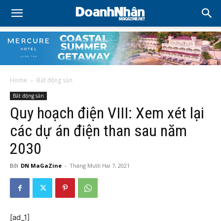
Home
Bất động sản
Bất động sản
Quy hoạch điện VIII: Xem xét lại
các dự án điện than sau năm
2030
Bởi
DN MaGaZine
-
Tháng Mười Hai 7, 2021
[ad_1]