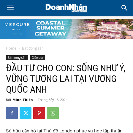
Home
Bất động sản
Bất động sản
Giáo dục
ĐẦU TƯ CHO CON: SỐNG NHƯ Ý,
VỮNG TƯƠNG LAI TẠI VƯƠNG
QUỐC ANH
Bởi
Minh Thiên
-
Tháng Bảy 15, 2024
Sở hữu căn hộ tại Thủ đô London phục vụ học tập thuận