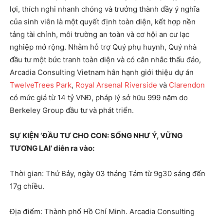
lợi, thích nghi nhanh chóng và trưởng thành đầy ý nghĩa
của sinh viên là một quyết định toàn diện, kết hợp nền
tảng tài chính, môi trường an toàn và cơ hội an cư lạc
nghiệp mở rộng. Nhằm hỗ trợ Quý phụ huynh, Quý nhà
đầu tư một bức tranh toàn diện và có cân nhắc thấu đáo,
Arcadia Consulting Vietnam hân hạnh giới thiệu dự án
TwelveTrees Park
,
Royal Arsenal Riverside
và
Clarendon
có mức giá từ 14 tỷ VNĐ, pháp lý sở hữu 999 năm do
Berkeley Group đầu tư và phát triển.
SỰ KIỆN ‘ĐẦU TƯ
CHO CON: S
ỐNG NHƯ Ý, VỮNG
TƯƠNG LAI
’
diễn ra và
o:
Thời gian: Thứ Bảy, ngày 03 tháng Tám từ 9g30 sáng đến
17g chiều.
Địa điểm: Thành phố Hồ Chí Minh. Arcadia Consulting