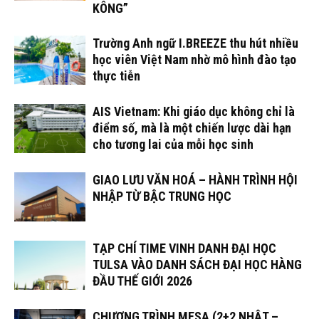
KÔNG”
Trường Anh ngữ I.BREEZE thu hút nhiều
học viên Việt Nam nhờ mô hình đào tạo
thực tiễn
AIS Vietnam: Khi giáo dục không chỉ là
điểm số, mà là một chiến lược dài hạn
cho tương lai của mỗi học sinh
GIAO LƯU VĂN HOÁ – HÀNH TRÌNH HỘI
NHẬP TỪ BẬC TRUNG HỌC
TẠP CHÍ TIME VINH DANH ĐẠI HỌC
TULSA VÀO DANH SÁCH ĐẠI HỌC HÀNG
ĐẦU THẾ GIỚI 2026
CHƯƠNG TRÌNH MESA (2+2 NHẬT –