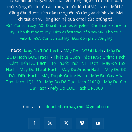
Doanhnhanmagazine.net là kênh tổng hợp tin tức trích dẫn
một số nguồn tin từ các trang tin tức lớn tại Việt Nam. Mỗi bài
đăng đều được trích dẫn từ nguồn rõ ràng và chính xác. Mọi
chi tiết xin vui lòng liên hệ qua email của chúng tôi.
Đưa đón sân bay LAX
-
Đưa đón tại Los Angeles
-
Cho thuê xe tại Hoa
Kỳ
-
Cho thuê xe tại Mỹ
-
Dịch vụ fast track sân bay Mỹ
-
Cho thuê
Airbnb
-
Đưa đón sân bat Mỹ
-
Đưa đón phi trường Mỹ
TAGS:
Máy Đo TOC Hach
-
Máy Đo UV254 Hach
-
Máy Đo
BOD Hach BODTrak II
-
Thiết Bị Quan Trắc Nước Online Hach
-
Cảm Biến DO Hach
-
Bộ Thuốc Thử TNT Hach
-
Máy Đo TSS
Hach
-
Máy Đo Nitrat Hach
-
Máy Đo Amoni Hach
-
Máy Đo Độ
Dẫn Điện Hach
-
Máy Đo pH Online Hach
-
Máy Đo Oxy Hòa
Tan Hach HQ1130
-
Máy Đo Độ Đục Hach 2100Q
-
Máy Đo Clo
Dư Hach
-
Máy Đo COD Hach DR3900
Contact us:
doanhnhanmagazine@gmail.com