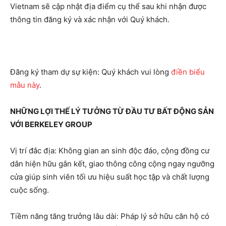
Vietnam sẽ cập nhật địa điểm cụ thể sau khi nhận được
thông tin đăng ký và xác nhận với Quý khách.
Đăng ký tham dự sự kiện: Quý khách vui lòng
điền biểu
mẫu này
.
NHỮNG LỢ
I TH
Ế LÝ TƯỞNG TỪ ĐẦU TƯ BẤT ĐỘNG SẢ
N
V
Ớ
I BERKELEY GROUP
Vị trí đắc địa: Không gian an sinh độc đáo, cộng đồng cư
dân hiện hữu gắn kết, giao thông công cộng ngay ngưỡng
cửa giúp sinh viên tối ưu hiệu suất học tập và chất lượng
cuộc sống.
Tiềm năng tăng trưởng lâu dài: Pháp lý sở hữu căn hộ có