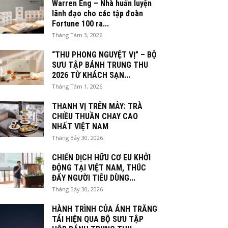
Warren Eng – Nhà huấn luyện
lãnh đạo cho các tập đoàn
Fortune 100 ra...
Tháng Tám 3, 2026
“THU PHONG NGUYỆT VỊ” – BỘ
SƯU TẬP BÁNH TRUNG THU
2026 TỪ KHÁCH SẠN...
Tháng Tám 1, 2026
THANH VỊ TRÊN MÂY: TRÀ
CHIỀU THUẦN CHAY CAO
NHẤT VIỆT NAM
Tháng Bảy 30, 2026
CHIẾN DỊCH HỮU CƠ EU KHỞI
ĐỘNG TẠI VIỆT NAM, THÚC
ĐẨY NGƯỜI TIÊU DÙNG...
Tháng Bảy 30, 2026
HÀNH TRÌNH CỦA ÁNH TRĂNG
TÁI HIỆN QUA BỘ SƯU TẬP