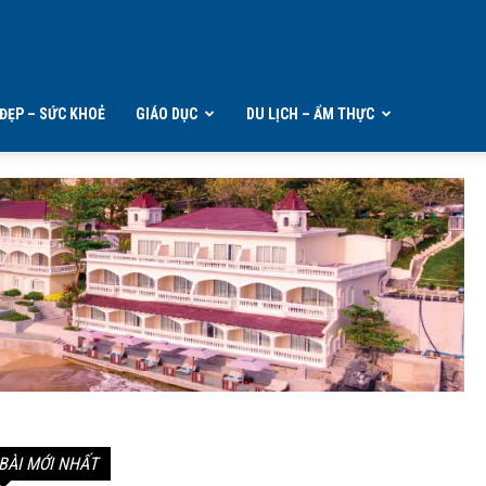
ĐẸP – SỨC KHOẺ
GIÁO DỤC
DU LỊCH – ẨM THỰC
BÀI MỚI NHẤT