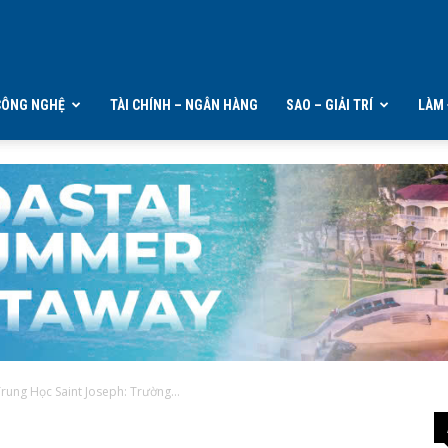
CÔNG NGHỆ
TÀI CHÍNH – NGÂN HÀNG
SAO – GIẢI TRÍ
LÀM 
rung Học Saint Joseph: Trường...