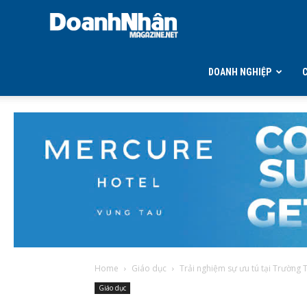
DOANH
NHÂN
DOANH NGHIỆP
MAGAZINE
Home
Giáo dục
Trải nghiệm sự ưu tú tại Trường T
Giáo dục