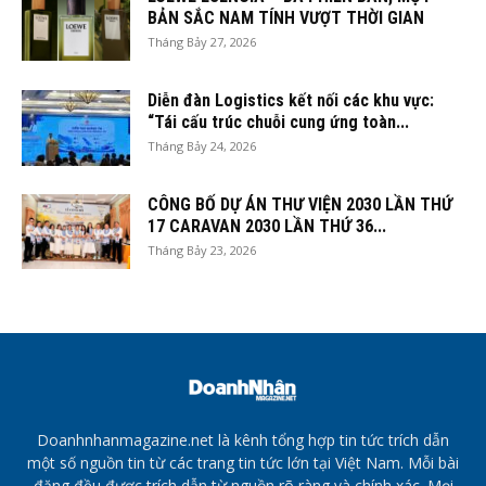
BẢN SẮC NAM TÍNH VƯỢT THỜI GIAN
Tháng Bảy 27, 2026
Diễn đàn Logistics kết nối các khu vực:
“Tái cấu trúc chuỗi cung ứng toàn...
Tháng Bảy 24, 2026
CÔNG BỐ DỰ ÁN THƯ VIỆN 2030 LẦN THỨ
17 CARAVAN 2030 LẦN THỨ 36...
Tháng Bảy 23, 2026
Doanhnhanmagazine.net là kênh tổng hợp tin tức trích dẫn
một số nguồn tin từ các trang tin tức lớn tại Việt Nam. Mỗi bài
đăng đều được trích dẫn từ nguồn rõ ràng và chính xác. Mọi