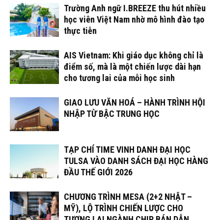
Trường Anh ngữ I.BREEZE thu hút nhiều
học viên Việt Nam nhờ mô hình đào tạo
thực tiễn
AIS Vietnam: Khi giáo dục không chỉ là
điểm số, mà là một chiến lược dài hạn
cho tương lai của mỗi học sinh
GIAO LƯU VĂN HOÁ – HÀNH TRÌNH HỘI
NHẬP TỪ BẬC TRUNG HỌC
TẠP CHÍ TIME VINH DANH ĐẠI HỌC
TULSA VÀO DANH SÁCH ĐẠI HỌC HÀNG
ĐẦU THẾ GIỚI 2026
CHƯƠNG TRÌNH MESA (2+2 NHẬT –
MỸ), LỘ TRÌNH CHIẾN LƯỢC CHO
TƯƠNG LAI NGÀNH CHIP BÁN DẪN