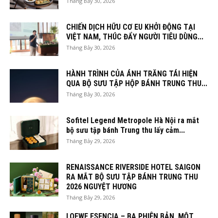
Tháng Bảy 30, 2026
CHIẾN DỊCH HỮU CƠ EU KHỞI ĐỘNG TẠI
VIỆT NAM, THÚC ĐẨY NGƯỜI TIÊU DÙNG...
Tháng Bảy 30, 2026
HÀNH TRÌNH CỦA ÁNH TRĂNG TÁI HIỆN
QUA BỘ SƯU TẬP HỘP BÁNH TRUNG THU...
Tháng Bảy 30, 2026
Sofitel Legend Metropole Hà Nội ra mắt
bộ sưu tập bánh Trung thu lấy cảm...
Tháng Bảy 29, 2026
RENAISSANCE RIVERSIDE HOTEL SAIGON
RA MẮT BỘ SƯU TẬP BÁNH TRUNG THU
2026 NGUYỆT HƯƠNG
Tháng Bảy 29, 2026
LOEWE ESENCIA – BA PHIÊN BẢN, MỘT