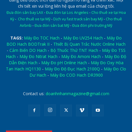
chi tiết xin vui lòng liên hệ qua email của chúng tôi.
Đưa đón sân bay LAX
-
Đưa đón tại Los Angeles
-
Cho thuê xe tại Hoa
Kỳ
-
Cho thuê xe tại Mỹ
-
Dịch vụ fast track sân bay Mỹ
-
Cho thuê
Airbnb
-
Đưa đón sân bat Mỹ
-
Đưa đón phi trường Mỹ
TAGS:
Máy Đo TOC Hach
-
Máy Đo UV254 Hach
-
Máy Đo
BOD Hach BODTrak II
-
Thiết Bị Quan Trắc Nước Online Hach
-
Cảm Biến DO Hach
-
Bộ Thuốc Thử TNT Hach
-
Máy Đo TSS
Hach
-
Máy Đo Nitrat Hach
-
Máy Đo Amoni Hach
-
Máy Đo Độ
Dẫn Điện Hach
-
Máy Đo pH Online Hach
-
Máy Đo Oxy Hòa
Tan Hach HQ1130
-
Máy Đo Độ Đục Hach 2100Q
-
Máy Đo Clo
Dư Hach
-
Máy Đo COD Hach DR3900
Contact us:
doanhnhanmagazine@gmail.com