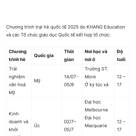
Chương trình trại hè quốc tế 2025 do KHANG Education
và các Tổ chức giáo dục Quốc tế kết hợp tổ chức:
Chương
Thời
Nơi học và
Độ
Quốc gia
trình hè
gian
nơi ở
tuổi
Trải
Trường ST.
nghiệm
14/07-
More
12 –
Mỹ
văn hoá
05/8
Ở ký túc xá
17
Mỹ
Đại học
Melbourne
Kinh
Đại học
doanh và
02/7–
12 –
Úc
Macquarie
khởi
05/7
17