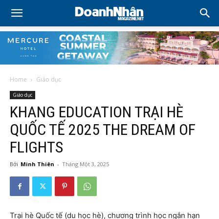
Home
Giáo dục
Giáo dục
KHANG EDUCATION TRẠI HÈ
QUỐC TẾ 2025 THE DREAM OF
FLIGHTS
Bởi
Minh Thiên
-
Tháng Một 3, 2025
Trại hè Quốc tế (du học hè), chương trình học ngắn hạn