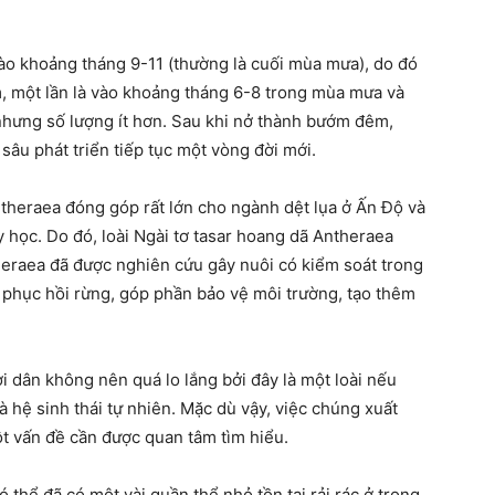
ào khoảng tháng 9-11 (thường là cuối mùa mưa), do đó
, một lần là vào khoảng tháng 6-8 trong mùa mưa và
nhưng số lượng ít hơn. Sau khi nở thành bướm đêm,
sâu phát triển tiếp tục một vòng đời mới.
Antheraea đóng góp rất lớn cho ngành dệt lụa ở Ấn Độ và
học. Do đó, loài Ngài tơ tasar hoang dã Antheraea
ntheraea đã được nghiên cứu gây nuôi có kiểm soát trong
ây phục hồi rừng, góp phần bảo vệ môi trường, tạo thêm
i dân không nên quá lo lắng bởi đây là một loài nếu
à hệ sinh thái tự nhiên. Mặc dù vậy, việc chúng xuất
một vấn đề cần được quan tâm tìm hiểu.
thể đã có một vài quần thể nhỏ tồn tại rải rác ở trong