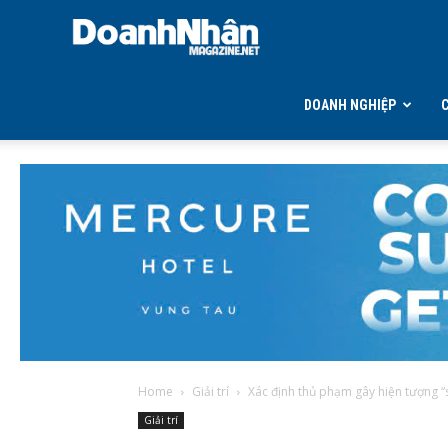
DOANH
NHÂN
DOANH NGHIỆP
MAGAZINE
Home
Giải trí
Xác định thủ phạm gây hiện tượng “sâu
Giải trí