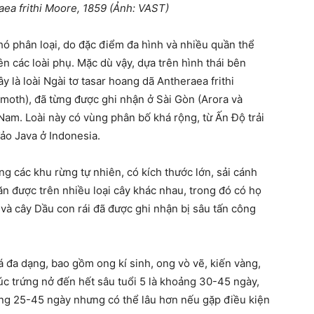
aea frithi Moore, 1859 (Ảnh: VAST)
ó phân loại, do đặc điểm đa hình và nhiều quần thể
ên các loài phụ. Mặc dù vậy, dựa trên hình thái bên
 là loài Ngài tơ tasar hoang dã Antheraea frithi
lkmoth), đã từng được ghi nhận ở Sài Gòn (Arora và
Nam. Loài này có vùng phân bố khá rộng, từ Ấn Độ trải
ảo Java ở Indonesia.
ng các khu rừng tự nhiên, có kích thước lớn, sải cánh
n được trên nhiều loại cây khác nhau, trong đó có họ
và cây Dầu con rái đã được ghi nhận bị sâu tấn công
há đa dạng, bao gồm ong kí sinh, ong vò vẽ, kiến vàng,
 lúc trứng nở đến hết sâu tuổi 5 là khoảng 30-45 ngày,
g 25-45 ngày nhưng có thể lâu hơn nếu gặp điều kiện