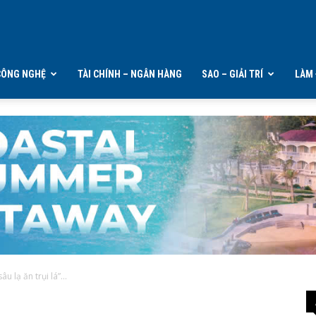
CÔNG NGHỆ
TÀI CHÍNH – NGÂN HÀNG
SAO – GIẢI TRÍ
LÀM 
 lạ ăn trụi lá”...