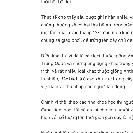
thời tiết bất lợi.
Thực tế cho thấy sâu được ghi nhận nhiều v
chúng thường sẽ có hai thế hệ nở trong năm
một lần nữa là vào tháng 12-1 đầu mùa khô 
chúng sẽ giao phối, đẻ trứng lên cây chủ để 
Điều khá thú vị đó là các loài thuốc giống 
Trung Quốc và những ứng dụng khác trong y 
frithi và rất nhiều loài khác thuộc giống A
tự nhiên, đặc biệt là ở các khu vực trồng c
việc làm và thu nhập cho người lao động.
Chính vì thế, theo các nhà khoa học thì ngườ
được kiểm soát tốt sẽ có lợi cho con người v
hiện với số lượng lớn thời gian gần đây là 
Nhóm nghiên cứu nghi ngờ rằng trước đây có 