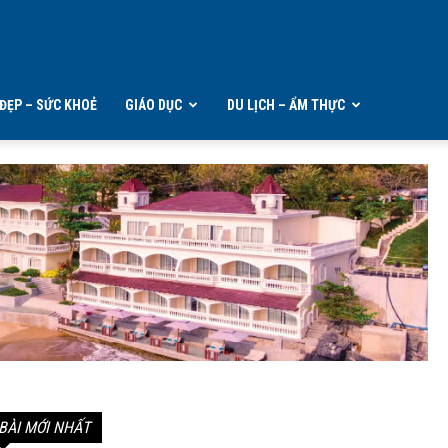
ĐẸP – SỨC KHOẺ
GIÁO DỤC
DU LỊCH – ẨM THỰC
BÀI MỚI NHẤT