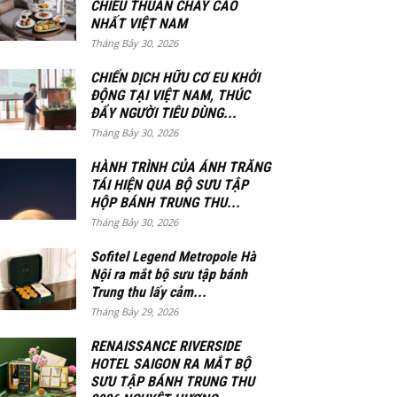
CHIỀU THUẦN CHAY CAO
NHẤT VIỆT NAM
Tháng Bảy 30, 2026
CHIẾN DỊCH HỮU CƠ EU KHỞI
ĐỘNG TẠI VIỆT NAM, THÚC
ĐẨY NGƯỜI TIÊU DÙNG...
Tháng Bảy 30, 2026
HÀNH TRÌNH CỦA ÁNH TRĂNG
TÁI HIỆN QUA BỘ SƯU TẬP
HỘP BÁNH TRUNG THU...
Tháng Bảy 30, 2026
Sofitel Legend Metropole Hà
Nội ra mắt bộ sưu tập bánh
Trung thu lấy cảm...
Tháng Bảy 29, 2026
RENAISSANCE RIVERSIDE
HOTEL SAIGON RA MẮT BỘ
SƯU TẬP BÁNH TRUNG THU