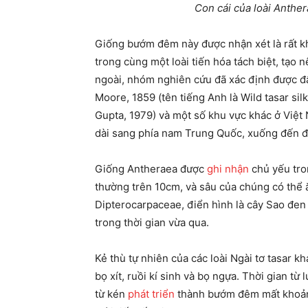
Con cái của loài Anther
Giống bướm đêm này được nhận xét là rất kh
trong cùng một loài tiến hóa tách biệt, tạo n
ngoài, nhóm nghiên cứu đã xác định được đây
Moore, 1859 (tên tiếng Anh là Wild tasar si
Gupta, 1979) và một số khu vực khác ở Việt 
dài sang phía nam Trung Quốc, xuống đến đ
Giống Antheraea được
ghi nhận
chủ yếu tro
thường trên 10cm, và sâu của chúng có thể ă
Dipterocarpaceae, điển hình là cây Sao đen 
trong thời gian vừa qua.
Kẻ thù tự nhiên của các loài Ngài tơ tasar k
bọ xít, ruồi kí sinh và bọ ngựa. Thời gian từ
từ kén
phát triển
thành bướm đêm mất khoản