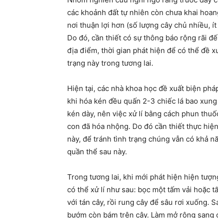
các khoảnh đất tự nhiên còn chưa khai hoan
nơi thuận lợi hơn (số lượng cây chủ nhiều, í
Do đó, cần thiết có sự thông báo rộng rãi đ
địa điểm, thời gian phát hiện để có thể đề xu
trạng này trong tương lai.
Hiện tại, các nhà khoa học đề xuất biện pháp
khi hóa kén đều quấn 2-3 chiếc lá bao xung 
kén dày, nên việc xử lí bằng cách phun thu
con đã hóa nhộng. Do đó cần thiết thực hiệ
này, để tránh tình trạng chúng vẫn có khả n
quần thể sau này.
Trong tương lai, khi mới phát hiện hiện tượn
có thể xử lí như sau: bọc một tấm vải hoặc 
với tán cây, rồi rung cây để sâu rơi xuống. 
bướm còn bám trên cây. Làm mở rộng sang cá