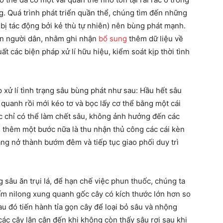
g. Quá trình phát triển quần thể, chúng tìm đến những
t bị tác động bởi kẻ thù tự nhiên) nên bùng phát mạnh.
ến người dân, nhằm ghi nhận
bổ sung
thêm dữ liệu về
ất các biện pháp xử lí hữu hiệu, kiểm soát kịp thời tình
 xử lí tình trạng sâu bùng phát như sau: Hầu hết sâu
quanh rồi mới kéo tơ và bọc lấy cơ thể bằng một cái
ốc chỉ có thể làm chết sâu, không ảnh hưởng đến các
n thêm một bước nữa là thu nhận thủ công các cái kèn
ăng nở thành bướm đêm và tiếp tục giao phối duy trì
g sâu ăn trụi lá, để hạn chế việc phun thuốc, chúng ta
tấm nilong xung quanh gốc cây có kích thước lớn hơn so
Sau đó tiến hành tỉa gọn cây để loại bỏ sâu và nhộng
c cây lận cận đến khi không còn thấy sâu rơi sau khi