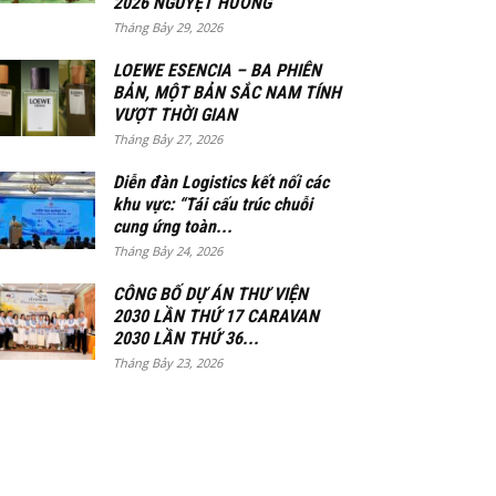
2026 NGUYỆT HƯƠNG
Tháng Bảy 29, 2026
LOEWE ESENCIA – BA PHIÊN
BẢN, MỘT BẢN SẮC NAM TÍNH
VƯỢT THỜI GIAN
Tháng Bảy 27, 2026
Diễn đàn Logistics kết nối các
khu vực: “Tái cấu trúc chuỗi
cung ứng toàn...
Tháng Bảy 24, 2026
CÔNG BỐ DỰ ÁN THƯ VIỆN
2030 LẦN THỨ 17 CARAVAN
2030 LẦN THỨ 36...
Tháng Bảy 23, 2026