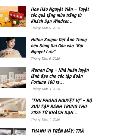
Hoa Hảo Nguyệt Viên – Tuyệt
tác quà tặng mùa trăng từ
Khách Sạn Windsor...
Tháng Tám 6, 2026
Hilton Saigon Dệt Ánh Trăng
bên Sông Sài Gòn vào “Bội
Nguyệt Lưu”
Tháng Tám 6, 2026
Warren Eng – Nhà huấn luyện
lãnh đạo cho các tập đoàn
Fortune 100 ra...
Tháng Tám 3, 2026
“THU PHONG NGUYỆT VỊ” – BỘ
SƯU TẬP BÁNH TRUNG THU
2026 TỪ KHÁCH SẠN...
Tháng Tám 1, 2026
THANH VỊ TRÊN MÂY: TRÀ