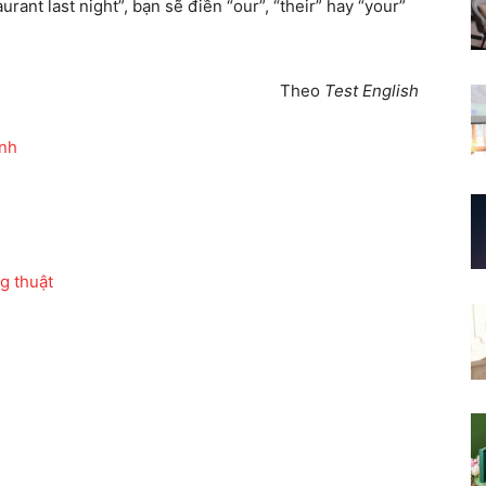
rant last night”, bạn sẽ điền “our”, “their” hay “your”
Theo
Test English
Anh
g thuật