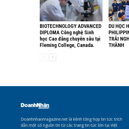
BIOTECHNOLOGY ADVANCED
DU HỌC H
DIPLOMA Công nghệ Sinh
PHILIPPI
học Cao đẳng chuyên sâu tại
TRẢI NG
Fleming College, Canada.
THÀNH
Doanhnhanmagazine.net là kênh tổng hợp tin tức trích
dẫn một số nguồn tin từ các trang tin tức lớn tại Việt