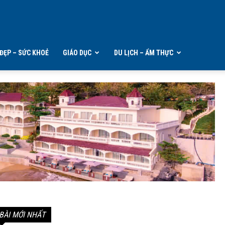
ĐẸP – SỨC KHOẺ
GIÁO DỤC
DU LỊCH – ẨM THỰC
BÀI MỚI NHẤT