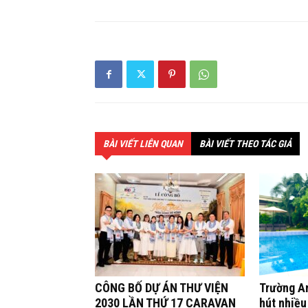
BÀI VIẾT LIÊN QUAN
BÀI VIẾT THEO TÁC GIẢ
CÔNG BỐ DỰ ÁN THƯ VIỆN
Trường A
2030 LẦN THỨ 17 CARAVAN
hút nhiều