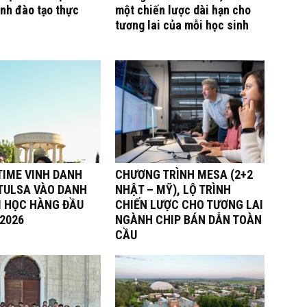
nh đào tạo thực
một chiến lược dài hạn cho
tương lai của mỗi học sinh
TIME VINH DANH
CHƯƠNG TRÌNH MESA (2+2
 TULSA VÀO DANH
NHẬT – MỸ), LỘ TRÌNH
I HỌC HÀNG ĐẦU
CHIẾN LƯỢC CHO TƯƠNG LAI
 2026
NGÀNH CHIP BÁN DẪN TOÀN
CẦU