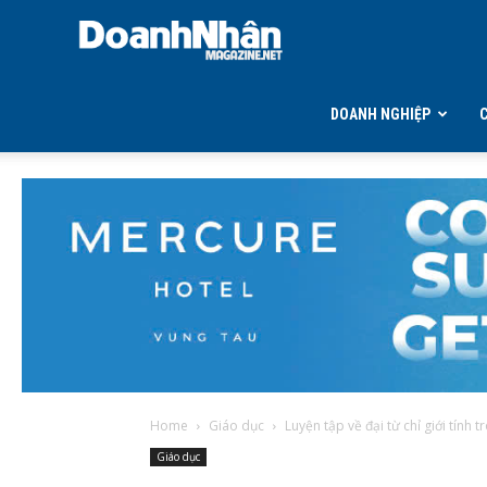
DOANH
NHÂN
DOANH NGHIỆP
MAGAZINE
Home
Giáo dục
Luyện tập về đại từ chỉ giới tính 
Giáo dục