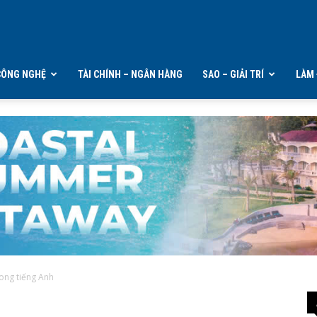
CÔNG NGHỆ
TÀI CHÍNH – NGÂN HÀNG
SAO – GIẢI TRÍ
LÀM 
trong tiếng Anh