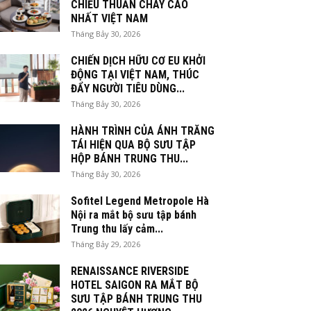
CHIỀU THUẦN CHAY CAO
NHẤT VIỆT NAM
Tháng Bảy 30, 2026
CHIẾN DỊCH HỮU CƠ EU KHỞI
ĐỘNG TẠI VIỆT NAM, THÚC
ĐẨY NGƯỜI TIÊU DÙNG...
Tháng Bảy 30, 2026
HÀNH TRÌNH CỦA ÁNH TRĂNG
TÁI HIỆN QUA BỘ SƯU TẬP
HỘP BÁNH TRUNG THU...
Tháng Bảy 30, 2026
Sofitel Legend Metropole Hà
Nội ra mắt bộ sưu tập bánh
Trung thu lấy cảm...
Tháng Bảy 29, 2026
RENAISSANCE RIVERSIDE
HOTEL SAIGON RA MẮT BỘ
SƯU TẬP BÁNH TRUNG THU