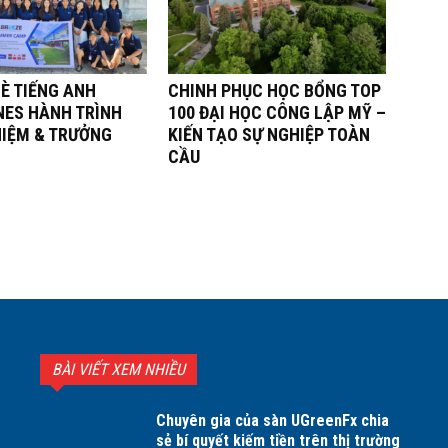
È TIẾNG ANH
CHINH PHỤC HỌC BỔNG TOP
NES HÀNH TRÌNH
100 ĐẠI HỌC CÔNG LẬP MỸ –
HIỆM & TRƯỞNG
KIẾN TẠO SỰ NGHIỆP TOÀN
CẦU
BÀI VIẾT XEM NHIỀU
Chuyên gia của sàn UGreenFx chia
sẻ bí quyết kiếm tiền trên thị trường