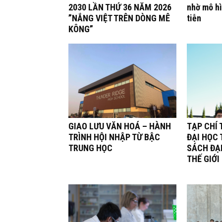
2030 LẦN THỨ 36 NĂM 2026
nhờ mô hì
”NẮNG VIỆT TRÊN DÒNG MÊ
tiễn
KÔNG”
GIAO LƯU VĂN HOÁ – HÀNH
TẠP CHÍ 
TRÌNH HỘI NHẬP TỪ BẬC
ĐẠI HỌC
TRUNG HỌC
SÁCH ĐẠ
THẾ GIỚI