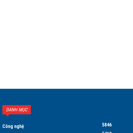
DANH MỤC
5846
Công nghệ