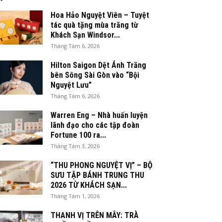
Hoa Hảo Nguyệt Viên – Tuyệt
tác quà tặng mùa trăng từ
Khách Sạn Windsor...
Tháng Tám 6, 2026
Hilton Saigon Dệt Ánh Trăng
bên Sông Sài Gòn vào “Bội
Nguyệt Lưu”
Tháng Tám 6, 2026
Warren Eng – Nhà huấn luyện
lãnh đạo cho các tập đoàn
Fortune 100 ra...
Tháng Tám 3, 2026
“THU PHONG NGUYỆT VỊ” – BỘ
SƯU TẬP BÁNH TRUNG THU
2026 TỪ KHÁCH SẠN...
Tháng Tám 1, 2026
THANH VỊ TRÊN MÂY: TRÀ