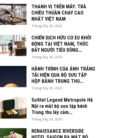
THANH VỊ TRÊN MÂY: TRÀ
CHIỀU THUẦN CHAY CAO
NHẤT VIỆT NAM
Tháng Bảy 30, 2026
CHIẾN DỊCH HỮU CƠ EU KHỞI
ĐỘNG TẠI VIỆT NAM, THÚC
ĐẨY NGƯỜI TIÊU DÙNG...
Tháng Bảy 30, 2026
HÀNH TRÌNH CỦA ÁNH TRĂNG
TÁI HIỆN QUA BỘ SƯU TẬP
HỘP BÁNH TRUNG THU...
Tháng Bảy 30, 2026
Sofitel Legend Metropole Hà
Nội ra mắt bộ sưu tập bánh
Trung thu lấy cảm...
Tháng Bảy 29, 2026
RENAISSANCE RIVERSIDE
HOTEL SAIGON RA MẮT BỘ