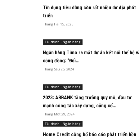
Tín dụng tiêu dùng còn rất nhiều dư địa phát
triển
Tháng Hai 15, 2025
Tài chính - Ngân hàng
Ngân hàng Timo ra mắt dự án kết nối thế hệ v
cộng đồng: “Đối...
Tháng Sáu 25, 2024
Tài chính - Ngân hàng
2023: ABBANK tăng trưởng quy mô, đầu tư
mạnh công tác xây dựng, củng cố...
Tháng Một 29, 2024
Tài chính - Ngân hàng
Home Credit công bố báo cáo phát triển bền