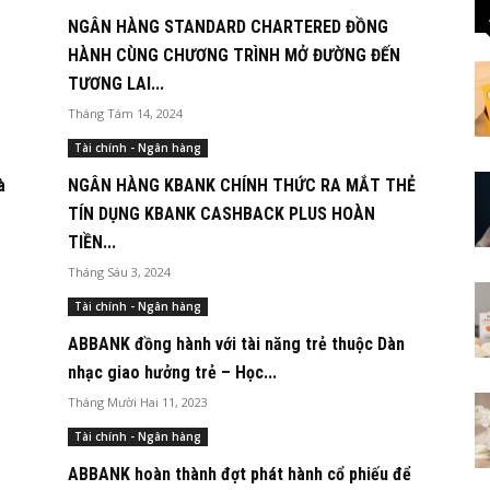
NGÂN HÀNG STANDARD CHARTERED ĐỒNG
HÀNH CÙNG CHƯƠNG TRÌNH MỞ ĐƯỜNG ĐẾN
TƯƠNG LAI...
Tháng Tám 14, 2024
Tài chính - Ngân hàng
à
NGÂN HÀNG KBANK CHÍNH THỨC RA MẮT THẺ
TÍN DỤNG KBANK CASHBACK PLUS HOÀN
TIỀN...
Tháng Sáu 3, 2024
Tài chính - Ngân hàng
ABBANK đồng hành với tài năng trẻ thuộc Dàn
nhạc giao hưởng trẻ – Học...
Tháng Mười Hai 11, 2023
Tài chính - Ngân hàng
ABBANK hoàn thành đợt phát hành cổ phiếu để