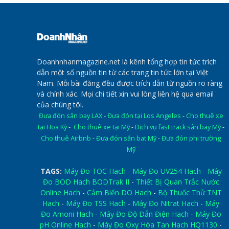
Doanhnhanmagazine.net là kênh tổng hợp tin tức trích
dẫn một số nguồn tin từ các trang tin tức lớn tại Việt
Nam. Mỗi bài đăng đều được trích dẫn từ nguồn rõ ràng
và chính xác. Mọi chi tiết xin vui lòng liên hệ qua email
của chúng tôi.
Đưa đón sân bay LAX
-
Đưa đón tại Los Angeles
-
Cho thuê xe
tại Hoa Kỳ
-
Cho thuê xe tại Mỹ
-
Dịch vụ fast track sân bay Mỹ
-
Cho thuê Airbnb
-
Đưa đón sân bat Mỹ
-
Đưa đón phi trường
Mỹ
TAGS:
Máy Đo TOC Hach
-
Máy Đo UV254 Hach
-
Máy
Đo BOD Hach BODTrak II
-
Thiết Bị Quan Trắc Nước
Online Hach
-
Cảm Biến DO Hach
-
Bộ Thuốc Thử TNT
Hach
-
Máy Đo TSS Hach
-
Máy Đo Nitrat Hach
-
Máy
Đo Amoni Hach
-
Máy Đo Độ Dẫn Điện Hach
-
Máy Đo
pH Online Hach
-
Máy Đo Oxy Hòa Tan Hach HQ1130
-