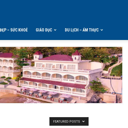
ĐẸP – SỨC KHOẺ
GIÁO DỤC
DU LỊCH – ẨM THỰC
FEATURED POSTS