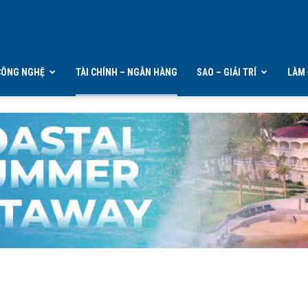
CÔNG NGHỆ
TÀI CHÍNH – NGÂN HÀNG
SAO – GIẢI TRÍ
LÀM 