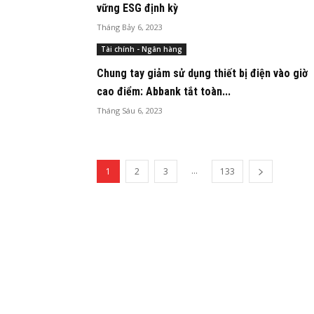
vững ESG định kỳ
Tháng Bảy 6, 2023
Tài chính - Ngân hàng
Chung tay giảm sử dụng thiết bị điện vào giờ
cao điểm: Abbank tắt toàn...
Tháng Sáu 6, 2023
...
1
2
3
133