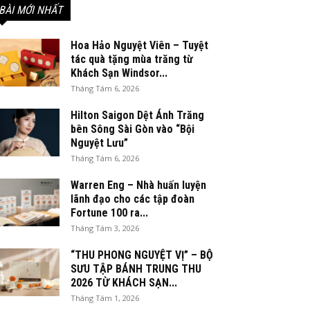
BÀI MỚI NHẤT
Hoa Hảo Nguyệt Viên – Tuyệt
tác quà tặng mùa trăng từ
Khách Sạn Windsor...
Tháng Tám 6, 2026
Hilton Saigon Dệt Ánh Trăng
bên Sông Sài Gòn vào “Bội
Nguyệt Lưu”
Tháng Tám 6, 2026
Warren Eng – Nhà huấn luyện
lãnh đạo cho các tập đoàn
Fortune 100 ra...
Tháng Tám 3, 2026
“THU PHONG NGUYỆT VỊ” – BỘ
SƯU TẬP BÁNH TRUNG THU
2026 TỪ KHÁCH SẠN...
Tháng Tám 1, 2026