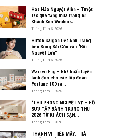
Hoa Hảo Nguyệt Viên – Tuyệt
tác quà tặng mùa trăng từ
Khách Sạn Windsor...
Tháng Tám 6, 2026
Hilton Saigon Dệt Ánh Trăng
bên Sông Sài Gòn vào “Bội
Nguyệt Lưu”
Tháng Tám 6, 2026
Warren Eng – Nhà huấn luyện
lãnh đạo cho các tập đoàn
Fortune 100 ra...
Tháng Tám 3, 2026
“THU PHONG NGUYỆT VỊ” – BỘ
SƯU TẬP BÁNH TRUNG THU
2026 TỪ KHÁCH SẠN...
Tháng Tám 1, 2026
THANH VỊ TRÊN MÂY: TRÀ