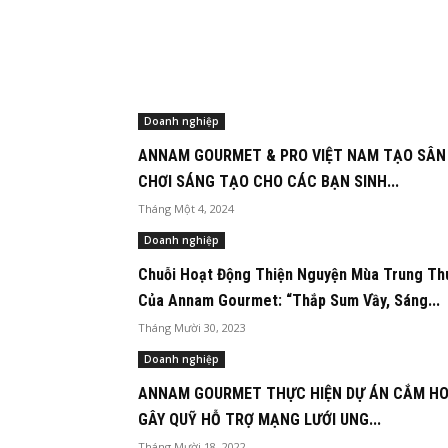
Doanh nghiệp
ANNAM GOURMET & PRO VIỆT NAM TẠO SÂN
CHƠI SÁNG TẠO CHO CÁC BẠN SINH...
Tháng Một 4, 2024
Doanh nghiệp
Chuỗi Hoạt Động Thiện Nguyện Mùa Trung Th
Của Annam Gourmet: “Thắp Sum Vầy, Sáng...
Tháng Mười 30, 2023
Doanh nghiệp
ANNAM GOURMET THỰC HIỆN DỰ ÁN CẮM H
GÂY QUỸ HỖ TRỢ MẠNG LƯỚI UNG...
Tháng Mười 18, 2022