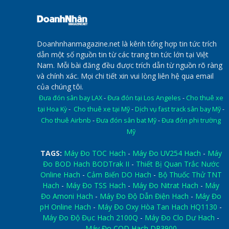
Doanhnhanmagazine.net là kênh tổng hợp tin tức trích
dẫn một số nguồn tin từ các trang tin tức lớn tại Việt
Nam. Mỗi bài đăng đều được trích dẫn từ nguồn rõ ràng
và chính xác. Mọi chi tiết xin vui lòng liên hệ qua email
của chúng tôi.
Đưa đón sân bay LAX
-
Đưa đón tại Los Angeles
-
Cho thuê xe
tại Hoa Kỳ
-
Cho thuê xe tại Mỹ
-
Dịch vụ fast track sân bay Mỹ
-
Cho thuê Airbnb
-
Đưa đón sân bat Mỹ
-
Đưa đón phi trường
Mỹ
TAGS:
Máy Đo TOC Hach
-
Máy Đo UV254 Hach
-
Máy
Đo BOD Hach BODTrak II
-
Thiết Bị Quan Trắc Nước
Online Hach
-
Cảm Biến DO Hach
-
Bộ Thuốc Thử TNT
Hach
-
Máy Đo TSS Hach
-
Máy Đo Nitrat Hach
-
Máy
Đo Amoni Hach
-
Máy Đo Độ Dẫn Điện Hach
-
Máy Đo
pH Online Hach
-
Máy Đo Oxy Hòa Tan Hach HQ1130
-
Máy Đo Độ Đục Hach 2100Q
-
Máy Đo Clo Dư Hach
-
Máy Đo COD Hach DR3900