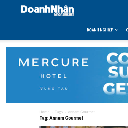
DOANH
NHÂN
DOANH NGHIỆP
MAGAZINE
Home
Tags
Annam Gourmet
Tag: Annam Gourmet