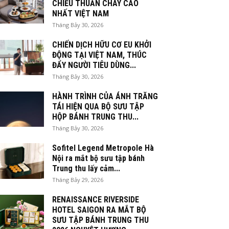
CHIỀU THUẦN CHAY CAO
NHẤT VIỆT NAM
Tháng Bảy 30, 2026
CHIẾN DỊCH HỮU CƠ EU KHỞI
ĐỘNG TẠI VIỆT NAM, THÚC
ĐẨY NGƯỜI TIÊU DÙNG...
Tháng Bảy 30, 2026
HÀNH TRÌNH CỦA ÁNH TRĂNG
TÁI HIỆN QUA BỘ SƯU TẬP
HỘP BÁNH TRUNG THU...
Tháng Bảy 30, 2026
Sofitel Legend Metropole Hà
Nội ra mắt bộ sưu tập bánh
Trung thu lấy cảm...
Tháng Bảy 29, 2026
RENAISSANCE RIVERSIDE
HOTEL SAIGON RA MẮT BỘ
SƯU TẬP BÁNH TRUNG THU