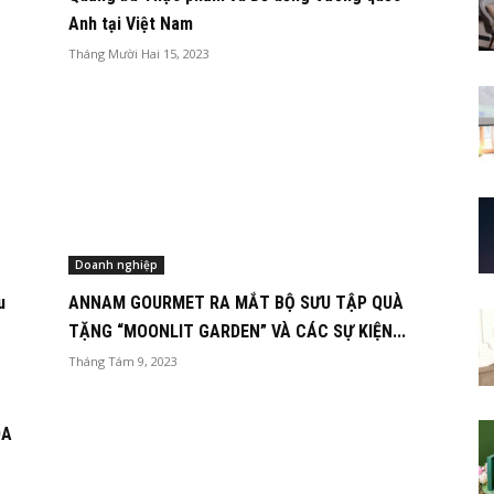
Anh tại Việt Nam
Tháng Mười Hai 15, 2023
Doanh nghiệp
u
ANNAM GOURMET RA MẮT BỘ SƯU TẬP QUÀ
TẶNG “MOONLIT GARDEN” VÀ CÁC SỰ KIỆN...
Tháng Tám 9, 2023
OA