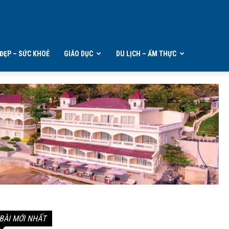
ĐẸP – SỨC KHOẺ
GIÁO DỤC
DU LỊCH – ẨM THỰC
BÀI MỚI NHẤT