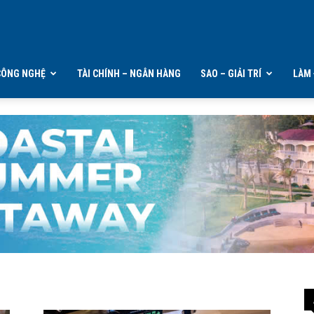
CÔNG NGHỆ
TÀI CHÍNH – NGÂN HÀNG
SAO – GIẢI TRÍ
LÀM 