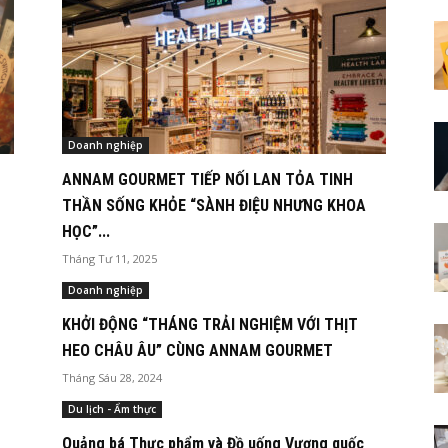
Doanh nghiệp
ANNAM GOURMET TIẾP NỐI LAN TỎA TINH
THẦN SỐNG KHỎE “SÀNH ĐIỆU NHƯNG KHOA
HỌC”...
Tháng Tư 11, 2025
Doanh nghiệp
KHỞI ĐỘNG “THÁNG TRẢI NGHIỆM VỚI THỊT
HEO CHÂU ÂU” CÙNG ANNAM GOURMET
Tháng Sáu 28, 2024
Du lịch - Ẩm thực
Quảng bá Thực phẩm và Đồ uống Vương quốc