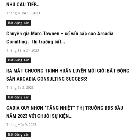
NHU CẦU TIẾP...
Tháng Mười 10, 2023
Bất động sản
Chuyên gia Marc Townen – cố vấn cấp cao Arcadia
Conulting : Thị trường bất...
Tháng Tám 24, 2023
Bất động sản
RA MẮT CHƯƠNG TRÌNH HUẤN LUYỆN MÔI GIỚI BẤT ĐỘNG
SẢN ARCADIA CONSULTING SUCCESS!
Tháng Ba 2, 2023
Bất động sản
CADIA QUY NHƠN “TĂNG NHIỆT” THỊ TRƯỜNG BĐS ĐẦU
NĂM 2023 VỚI CHUỖI SỰ KIỆN...
Tháng Một 9, 2023
Bất động sản