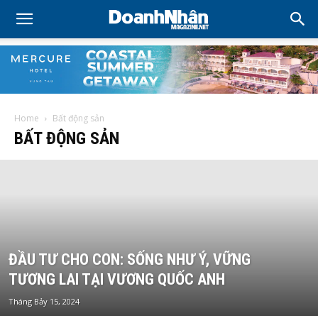
Home
Bất động sản
BẤT ĐỘNG SẢN
ĐẦU TƯ CHO CON: SỐNG NHƯ Ý, VỮNG
TƯƠNG LAI TẠI VƯƠNG QUỐC ANH
Tháng Bảy 15, 2024