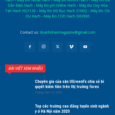
Dẫn Điện Hach
-
Máy Đo pH Online Hach
-
Máy Đo Oxy Hòa
Tan Hach HQ1130
-
Máy Đo Độ Đục Hach 2100Q
-
Máy Đo Clo
Dư Hach
-
Máy Đo COD Hach DR3900
Contact us:
doanhnhanmagazine@gmail.com
BÀI VIẾT XEM NHIỀU
Chuyên gia của sàn UGreenFx chia sẻ bí
quyết kiếm tiền trên thị trường forex
Tháng Tám 15, 2020
Top các trường cao đẳng tuyển sinh ngành
y ở Hà Nội năm 2020