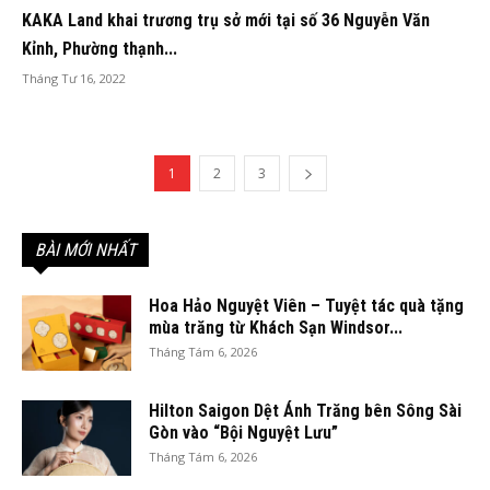
KAKA Land khai trương trụ sở mới tại số 36 Nguyễn Văn
Kỉnh, Phường thạnh...
Tháng Tư 16, 2022
1
2
3
BÀI MỚI NHẤT
Hoa Hảo Nguyệt Viên – Tuyệt tác quà tặng
mùa trăng từ Khách Sạn Windsor...
Tháng Tám 6, 2026
Hilton Saigon Dệt Ánh Trăng bên Sông Sài
Gòn vào “Bội Nguyệt Lưu”
Tháng Tám 6, 2026