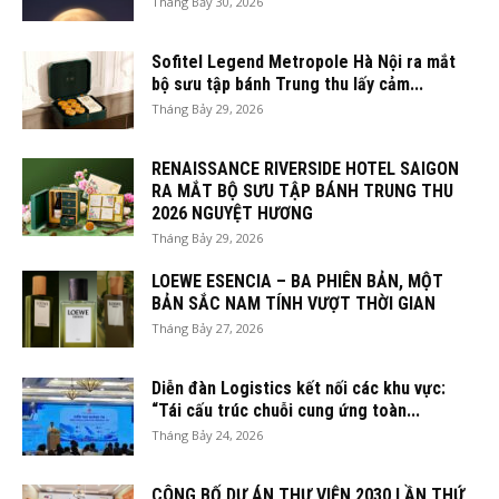
Tháng Bảy 30, 2026
Sofitel Legend Metropole Hà Nội ra mắt
bộ sưu tập bánh Trung thu lấy cảm...
Tháng Bảy 29, 2026
RENAISSANCE RIVERSIDE HOTEL SAIGON
RA MẮT BỘ SƯU TẬP BÁNH TRUNG THU
2026 NGUYỆT HƯƠNG
Tháng Bảy 29, 2026
LOEWE ESENCIA – BA PHIÊN BẢN, MỘT
BẢN SẮC NAM TÍNH VƯỢT THỜI GIAN
Tháng Bảy 27, 2026
Diễn đàn Logistics kết nối các khu vực:
“Tái cấu trúc chuỗi cung ứng toàn...
Tháng Bảy 24, 2026
CÔNG BỐ DỰ ÁN THƯ VIỆN 2030 LẦN THỨ