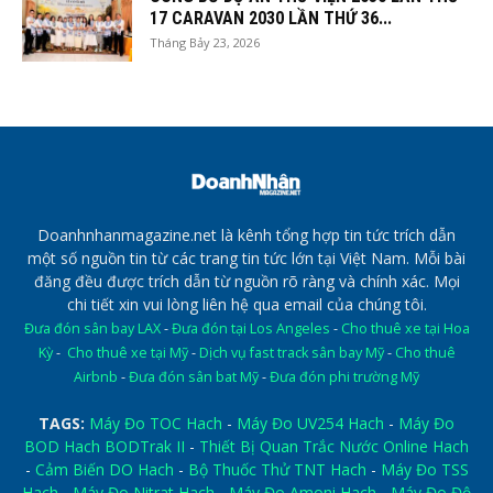
17 CARAVAN 2030 LẦN THỨ 36...
Tháng Bảy 23, 2026
Doanhnhanmagazine.net là kênh tổng hợp tin tức trích dẫn
một số nguồn tin từ các trang tin tức lớn tại Việt Nam. Mỗi bài
đăng đều được trích dẫn từ nguồn rõ ràng và chính xác. Mọi
chi tiết xin vui lòng liên hệ qua email của chúng tôi.
Đưa đón sân bay LAX
-
Đưa đón tại Los Angeles
-
Cho thuê xe tại Hoa
Kỳ
-
Cho thuê xe tại Mỹ
-
Dịch vụ fast track sân bay Mỹ
-
Cho thuê
Airbnb
-
Đưa đón sân bat Mỹ
-
Đưa đón phi trường Mỹ
TAGS:
Máy Đo TOC Hach
-
Máy Đo UV254 Hach
-
Máy Đo
BOD Hach BODTrak II
-
Thiết Bị Quan Trắc Nước Online Hach
-
Cảm Biến DO Hach
-
Bộ Thuốc Thử TNT Hach
-
Máy Đo TSS
Hach
-
Máy Đo Nitrat Hach
-
Máy Đo Amoni Hach
-
Máy Đo Độ