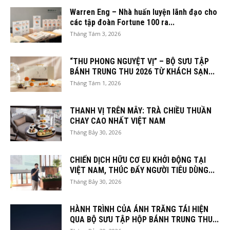
Warren Eng – Nhà huấn luyện lãnh đạo cho
các tập đoàn Fortune 100 ra...
Tháng Tám 3, 2026
“THU PHONG NGUYỆT VỊ” – BỘ SƯU TẬP
BÁNH TRUNG THU 2026 TỪ KHÁCH SẠN...
Tháng Tám 1, 2026
THANH VỊ TRÊN MÂY: TRÀ CHIỀU THUẦN
CHAY CAO NHẤT VIỆT NAM
Tháng Bảy 30, 2026
CHIẾN DỊCH HỮU CƠ EU KHỞI ĐỘNG TẠI
VIỆT NAM, THÚC ĐẨY NGƯỜI TIÊU DÙNG...
Tháng Bảy 30, 2026
HÀNH TRÌNH CỦA ÁNH TRĂNG TÁI HIỆN
QUA BỘ SƯU TẬP HỘP BÁNH TRUNG THU...