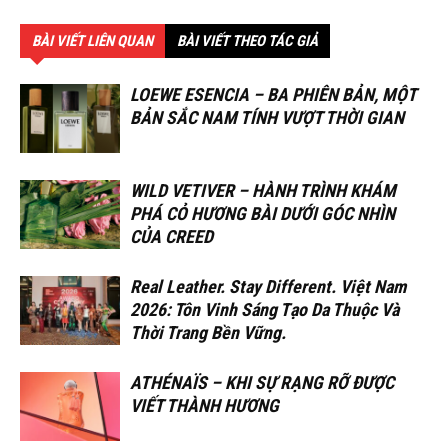
BÀI VIẾT LIÊN QUAN
BÀI VIẾT THEO TÁC GIẢ
LOEWE ESENCIA – BA PHIÊN BẢN, MỘT
BẢN SẮC NAM TÍNH VƯỢT THỜI GIAN
WILD VETIVER – HÀNH TRÌNH KHÁM
PHÁ CỎ HƯƠNG BÀI DƯỚI GÓC NHÌN
CỦA CREED
Real Leather. Stay Different. Việt Nam
2026: Tôn Vinh Sáng Tạo Da Thuộc Và
Thời Trang Bền Vững.
ATHÉNAÏS – KHI SỰ RẠNG RỠ ĐƯỢC
VIẾT THÀNH HƯƠNG