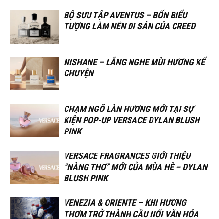
BỘ SƯU TẬP AVENTUS – BỐN BIỂU
TƯỢNG LÀM NÊN DI SẢN CỦA CREED
NISHANE – LẮNG NGHE MÙI HƯƠNG KỂ
CHUYỆN
CHẠM NGÕ LÀN HƯƠNG MỚI TẠI SỰ
KIỆN POP-UP VERSACE DYLAN BLUSH
PINK
VERSACE FRAGRANCES GIỚI THIỆU
“NÀNG THƠ” MỚI CỦA MÙA HÈ – DYLAN
BLUSH PINK
VENEZIA & ORIENTE – KHI HƯƠNG
THƠM TRỞ THÀNH CẦU NỐI VĂN HÓA