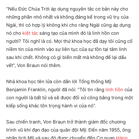
“Nếu Đức Chúa Trời áp dụng nguyên tắc cơ bản này cho
những phần nhỏ nhất và không đáng kể trong vũ trụ của
Ngài, thì có hợp lý không khi cho rằng Ngài cũng áp dụng
nó cho
kiệt tác
sáng tạo của mình đó là linh hồn con
người? Tôi nghĩ là có. Mọi thứ khoa học đã dạy tôi củng cố
niềm tin của mình vào sự liên tục của sự tồn tại tâm linh
sau khi chết. Không có gì biến mất mà không để lại dấu
vết”, Von Braun nói thêm.
Nhà khoa học tên lửa còn dẫn lời Tổng thống Mỹ
Benjamin Franklin, người đã nói: “Tôi tin rằng
linh hồn
của
con người là bất tử và sẽ được đối xử công bằng trong một
kiếp sống khác tôn trọng hành vi của nó”.
Sau chiến tranh, Von Braun trở thành giám đốc chương
trình vũ khí đạn đạo của quân đội Mỹ. Đến năm 1955, ông
nhập tịch Mỹ và sau đó được chuyển đến Cơ quan
Hàng