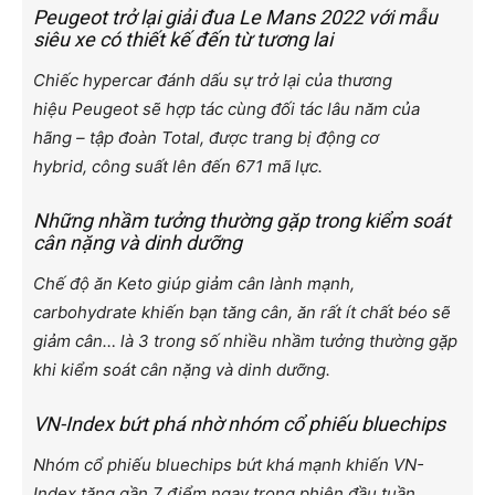
Peugeot trở lại giải đua Le Mans 2022 với mẫu
siêu xe có thiết kế đến từ tương lai
Chiếc hypercar đánh dấu sự trở lại của thương
hiệu Peugeot sẽ hợp tác cùng đối tác lâu năm của
hãng – tập đoàn Total, được trang bị động cơ
hybrid, công suất lên đến 671 mã lực.
Những nhầm tưởng thường gặp trong kiểm soát
cân nặng và dinh dưỡng
Chế độ ăn Keto giúp giảm cân lành mạnh,
carbohydrate khiến bạn tăng cân, ăn rất ít chất béo sẽ
giảm cân… là 3 trong số nhiều nhầm tưởng thường gặp
khi kiểm soát cân nặng và dinh dưỡng.
VN-Index bứt phá nhờ nhóm cổ phiếu bluechips
Nhóm cổ phiếu bluechips bứt khá mạnh khiến VN-
Index tăng gần 7 điểm ngay trong phiên đầu tuần.