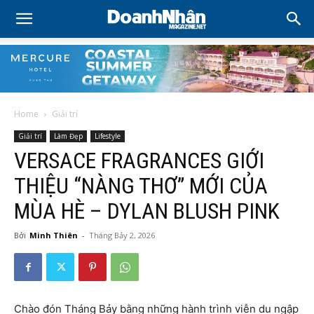
Home
Giải trí
Giải trí
Làm Đẹp
Lifestyle
VERSACE FRAGRANCES GIỚI
THIỆU “NÀNG THƠ” MỚI CỦA
MÙA HÈ – DYLAN BLUSH PINK
Bởi
Minh Thiên
-
Tháng Bảy 2, 2026
Chào đón Tháng Bảy bằng những hành trình viễn du ngập