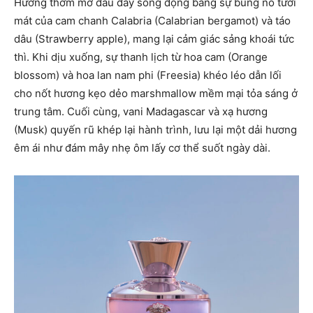
Hương thơm mở đầu đầy sống động bằng sự bùng nổ tươi
mát của cam chanh Calabria (Calabrian bergamot) và táo
dâu (Strawberry apple), mang lại cảm giác sảng khoái tức
thì. Khi dịu xuống, sự thanh lịch từ hoa cam (Orange
blossom) và hoa lan nam phi (Freesia) khéo léo dẫn lối
cho nốt hương kẹo dẻo marshmallow mềm mại tỏa sáng ở
trung tâm. Cuối cùng, vani Madagascar và xạ hương
(Musk) quyến rũ khép lại hành trình, lưu lại một dải hương
êm ái như đám mây nhẹ ôm lấy cơ thể suốt ngày dài.