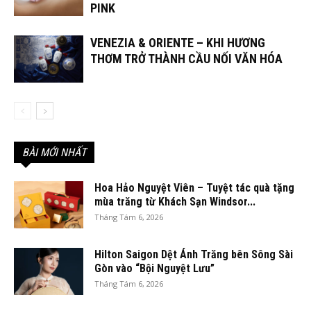
PINK
VENEZIA & ORIENTE – KHI HƯƠNG
THƠM TRỞ THÀNH CẦU NỐI VĂN HÓA
BÀI MỚI NHẤT
Hoa Hảo Nguyệt Viên – Tuyệt tác quà tặng
mùa trăng từ Khách Sạn Windsor...
Tháng Tám 6, 2026
Hilton Saigon Dệt Ánh Trăng bên Sông Sài
Gòn vào “Bội Nguyệt Lưu”
Tháng Tám 6, 2026