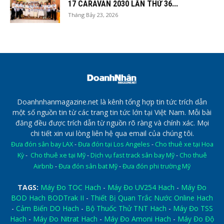
17 CARAVAN 2030 LẦN THỨ 36...
Tháng Bảy 23, 2026
Doanhnhanmagazine.net là kênh tổng hợp tin tức trích dẫn
một số nguồn tin từ các trang tin tức lớn tại Việt Nam. Mỗi bài
đăng đều được trích dẫn từ nguồn rõ ràng và chính xác. Mọi
chi tiết xin vui lòng liên hệ qua email của chúng tôi.
Đưa đón sân bay LAX
-
Đưa đón tại Los Angeles
-
Cho thuê xe tại Hoa
Kỳ
-
Cho thuê xe tại Mỹ
-
Dịch vụ fast track sân bay Mỹ
-
Cho thuê
Airbnb
-
Đưa đón sân bat Mỹ
-
Đưa đón phi trường Mỹ
TAGS:
Máy Đo TOC Hach
-
Máy Đo UV254 Hach
-
Máy Đo
BOD Hach BODTrak II
-
Thiết Bị Quan Trắc Nước Online Hach
-
Cảm Biến DO Hach
-
Bộ Thuốc Thử TNT Hach
-
Máy Đo TSS
Hach
-
Máy Đo Nitrat Hach
-
Máy Đo Amoni Hach
-
Máy Đo Độ