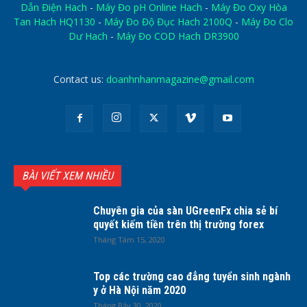
Dẫn Điện Hach
-
Máy Đo pH Online Hach
-
Máy Đo Oxy Hòa
Tan Hach HQ1130
-
Máy Đo Độ Đục Hach 2100Q
-
Máy Đo Clo
Dư Hach
-
Máy Đo COD Hach DR3900
Contact us:
doanhnhanmagazine@gmail.com
BÀI VIẾT XEM NHIỀU
Chuyên gia của sàn UGreenFx chia sẻ bí
quyết kiếm tiền trên thị trường forex
Tháng Tám 15, 2020
Top các trường cao đẳng tuyển sinh ngành
y ở Hà Nội năm 2020
Tháng Bảy 30, 2020