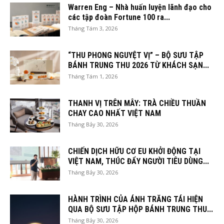
Warren Eng – Nhà huấn luyện lãnh đạo cho
các tập đoàn Fortune 100 ra...
Tháng Tám 3, 2026
“THU PHONG NGUYỆT VỊ” – BỘ SƯU TẬP
BÁNH TRUNG THU 2026 TỪ KHÁCH SẠN...
Tháng Tám 1, 2026
THANH VỊ TRÊN MÂY: TRÀ CHIỀU THUẦN
CHAY CAO NHẤT VIỆT NAM
Tháng Bảy 30, 2026
CHIẾN DỊCH HỮU CƠ EU KHỞI ĐỘNG TẠI
VIỆT NAM, THÚC ĐẨY NGƯỜI TIÊU DÙNG...
Tháng Bảy 30, 2026
HÀNH TRÌNH CỦA ÁNH TRĂNG TÁI HIỆN
QUA BỘ SƯU TẬP HỘP BÁNH TRUNG THU...
Tháng Bảy 30, 2026