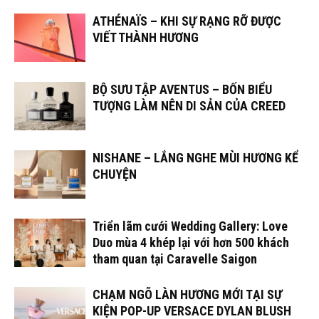
ATHÉNAÏS – KHI SỰ RẠNG RỠ ĐƯỢC
VIẾT THÀNH HƯƠNG
BỘ SƯU TẬP AVENTUS – BỐN BIỂU
TƯỢNG LÀM NÊN DI SẢN CỦA CREED
NISHANE – LẮNG NGHE MÙI HƯƠNG KỂ
CHUYỆN
Triển lãm cưới Wedding Gallery: Love
Duo mùa 4 khép lại với hơn 500 khách
tham quan tại Caravelle Saigon
CHẠM NGÕ LÀN HƯƠNG MỚI TẠI SỰ
KIỆN POP-UP VERSACE DYLAN BLUSH