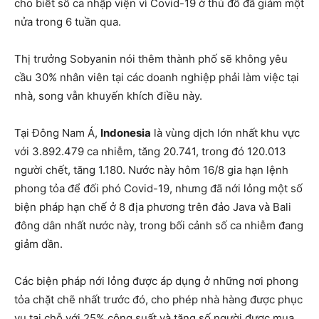
cho biết số ca nhập viện vì Covid-19 ở thủ đô đã giảm một
nửa trong 6 tuần qua.
Thị trưởng Sobyanin nói thêm thành phố sẽ không yêu
cầu 30% nhân viên tại các doanh nghiệp phải làm việc tại
nhà, song vẫn khuyến khích điều này.
Tại Đông Nam Á,
Indonesia
là vùng dịch lớn nhất khu vực
với 3.892.479 ca nhiễm, tăng 20.741, trong đó 120.013
người chết, tăng 1.180. Nước này hôm 16/8 gia hạn lệnh
phong tỏa để đối phó Covid-19, nhưng đã nới lỏng một số
biện pháp hạn chế ở 8 địa phương trên đảo Java và Bali
đông dân nhất nước này, trong bối cảnh số ca nhiễm đang
giảm dần.
Các biện pháp nới lỏng được áp dụng ở những nơi phong
tỏa chặt chẽ nhất trước đó, cho phép nhà hàng được phục
vụ tại chỗ với 25% công suất và tăng số người được mua