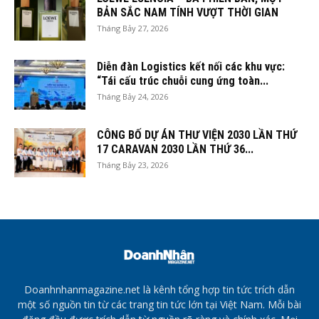
BẢN SẮC NAM TÍNH VƯỢT THỜI GIAN
Tháng Bảy 27, 2026
Diễn đàn Logistics kết nối các khu vực:
“Tái cấu trúc chuỗi cung ứng toàn...
Tháng Bảy 24, 2026
CÔNG BỐ DỰ ÁN THƯ VIỆN 2030 LẦN THỨ
17 CARAVAN 2030 LẦN THỨ 36...
Tháng Bảy 23, 2026
Doanhnhanmagazine.net là kênh tổng hợp tin tức trích dẫn
một số nguồn tin từ các trang tin tức lớn tại Việt Nam. Mỗi bài