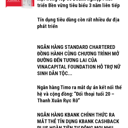
triển Bền vững tiêu biểu 3 năm liên tiếp
Tín dụng tiêu dùng còn rất nhiều dư địa
phát triển
NGÂN HÀNG STANDARD CHARTERED
ĐỒNG HÀNH CÙNG CHƯƠNG TRÌNH MỞ
ĐƯỜNG ĐẾN TƯƠNG LAI CỦA
VINACAPITAL FOUNDATION HỖ TRỢ NỮ
SINH DÂN TỘC...
Ngân hàng Timo ra mắt dự án kết nối thế
hệ và cộng đồng: “Đối thoại tuổi 20 –
Thanh Xuân Rực Rỡ”
NGÂN HÀNG KBANK CHÍNH THỨC RA
MẮT THẺ TÍN DỤNG KBANK CASHBACK
PLUS HOÀN TIỀN TỰ ĐỘNG MỌI NHU