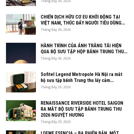
Tháng Bảy 30, 2026
CHIẾN DỊCH HỮU CƠ EU KHỞI ĐỘNG TẠI
VIỆT NAM, THÚC ĐẨY NGƯỜI TIÊU DÙNG...
Tháng Bảy 30, 2026
HÀNH TRÌNH CỦA ÁNH TRĂNG TÁI HIỆN
QUA BỘ SƯU TẬP HỘP BÁNH TRUNG THU...
Tháng Bảy 30, 2026
Sofitel Legend Metropole Hà Nội ra mắt
bộ sưu tập bánh Trung thu lấy cảm...
Tháng Bảy 29, 2026
RENAISSANCE RIVERSIDE HOTEL SAIGON
RA MẮT BỘ SƯU TẬP BÁNH TRUNG THU
2026 NGUYỆT HƯƠNG
Tháng Bảy 29, 2026
LOEWE ESENCIA – BA PHIÊN BẢN, MỘT