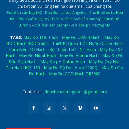
đăng đều được trích dẫn từ nguồn rõ ràng và chính xác. Mọi
chi tiết xin vui lòng liên hệ qua email của chúng tôi.
Đưa đón sân bay LAX
-
Đưa đón tại Los Angeles
-
Cho thuê xe tại Hoa
Kỳ
-
Cho thuê xe tại Mỹ
-
Dịch vụ fast track sân bay Mỹ
-
Cho thuê
Airbnb
-
Đưa đón sân bat Mỹ
-
Đưa đón phi trường Mỹ
TAGS:
Máy Đo TOC Hach
-
Máy Đo UV254 Hach
-
Máy Đo
BOD Hach BODTrak II
-
Thiết Bị Quan Trắc Nước Online Hach
-
Cảm Biến DO Hach
-
Bộ Thuốc Thử TNT Hach
-
Máy Đo TSS
Hach
-
Máy Đo Nitrat Hach
-
Máy Đo Amoni Hach
-
Máy Đo Độ
Dẫn Điện Hach
-
Máy Đo pH Online Hach
-
Máy Đo Oxy Hòa
Tan Hach HQ1130
-
Máy Đo Độ Đục Hach 2100Q
-
Máy Đo Clo
Dư Hach
-
Máy Đo COD Hach DR3900
Contact us:
doanhnhanmagazine@gmail.com