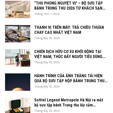
“THU PHONG NGUYỆT VỊ” – BỘ SƯU TẬP
BÁNH TRUNG THU 2026 TỪ KHÁCH SẠN...
Tháng Tám 1, 2026
THANH VỊ TRÊN MÂY: TRÀ CHIỀU THUẦN
CHAY CAO NHẤT VIỆT NAM
Tháng Bảy 30, 2026
CHIẾN DỊCH HỮU CƠ EU KHỞI ĐỘNG TẠI
VIỆT NAM, THÚC ĐẨY NGƯỜI TIÊU DÙNG...
Tháng Bảy 30, 2026
HÀNH TRÌNH CỦA ÁNH TRĂNG TÁI HIỆN
QUA BỘ SƯU TẬP HỘP BÁNH TRUNG THU...
Tháng Bảy 30, 2026
Sofitel Legend Metropole Hà Nội ra mắt
bộ sưu tập bánh Trung thu lấy cảm...
Tháng Bảy 29, 2026