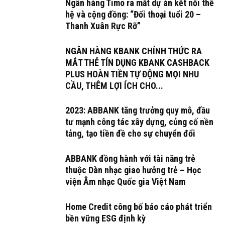
Ngân hàng Timo ra mắt dự án kết nối thế
hệ và cộng đồng: “Đối thoại tuổi 20 –
Thanh Xuân Rực Rỡ”
NGÂN HÀNG KBANK CHÍNH THỨC RA
MẮT THẺ TÍN DỤNG KBANK CASHBACK
PLUS HOÀN TIỀN TỰ ĐỘNG MỌI NHU
CẦU, THÊM LỢI ÍCH CHO...
2023: ABBANK tăng trưởng quy mô, đầu
tư mạnh công tác xây dựng, củng cố nền
tảng, tạo tiền đề cho sự chuyển đổi
ABBANK đồng hành với tài năng trẻ
thuộc Dàn nhạc giao hưởng trẻ – Học
viện Âm nhạc Quốc gia Việt Nam
Home Credit công bố báo cáo phát triển
bền vững ESG định kỳ