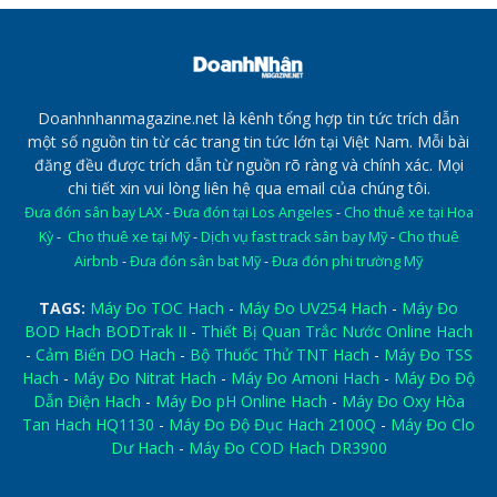
Doanhnhanmagazine.net là kênh tổng hợp tin tức trích dẫn
một số nguồn tin từ các trang tin tức lớn tại Việt Nam. Mỗi bài
đăng đều được trích dẫn từ nguồn rõ ràng và chính xác. Mọi
chi tiết xin vui lòng liên hệ qua email của chúng tôi.
Đưa đón sân bay LAX
-
Đưa đón tại Los Angeles
-
Cho thuê xe tại Hoa
Kỳ
-
Cho thuê xe tại Mỹ
-
Dịch vụ fast track sân bay Mỹ
-
Cho thuê
Airbnb
-
Đưa đón sân bat Mỹ
-
Đưa đón phi trường Mỹ
TAGS:
Máy Đo TOC Hach
-
Máy Đo UV254 Hach
-
Máy Đo
BOD Hach BODTrak II
-
Thiết Bị Quan Trắc Nước Online Hach
-
Cảm Biến DO Hach
-
Bộ Thuốc Thử TNT Hach
-
Máy Đo TSS
Hach
-
Máy Đo Nitrat Hach
-
Máy Đo Amoni Hach
-
Máy Đo Độ
Dẫn Điện Hach
-
Máy Đo pH Online Hach
-
Máy Đo Oxy Hòa
Tan Hach HQ1130
-
Máy Đo Độ Đục Hach 2100Q
-
Máy Đo Clo
Dư Hach
-
Máy Đo COD Hach DR3900