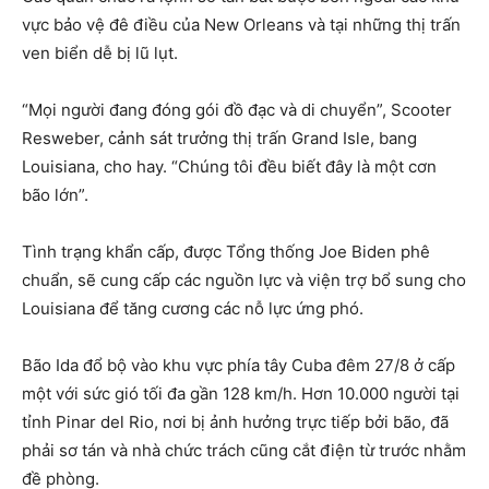
vực bảo vệ đê điều của New Orleans và tại những thị trấn
ven biển dễ bị lũ lụt.
“Mọi người đang đóng gói đồ đạc và di chuyển”, Scooter
Resweber, cảnh sát trưởng thị trấn Grand Isle, bang
Louisiana, cho hay. “Chúng tôi đều biết đây là một cơn
bão lớn”.
Tình trạng khẩn cấp, được Tổng thống Joe Biden phê
chuẩn, sẽ cung cấp các nguồn lực và viện trợ bổ sung cho
Louisiana để tăng cương các nỗ lực ứng phó.
Bão Ida đổ bộ vào khu vực phía tây Cuba đêm 27/8 ở cấp
một với sức gió tối đa gần 128 km/h. Hơn 10.000 người tại
tỉnh Pinar del Rio, nơi bị ảnh hưởng trực tiếp bởi bão, đã
phải sơ tán và nhà chức trách cũng cắt điện từ trước nhằm
đề phòng.