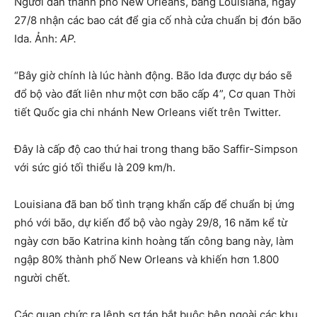
Người dân thành phố New Orleans, bang Louisiana, ngày
27/8 nhận các bao cát để gia cố nhà cửa chuẩn bị đón bão
Ida. Ảnh:
AP.
“Bây giờ chính là lúc hành động. Bão Ida được dự báo sẽ
đổ bộ vào đất liên như một cơn bão cấp 4”, Cơ quan Thời
tiết Quốc gia chi nhánh New Orleans viết trên Twitter.
Đây là cấp độ cao thứ hai trong thang bão Saffir-Simpson
với sức gió tối thiểu là 209 km/h.
Louisiana đã ban bố tình trạng khẩn cấp để chuẩn bị ứng
phó với bão, dự kiến đổ bộ vào ngày 29/8, 16 năm kể từ
ngày cơn bão Katrina kinh hoàng tấn công bang này, làm
ngập 80% thành phố New Orleans và khiến hơn 1.800
người chết.
Các quan chức ra lệnh sơ tán bắt buộc bên ngoài các khu