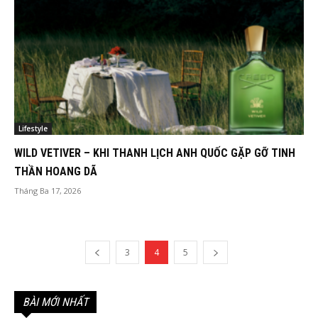
Lifestyle
WILD VETIVER – KHI THANH LỊCH ANH QUỐC GẶP GỠ TINH
THẦN HOANG DÃ
Tháng Ba 17, 2026
3
4
5
BÀI MỚI NHẤT