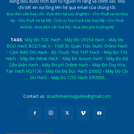
đăng đều được trích dẫn từ nguồn rõ ràng và chính xác. Mọi
chi tiết xin vui lòng liên hệ qua email của chúng tôi.
Đưa đón sân bay LAX
-
Đưa đón tại Los Angeles
-
Cho thuê xe tại Hoa
Kỳ
-
Cho thuê xe tại Mỹ
-
Dịch vụ fast track sân bay Mỹ
-
Cho thuê
Airbnb
-
Đưa đón sân bat Mỹ
-
Đưa đón phi trường Mỹ
TAGS:
Máy Đo TOC Hach
-
Máy Đo UV254 Hach
-
Máy Đo
BOD Hach BODTrak II
-
Thiết Bị Quan Trắc Nước Online Hach
-
Cảm Biến DO Hach
-
Bộ Thuốc Thử TNT Hach
-
Máy Đo TSS
Hach
-
Máy Đo Nitrat Hach
-
Máy Đo Amoni Hach
-
Máy Đo Độ
Dẫn Điện Hach
-
Máy Đo pH Online Hach
-
Máy Đo Oxy Hòa
Tan Hach HQ1130
-
Máy Đo Độ Đục Hach 2100Q
-
Máy Đo Clo
Dư Hach
-
Máy Đo COD Hach DR3900
Contact us:
doanhnhanmagazine@gmail.com