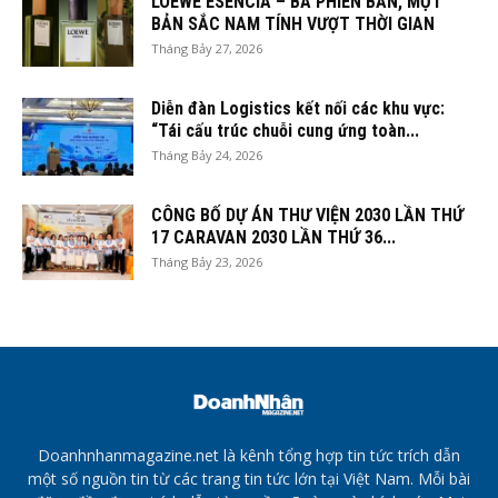
LOEWE ESENCIA – BA PHIÊN BẢN, MỘT
BẢN SẮC NAM TÍNH VƯỢT THỜI GIAN
Tháng Bảy 27, 2026
Diễn đàn Logistics kết nối các khu vực:
“Tái cấu trúc chuỗi cung ứng toàn...
Tháng Bảy 24, 2026
CÔNG BỐ DỰ ÁN THƯ VIỆN 2030 LẦN THỨ
17 CARAVAN 2030 LẦN THỨ 36...
Tháng Bảy 23, 2026
Doanhnhanmagazine.net là kênh tổng hợp tin tức trích dẫn
một số nguồn tin từ các trang tin tức lớn tại Việt Nam. Mỗi bài