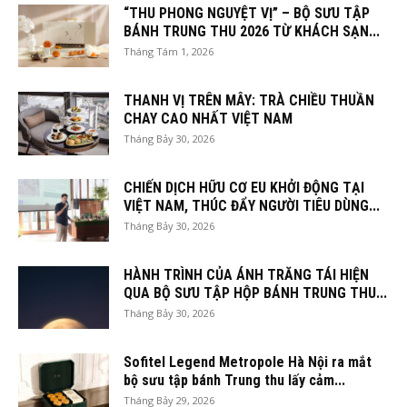
“THU PHONG NGUYỆT VỊ” – BỘ SƯU TẬP
BÁNH TRUNG THU 2026 TỪ KHÁCH SẠN...
Tháng Tám 1, 2026
THANH VỊ TRÊN MÂY: TRÀ CHIỀU THUẦN
CHAY CAO NHẤT VIỆT NAM
Tháng Bảy 30, 2026
CHIẾN DỊCH HỮU CƠ EU KHỞI ĐỘNG TẠI
VIỆT NAM, THÚC ĐẨY NGƯỜI TIÊU DÙNG...
Tháng Bảy 30, 2026
HÀNH TRÌNH CỦA ÁNH TRĂNG TÁI HIỆN
QUA BỘ SƯU TẬP HỘP BÁNH TRUNG THU...
Tháng Bảy 30, 2026
Sofitel Legend Metropole Hà Nội ra mắt
bộ sưu tập bánh Trung thu lấy cảm...
Tháng Bảy 29, 2026