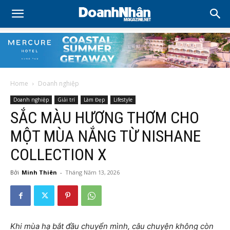
Home
Doanh nghiệp
Doanh nghiệp
Giải trí
Làm Đẹp
Lifestyle
SẮC MÀU HƯƠNG THƠM CHO
MỘT MÙA NẮNG TỪ NISHANE
COLLECTION X
Bởi
Minh Thiên
-
Tháng Năm 13, 2026
Khi mùa hạ bắt đầu chuyển mình, câu chuyện không còn