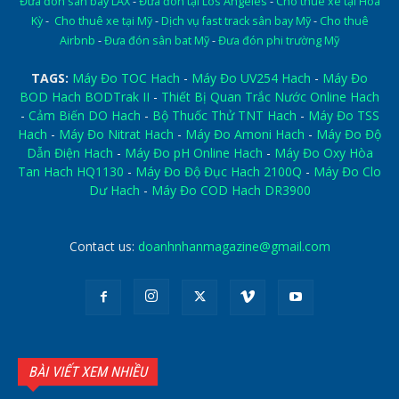
Đưa đón sân bay LAX
-
Đưa đón tại Los Angeles
-
Cho thuê xe tại Hoa
Kỳ
-
Cho thuê xe tại Mỹ
-
Dịch vụ fast track sân bay Mỹ
-
Cho thuê
Airbnb
-
Đưa đón sân bat Mỹ
-
Đưa đón phi trường Mỹ
TAGS:
Máy Đo TOC Hach
-
Máy Đo UV254 Hach
-
Máy Đo
BOD Hach BODTrak II
-
Thiết Bị Quan Trắc Nước Online Hach
-
Cảm Biến DO Hach
-
Bộ Thuốc Thử TNT Hach
-
Máy Đo TSS
Hach
-
Máy Đo Nitrat Hach
-
Máy Đo Amoni Hach
-
Máy Đo Độ
Dẫn Điện Hach
-
Máy Đo pH Online Hach
-
Máy Đo Oxy Hòa
Tan Hach HQ1130
-
Máy Đo Độ Đục Hach 2100Q
-
Máy Đo Clo
Dư Hach
-
Máy Đo COD Hach DR3900
Contact us:
doanhnhanmagazine@gmail.com
BÀI VIẾT XEM NHIỀU