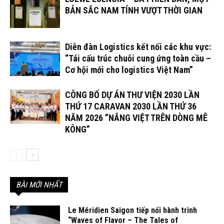
BẢN SẮC NAM TÍNH VƯỢT THỜI GIAN
Diễn đàn Logistics kết nối các khu vực:
“Tái cấu trúc chuỗi cung ứng toàn cầu –
Cơ hội mới cho logistics Việt Nam”
CÔNG BỐ DỰ ÁN THƯ VIỆN 2030 LẦN
THỨ 17 CARAVAN 2030 LẦN THỨ 36
NĂM 2026 ”NẮNG VIỆT TRÊN DÒNG MÊ
KÔNG”
BÀI MỚI NHẤT
Le Méridien Saigon tiếp nối hành trình
“Waves of Flavor – The Tales of