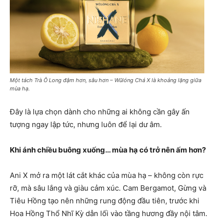
Một tách Trà Ô Long đậm hơn, sâu hơn – Wūlóng Chá X là khoảng lặng giữa
mùa hạ.
Đây là lựa chọn dành cho những ai không cần gây ấn
tượng ngay lập tức, nhưng luôn để lại dư âm.
Khi ánh chiều buông xuống… mùa hạ có trở nên ấm hơn?
Ani X mở ra một lát cắt khác của mùa hạ – không còn rực
rỡ, mà sâu lắng và giàu cảm xúc. Cam Bergamot, Gừng và
Tiêu Hồng tạo nên những rung động đầu tiên, trước khi
Hoa Hồng Thổ Nhĩ Kỳ dẫn lối vào tầng hương đầy nội tâm.