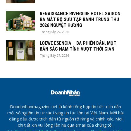
RENAISSANCE RIVERSIDE HOTEL SAIGON
RA MẮT BỘ SƯU TẬP BÁNH TRUNG THU
2026 NGUYỆT HƯƠNG
Tháng Bảy 29, 2026
LOEWE ESENCIA – BA PHIÊN BẢN, MỘT
BẢN SẮC NAM TÍNH VƯỢT THỜI GIAN
Tháng Bảy 27, 2026
Doanhnhanmagazine.net là kênh tổng hợp tin tức trích dẫn
một số nguồn tin từ các trang tin tức lớn tại Việt Nam. Mỗi bài
đăng đều được trích dẫn từ nguồn rõ ràng và chính xác. Mọi
chi tiết xin vui lòng liên hệ qua email của chúng tôi.