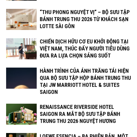
“THU PHONG NGUYỆT VỊ” – BỘ SƯU TẬP
BÁNH TRUNG THU 2026 TỪ KHÁCH SẠN
LOTTE SÀI GÒN
CHIẾN DỊCH HỮU CƠ EU KHỞI ĐỘNG TẠI
VIỆT NAM, THÚC ĐẨY NGƯỜI TIÊU DÙNG
ĐƯA RA LỰA CHỌN SÁNG SUỐT
HÀNH TRÌNH CỦA ÁNH TRĂNG TÁI HIỆN
QUA BỘ SƯU TẬP HỘP BÁNH TRUNG THU
TẠI JW MARRIOTT HOTEL & SUITES
SAIGON
RENAISSANCE RIVERSIDE HOTEL
SAIGON RA MẮT BỘ SƯU TẬP BÁNH
TRUNG THU 2026 NGUYỆT HƯƠNG
LOEWE ESENCIA – BA PHIÊN BẢN, MỘT