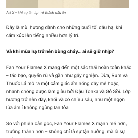
Ani X – khi sự ấm áp trở thành dấu ấn.
Đây là mùi hương dành cho những buổi tối đầu hạ, khi
cảm xúc lên tiếng nhiều hơn lý trí.
Và khi mùa hạ trở nên bùng cháy… ai sẽ giữ nhịp?
Fan Your Flames X mang đến một sắc thái hoàn toàn khác
– táo bạo, quyến rũ và gần như gây nghiện. Dừa, Rum và
Thuốc Lá mở ra một cảm giác ấm nóng đầy mê hoặc,
nhanh chóng được làm giàu bởi Đậu Tonka và Gỗ Sồi. Lớp
hương trở nên dày, khói và có chiều sâu, như một ngọn
lửa âm ỉ không ngừng lan tỏa.
So với phiên bản gốc, Fan Your Flames X mạnh mẽ hơn,
trưởng thành hơn – không chỉ là sự tận hưởng, mà là sự