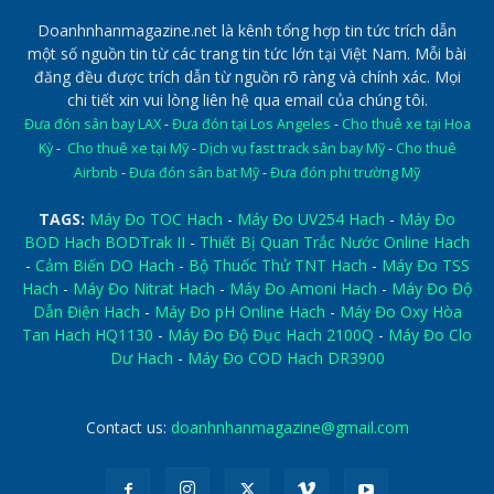
Doanhnhanmagazine.net là kênh tổng hợp tin tức trích dẫn
một số nguồn tin từ các trang tin tức lớn tại Việt Nam. Mỗi bài
đăng đều được trích dẫn từ nguồn rõ ràng và chính xác. Mọi
chi tiết xin vui lòng liên hệ qua email của chúng tôi.
Đưa đón sân bay LAX
-
Đưa đón tại Los Angeles
-
Cho thuê xe tại Hoa
Kỳ
-
Cho thuê xe tại Mỹ
-
Dịch vụ fast track sân bay Mỹ
-
Cho thuê
Airbnb
-
Đưa đón sân bat Mỹ
-
Đưa đón phi trường Mỹ
TAGS:
Máy Đo TOC Hach
-
Máy Đo UV254 Hach
-
Máy Đo
BOD Hach BODTrak II
-
Thiết Bị Quan Trắc Nước Online Hach
-
Cảm Biến DO Hach
-
Bộ Thuốc Thử TNT Hach
-
Máy Đo TSS
Hach
-
Máy Đo Nitrat Hach
-
Máy Đo Amoni Hach
-
Máy Đo Độ
Dẫn Điện Hach
-
Máy Đo pH Online Hach
-
Máy Đo Oxy Hòa
Tan Hach HQ1130
-
Máy Đo Độ Đục Hach 2100Q
-
Máy Đo Clo
Dư Hach
-
Máy Đo COD Hach DR3900
Contact us:
doanhnhanmagazine@gmail.com