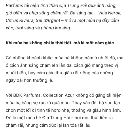
Parfums tái hiện tinh thần Địa Trung Hải qua ánh nắng,
gió biển và nhịp sống chậm rãi. Ba sáng tạo – Villa Neroli,
Citrus Riviera, Sel d’Argent – mở ra một mùa hạ đầy cảm
xúc, tươi sáng và phóng khoáng.
Khi mùa hạ không chỉ là thời tiết, mà là một cảm giác
Có những khoảnh khắc, mùa hè không nằm ở nhiệt độ, mà
ở cách ánh sáng chạm lên làn da, cách gió mang theo vị
muối biển, hay cảm giác thư giãn rất riêng của những
ngày dài hơn thường lệ.
Với BDK Parfums, Collection Azur không cố gắng tái hiện
mùa hạ bằng sự rực rỡ quá mức. Thay vào đó, bộ sưu tập
chọn một lối đi tinh tế hơn: nhẹ, thoáng và giàu hình ảnh.
Đó là một mùa hè Địa Trung Hải – nơi mọi thứ diễn ra
chậm rãi, nhưng cảm xúc lại lan tỏa rất lâu.