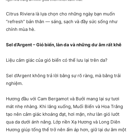
Citrus Riviera là lựa chọn cho những ngày bạn muốn
“refresh” bản thân — sáng, sạch và đầy sức sống như
chính mùa hè.
Sel d’Argent – Gió biển, làn da và những dư âm rất khẽ
Liệu cảm giác của gió biển có thể lưu lại trên da?
Sel d’Argent không trả lời bằng sự rõ ràng, mà bằng trải
nghiệm.
Hương đầu với Cam Bergamot và Bưởi mang lại sự tươi
mát nhẹ nhàng. Khi lắng xuống, Muối Biển và Hoa Trắng
tạo nên cảm giác khoáng đạt, hơi mặn, như làn gió lướt
qua da dưới ánh nắng. Lớp nền Xạ Hương và Long Diên
Hương giúp tổng thể trở nên ấm áp hơn, giữ lại dư âm một