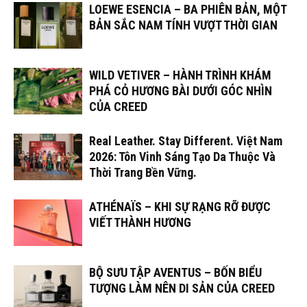
LOEWE ESENCIA – BA PHIÊN BẢN, MỘT
BẢN SẮC NAM TÍNH VƯỢT THỜI GIAN
WILD VETIVER – HÀNH TRÌNH KHÁM
PHÁ CỎ HƯƠNG BÀI DƯỚI GÓC NHÌN
CỦA CREED
Real Leather. Stay Different. Việt Nam
2026: Tôn Vinh Sáng Tạo Da Thuộc Và
Thời Trang Bền Vững.
ATHÉNAÏS – KHI SỰ RẠNG RỠ ĐƯỢC
VIẾT THÀNH HƯƠNG
BỘ SƯU TẬP AVENTUS – BỐN BIỂU
TƯỢNG LÀM NÊN DI SẢN CỦA CREED