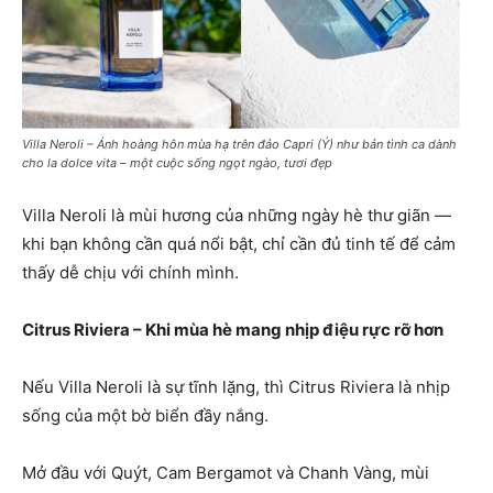
Villa Neroli – Ánh hoàng hôn mùa hạ trên đảo Capri (Ý) như bản tình ca dành
cho la dolce vita – một cuộc sống ngọt ngào, tươi đẹp
Villa Neroli là mùi hương của những ngày hè thư giãn —
khi bạn không cần quá nổi bật, chỉ cần đủ tinh tế để cảm
thấy dễ chịu với chính mình.
Citrus Riviera – Khi mùa hè mang nhịp điệu rực rỡ hơn
Nếu Villa Neroli là sự tĩnh lặng, thì Citrus Riviera là nhịp
sống của một bờ biển đầy nắng.
Mở đầu với Quýt, Cam Bergamot và Chanh Vàng, mùi