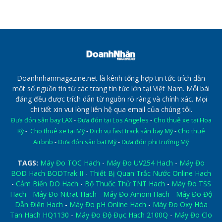
Doanhnhanmagazine.net là kênh tổng hợp tin tức trích dẫn
một số nguồn tin từ các trang tin tức lớn tại Việt Nam. Mỗi bài
đăng đều được trích dẫn từ nguồn rõ ràng và chính xác. Mọi
chi tiết xin vui lòng liên hệ qua email của chúng tôi.
Đưa đón sân bay LAX
-
Đưa đón tại Los Angeles
-
Cho thuê xe tại Hoa
Kỳ
-
Cho thuê xe tại Mỹ
-
Dịch vụ fast track sân bay Mỹ
-
Cho thuê
Airbnb
-
Đưa đón sân bat Mỹ
-
Đưa đón phi trường Mỹ
TAGS:
Máy Đo TOC Hach
-
Máy Đo UV254 Hach
-
Máy Đo
BOD Hach BODTrak II
-
Thiết Bị Quan Trắc Nước Online Hach
-
Cảm Biến DO Hach
-
Bộ Thuốc Thử TNT Hach
-
Máy Đo TSS
Hach
-
Máy Đo Nitrat Hach
-
Máy Đo Amoni Hach
-
Máy Đo Độ
Dẫn Điện Hach
-
Máy Đo pH Online Hach
-
Máy Đo Oxy Hòa
Tan Hach HQ1130
-
Máy Đo Độ Đục Hach 2100Q
-
Máy Đo Clo