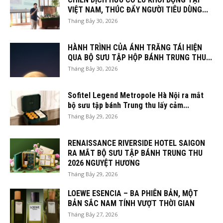
VIỆT NAM, THÚC ĐẨY NGƯỜI TIÊU DÙNG...
Tháng Bảy 30, 2026
HÀNH TRÌNH CỦA ÁNH TRĂNG TÁI HIỆN
QUA BỘ SƯU TẬP HỘP BÁNH TRUNG THU...
Tháng Bảy 30, 2026
Sofitel Legend Metropole Hà Nội ra mắt
bộ sưu tập bánh Trung thu lấy cảm...
Tháng Bảy 29, 2026
RENAISSANCE RIVERSIDE HOTEL SAIGON
RA MẮT BỘ SƯU TẬP BÁNH TRUNG THU
2026 NGUYỆT HƯƠNG
Tháng Bảy 29, 2026
LOEWE ESENCIA – BA PHIÊN BẢN, MỘT
BẢN SẮC NAM TÍNH VƯỢT THỜI GIAN
Tháng Bảy 27, 2026