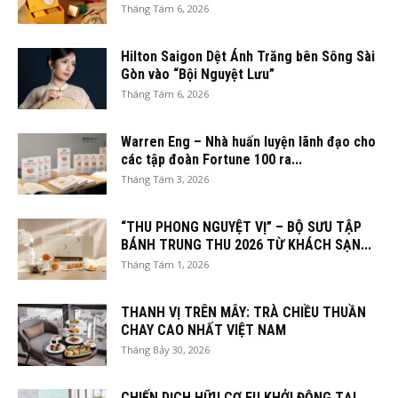
Tháng Tám 6, 2026
Hilton Saigon Dệt Ánh Trăng bên Sông Sài
Gòn vào “Bội Nguyệt Lưu”
Tháng Tám 6, 2026
Warren Eng – Nhà huấn luyện lãnh đạo cho
các tập đoàn Fortune 100 ra...
Tháng Tám 3, 2026
“THU PHONG NGUYỆT VỊ” – BỘ SƯU TẬP
BÁNH TRUNG THU 2026 TỪ KHÁCH SẠN...
Tháng Tám 1, 2026
THANH VỊ TRÊN MÂY: TRÀ CHIỀU THUẦN
CHAY CAO NHẤT VIỆT NAM
Tháng Bảy 30, 2026
CHIẾN DỊCH HỮU CƠ EU KHỞI ĐỘNG TẠI