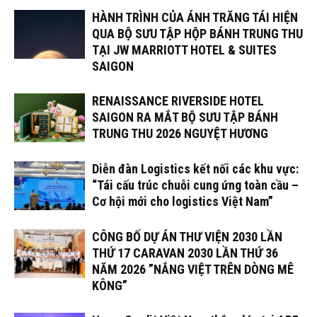
HÀNH TRÌNH CỦA ÁNH TRĂNG TÁI HIỆN
QUA BỘ SƯU TẬP HỘP BÁNH TRUNG THU
TẠI JW MARRIOTT HOTEL & SUITES
SAIGON
RENAISSANCE RIVERSIDE HOTEL
SAIGON RA MẮT BỘ SƯU TẬP BÁNH
TRUNG THU 2026 NGUYỆT HƯƠNG
Diễn đàn Logistics kết nối các khu vực:
“Tái cấu trúc chuỗi cung ứng toàn cầu –
Cơ hội mới cho logistics Việt Nam”
CÔNG BỐ DỰ ÁN THƯ VIỆN 2030 LẦN
THỨ 17 CARAVAN 2030 LẦN THỨ 36
NĂM 2026 ”NẮNG VIỆT TRÊN DÒNG MÊ
KÔNG”