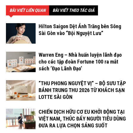
BÀI VIẾT LIÊN QUAN
BÀI VIẾT THEO TÁC GIẢ
Hilton Saigon Dệt Ánh Trăng bên Sông
Sài Gòn vào “Bội Nguyệt Lưu”
Warren Eng – Nhà huấn luyện lãnh đạo
cho các tập đoàn Fortune 100 ra mắt
sách ‘Đạo Lãnh Đạo’
“THU PHONG NGUYỆT VỊ” – BỘ SƯU TẬP
BÁNH TRUNG THU 2026 TỪ KHÁCH SẠN
LOTTE SÀI GÒN
CHIẾN DỊCH HỮU CƠ EU KHỞI ĐỘNG TẠI
VIỆT NAM, THÚC ĐẨY NGƯỜI TIÊU DÙNG
ĐƯA RA LỰA CHỌN SÁNG SUỐT