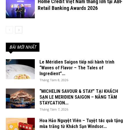
Home Credit Việt Nam thắng lớn tại ABF
Retail Banking Awards 2026
BÀI MỚI NHẤT
Le Méridien Saigon tiếp nối hành trình
“Waves of Flavor – The Tales of
Ingredient”...
Tháng Tám 8, 2026
“MICHELIN SAVOUR & STAY” TẠI KHÁCH
SẠN LE MERIDIEN SAIGON – NÂNG TẦM
STAYCATION...
Tháng Tám 7, 2026
Hoa Hảo Nguyệt Viên – Tuyệt tác quà tặng
mùa trăng từ Khách Sạn Windsor...