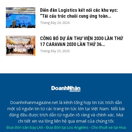
Diễn đàn Logistics kết nối các khu vực:
“Tái cấu trúc chuỗi cung ứng toàn...
Tháng Bảy 24, 2026
CÔNG BỐ DỰ ÁN THƯ VIỆN 2030 LẦN THỨ
17 CARAVAN 2030 LẦN THỨ 36...
Tháng Bảy 23, 2026
Doanhnhanmagazine.net là kênh tổng hợp tin tức trích dẫn
một số nguồn tin từ các trang tin tức lớn tại Việt Nam. Mỗi bài
đăng đều được trích dẫn từ nguồn rõ ràng và chính xác. Mọi
chi tiết xin vui lòng liên hệ qua email của chúng tôi.
Đưa đón sân bay LAX
-
Đưa đón tại Los Angeles
-
Cho thuê xe tại Hoa