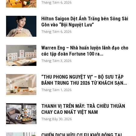
Tháng Tám 6, 2026
Hilton Saigon Dệt Ánh Trăng bên Sông Sài
Gòn vào “Bội Nguyệt Lưu”
Tháng Tám 6, 2026
Warren Eng – Nhà huấn luyện lãnh đạo cho
các tập đoàn Fortune 100 ra...
Tháng Tám 3, 2026
“THU PHONG NGUYỆT VỊ” – BỘ SƯU TẬP
BÁNH TRUNG THU 2026 TỪ KHÁCH SẠN...
Tháng Tám 1, 2026
THANH VỊ TRÊN MÂY: TRÀ CHIỀU THUẦN
CHAY CAO NHẤT VIỆT NAM
Tháng Bảy 30, 2026
CHIẾN DỊCH HỮU CƠ EU KHỞI ĐỘNG TẠI