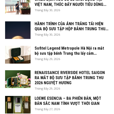
VIỆT NAM, THÚC ĐẨY NGƯỜI TIÊU DÙNG...
Tháng Bảy 30, 2026
HÀNH TRÌNH CỦA ÁNH TRĂNG TÁI HIỆN
QUA BỘ SƯU TẬP HỘP BÁNH TRUNG THU...
Tháng Bảy 30, 2026
Sofitel Legend Metropole Hà Nội ra mắt
bộ sưu tập bánh Trung thu lấy cảm...
Tháng Bảy 29, 2026
RENAISSANCE RIVERSIDE HOTEL SAIGON
RA MẮT BỘ SƯU TẬP BÁNH TRUNG THU
2026 NGUYỆT HƯƠNG
Tháng Bảy 29, 2026
LOEWE ESENCIA – BA PHIÊN BẢN, MỘT
BẢN SẮC NAM TÍNH VƯỢT THỜI GIAN
Tháng Bảy 27, 2026