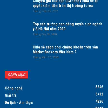
Chuyên gia của sàn UGreenFx chia sẻ bí
quyết kiếm tiền trên thị trường forex
Tháng Tám 15, 2020
Top các trường cao đẳng tuyển sinh ngành
y ở Hà Nội năm 2020
Tháng Bảy 30, 2020
Chia sẻ cách chơi chứng khoán trên sàn
MarketBrokers Việt Nam ?
Tháng Năm 25, 2020
DANH MỤC
5846
Công nghệ
5412
Giải trí
4226
Du lịch - Ẩm thực