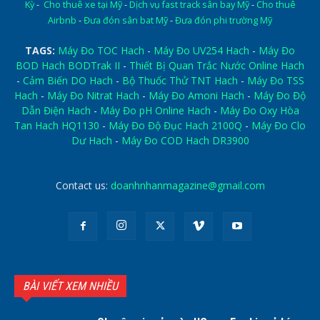
Kỳ
-
Cho thuê xe tại Mỹ
-
Dịch vụ fast track sân bay Mỹ
-
Cho thuê
Airbnb
-
Đưa đón sân bat Mỹ
-
Đưa đón phi trường Mỹ
TAGS:
Máy Đo TOC Hach
-
Máy Đo UV254 Hach
-
Máy Đo
BOD Hach BODTrak II
-
Thiết Bị Quan Trắc Nước Online Hach
-
Cảm Biến DO Hach
-
Bộ Thuốc Thử TNT Hach
-
Máy Đo TSS
Hach
-
Máy Đo Nitrat Hach
-
Máy Đo Amoni Hach
-
Máy Đo Độ
Dẫn Điện Hach
-
Máy Đo pH Online Hach
-
Máy Đo Oxy Hòa
Tan Hach HQ1130
-
Máy Đo Độ Đục Hach 2100Q
-
Máy Đo Clo
Dư Hach
-
Máy Đo COD Hach DR3900
Contact us:
doanhnhanmagazine@gmail.com
BÀI VIẾT XEM NHIỀU