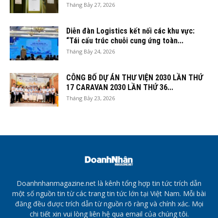
Tháng Bảy 27, 2026
Diễn đàn Logistics kết nối các khu vực:
“Tái cấu trúc chuỗi cung ứng toàn...
Tháng Bảy 24, 2026
CÔNG BỐ DỰ ÁN THƯ VIỆN 2030 LẦN THỨ
17 CARAVAN 2030 LẦN THỨ 36...
Tháng Bảy 23, 2026
Doanhnhanmagazine.net là kênh tổng hợp tin tức trích dẫn
một số nguồn tin từ các trang tin tức lớn tại Việt Nam. Mỗi bài
đăng đều được trích dẫn từ nguồn rõ ràng và chính xác. Mọi
chi tiết xin vui lòng liên hệ qua email của chúng tôi.