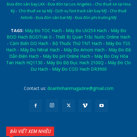
Đưa đón sân bay LAX
-
Đưa đón tại Los Angeles
-
Cho thuê xe tại Hoa
Kỳ
-
Cho thuê xe tại Mỹ
-
Dịch vụ fast track sân bay Mỹ
-
Cho thuê
Airbnb
-
Đưa đón sân bat Mỹ
-
Đưa đón phi trường Mỹ
TAGS:
Máy Đo TOC Hach
-
Máy Đo UV254 Hach
-
Máy Đo
BOD Hach BODTrak II
-
Thiết Bị Quan Trắc Nước Online Hach
-
Cảm Biến DO Hach
-
Bộ Thuốc Thử TNT Hach
-
Máy Đo TSS
Hach
-
Máy Đo Nitrat Hach
-
Máy Đo Amoni Hach
-
Máy Đo Độ
Dẫn Điện Hach
-
Máy Đo pH Online Hach
-
Máy Đo Oxy Hòa
Tan Hach HQ1130
-
Máy Đo Độ Đục Hach 2100Q
-
Máy Đo Clo
Dư Hach
-
Máy Đo COD Hach DR3900
Contact us:
doanhnhanmagazine@gmail.com
BÀI VIẾT XEM NHIỀU