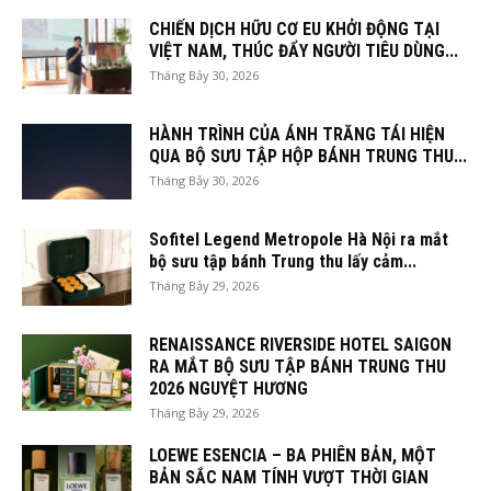
CHIẾN DỊCH HỮU CƠ EU KHỞI ĐỘNG TẠI
VIỆT NAM, THÚC ĐẨY NGƯỜI TIÊU DÙNG...
Tháng Bảy 30, 2026
HÀNH TRÌNH CỦA ÁNH TRĂNG TÁI HIỆN
QUA BỘ SƯU TẬP HỘP BÁNH TRUNG THU...
Tháng Bảy 30, 2026
Sofitel Legend Metropole Hà Nội ra mắt
bộ sưu tập bánh Trung thu lấy cảm...
Tháng Bảy 29, 2026
RENAISSANCE RIVERSIDE HOTEL SAIGON
RA MẮT BỘ SƯU TẬP BÁNH TRUNG THU
2026 NGUYỆT HƯƠNG
Tháng Bảy 29, 2026
LOEWE ESENCIA – BA PHIÊN BẢN, MỘT
BẢN SẮC NAM TÍNH VƯỢT THỜI GIAN