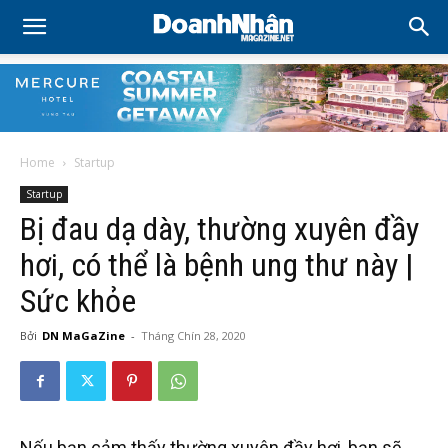
Home
Startup
Startup
Bị đau dạ dày, thường xuyên đầy
hơi, có thể là bệnh ung thư này |
Sức khỏe
Bởi
DN MaGaZine
-
Tháng Chín 28, 2020
Nếu bạn cảm thấy thường xuyên đầy hơi, bạn sẽ