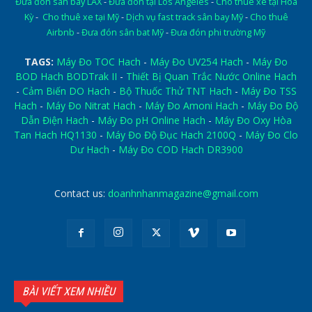
Đưa đón sân bay LAX
-
Đưa đón tại Los Angeles
-
Cho thuê xe tại Hoa
Kỳ
-
Cho thuê xe tại Mỹ
-
Dịch vụ fast track sân bay Mỹ
-
Cho thuê
Airbnb
-
Đưa đón sân bat Mỹ
-
Đưa đón phi trường Mỹ
TAGS:
Máy Đo TOC Hach
-
Máy Đo UV254 Hach
-
Máy Đo
BOD Hach BODTrak II
-
Thiết Bị Quan Trắc Nước Online Hach
-
Cảm Biến DO Hach
-
Bộ Thuốc Thử TNT Hach
-
Máy Đo TSS
Hach
-
Máy Đo Nitrat Hach
-
Máy Đo Amoni Hach
-
Máy Đo Độ
Dẫn Điện Hach
-
Máy Đo pH Online Hach
-
Máy Đo Oxy Hòa
Tan Hach HQ1130
-
Máy Đo Độ Đục Hach 2100Q
-
Máy Đo Clo
Dư Hach
-
Máy Đo COD Hach DR3900
Contact us:
doanhnhanmagazine@gmail.com
BÀI VIẾT XEM NHIỀU