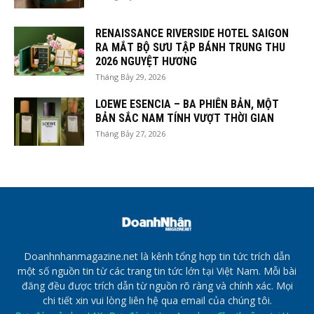
RENAISSANCE RIVERSIDE HOTEL SAIGON
RA MẮT BỘ SƯU TẬP BÁNH TRUNG THU
2026 NGUYỆT HƯƠNG
Tháng Bảy 29, 2026
LOEWE ESENCIA – BA PHIÊN BẢN, MỘT
BẢN SẮC NAM TÍNH VƯỢT THỜI GIAN
Tháng Bảy 27, 2026
Doanhnhanmagazine.net là kênh tổng hợp tin tức trích dẫn
một số nguồn tin từ các trang tin tức lớn tại Việt Nam. Mỗi bài
đăng đều được trích dẫn từ nguồn rõ ràng và chính xác. Mọi
chi tiết xin vui lòng liên hệ qua email của chúng tôi.