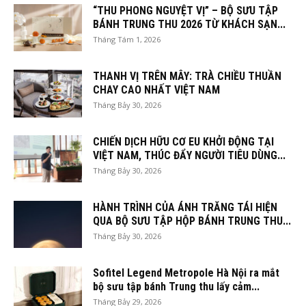
“THU PHONG NGUYỆT VỊ” – BỘ SƯU TẬP
BÁNH TRUNG THU 2026 TỪ KHÁCH SẠN...
Tháng Tám 1, 2026
THANH VỊ TRÊN MÂY: TRÀ CHIỀU THUẦN
CHAY CAO NHẤT VIỆT NAM
Tháng Bảy 30, 2026
CHIẾN DỊCH HỮU CƠ EU KHỞI ĐỘNG TẠI
VIỆT NAM, THÚC ĐẨY NGƯỜI TIÊU DÙNG...
Tháng Bảy 30, 2026
HÀNH TRÌNH CỦA ÁNH TRĂNG TÁI HIỆN
QUA BỘ SƯU TẬP HỘP BÁNH TRUNG THU...
Tháng Bảy 30, 2026
Sofitel Legend Metropole Hà Nội ra mắt
bộ sưu tập bánh Trung thu lấy cảm...
Tháng Bảy 29, 2026