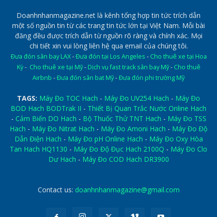
Doanhnhanmagazine.net là kênh tổng hợp tin tức trích dẫn
một số nguồn tin từ các trang tin tức lớn tại Việt Nam. Mỗi bài
đăng đều được trích dẫn từ nguồn rõ ràng và chính xác. Mọi
chi tiết xin vui lòng liên hệ qua email của chúng tôi.
Đưa đón sân bay LAX
-
Đưa đón tại Los Angeles
-
Cho thuê xe tại Hoa
Kỳ
-
Cho thuê xe tại Mỹ
-
Dịch vụ fast track sân bay Mỹ
-
Cho thuê
Airbnb
-
Đưa đón sân bat Mỹ
-
Đưa đón phi trường Mỹ
TAGS:
Máy Đo TOC Hach
-
Máy Đo UV254 Hach
-
Máy Đo
BOD Hach BODTrak II
-
Thiết Bị Quan Trắc Nước Online Hach
-
Cảm Biến DO Hach
-
Bộ Thuốc Thử TNT Hach
-
Máy Đo TSS
Hach
-
Máy Đo Nitrat Hach
-
Máy Đo Amoni Hach
-
Máy Đo Độ
Dẫn Điện Hach
-
Máy Đo pH Online Hach
-
Máy Đo Oxy Hòa
Tan Hach HQ1130
-
Máy Đo Độ Đục Hach 2100Q
-
Máy Đo Clo
Dư Hach
-
Máy Đo COD Hach DR3900
Contact us:
doanhnhanmagazine@gmail.com