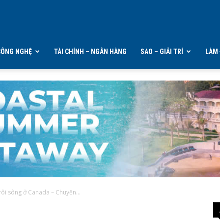
CÔNG NGHỆ
TÀI CHÍNH – NGÂN HÀNG
SAO – GIẢI TRÍ
LÀM 
rôi sông ở Canada – Chuyện...