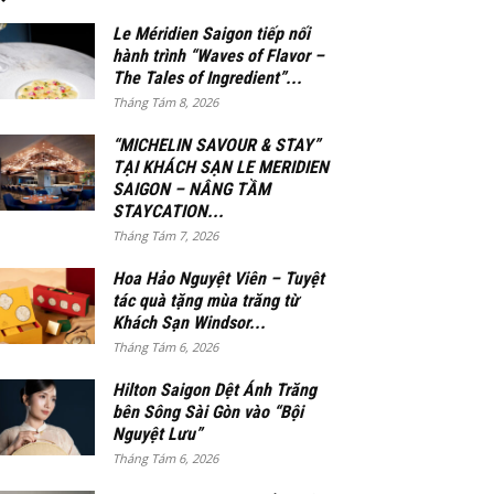
Le Méridien Saigon tiếp nối
hành trình “Waves of Flavor –
The Tales of Ingredient”...
Tháng Tám 8, 2026
“MICHELIN SAVOUR & STAY”
TẠI KHÁCH SẠN LE MERIDIEN
SAIGON – NÂNG TẦM
STAYCATION...
Tháng Tám 7, 2026
Hoa Hảo Nguyệt Viên – Tuyệt
tác quà tặng mùa trăng từ
Khách Sạn Windsor...
Tháng Tám 6, 2026
Hilton Saigon Dệt Ánh Trăng
bên Sông Sài Gòn vào “Bội
Nguyệt Lưu”
Tháng Tám 6, 2026