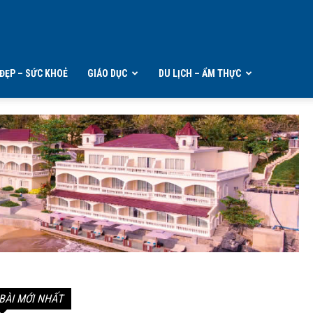
ĐẸP – SỨC KHOẺ
GIÁO DỤC
DU LỊCH – ẨM THỰC
BÀI MỚI NHẤT