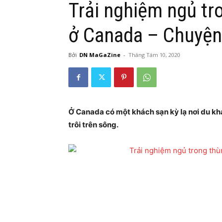
Trải nghiệm ngủ tr
ở Canada – Chuyện
Bởi
DN MaGaZine
-
Tháng Tám 10, 2020
Ở Canada có một khách sạn kỳ lạ nơi du k
trôi trên sông.