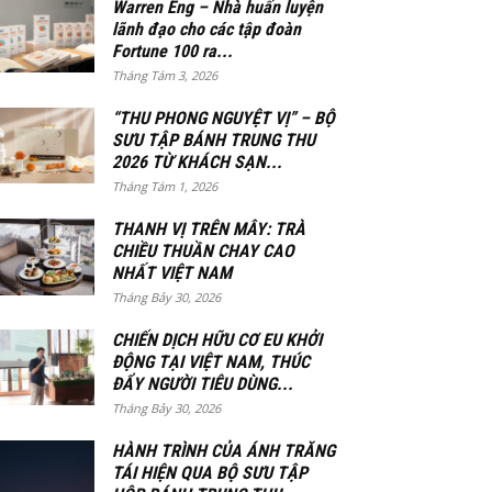
Warren Eng – Nhà huấn luyện
lãnh đạo cho các tập đoàn
Fortune 100 ra...
Tháng Tám 3, 2026
“THU PHONG NGUYỆT VỊ” – BỘ
SƯU TẬP BÁNH TRUNG THU
2026 TỪ KHÁCH SẠN...
Tháng Tám 1, 2026
THANH VỊ TRÊN MÂY: TRÀ
CHIỀU THUẦN CHAY CAO
NHẤT VIỆT NAM
Tháng Bảy 30, 2026
CHIẾN DỊCH HỮU CƠ EU KHỞI
ĐỘNG TẠI VIỆT NAM, THÚC
ĐẨY NGƯỜI TIÊU DÙNG...
Tháng Bảy 30, 2026
HÀNH TRÌNH CỦA ÁNH TRĂNG
TÁI HIỆN QUA BỘ SƯU TẬP