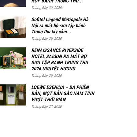
HỘP BÁNH TRUNG THU...
Tháng Bảy 30, 2026
Sofitel Legend Metropole Hà
Nội ra mắt bộ sưu tập bánh
Trung thu lấy cảm...
Tháng Bảy 29, 2026
RENAISSANCE RIVERSIDE
HOTEL SAIGON RA MẮT BỘ
SƯU TẬP BÁNH TRUNG THU
2026 NGUYỆT HƯƠNG
Tháng Bảy 29, 2026
LOEWE ESENCIA – BA PHIÊN
BẢN, MỘT BẢN SẮC NAM TÍNH
VƯỢT THỜI GIAN
Tháng Bảy 27, 2026