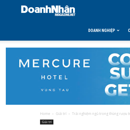
DOANH
NHÂN
DOANH NGHIỆP
MAGAZINE
Home
Giải trí
Trải nghiệm ngủ trong thùng rượu t
Giải trí