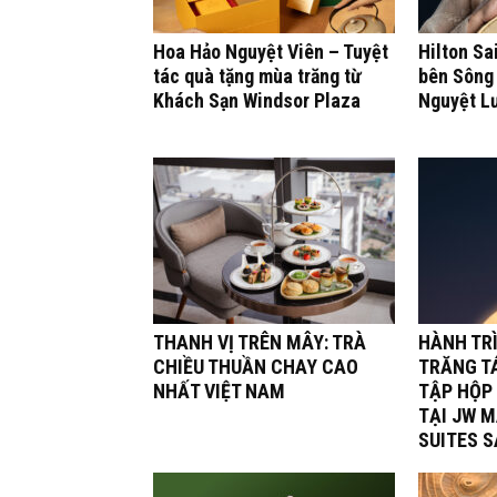
Hoa Hảo Nguyệt Viên – Tuyệt
Hilton Sa
tác quà tặng mùa trăng từ
bên Sông 
Khách Sạn Windsor Plaza
Nguyệt L
THANH VỊ TRÊN MÂY: TRÀ
HÀNH TR
CHIỀU THUẦN CHAY CAO
TRĂNG TÁ
NHẤT VIỆT NAM
TẬP HỘP
TẠI JW M
SUITES 