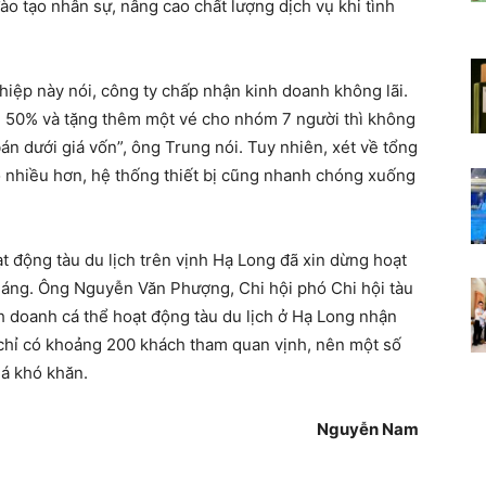
ào tạo nhân sự, nâng cao chất lượng dịch vụ khi tình
iệp này nói, công ty chấp nhận kinh doanh không lãi.
tới 50% và tặng thêm một vé cho nhóm 7 người thì không
n dưới giá vốn”, ông Trung nói. Tuy nhiên, xét về tổng
 nhiều hơn, hệ thống thiết bị cũng nhanh chóng xuống
t động tàu du lịch trên vịnh Hạ Long đã xin dừng hoạt
áng. Ông Nguyễn Văn Phượng, Chi hội phó Chi hội tàu
h doanh cá thể hoạt động tàu du lịch ở Hạ Long nhận
chỉ có khoảng 200 khách tham quan vịnh, nên một số
uá khó khăn.
Nguyễn Nam