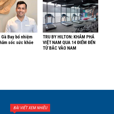
ê Gà Bay bổ nhiệm
TRU BY HILTON: KHÁM PHÁ
Chăm sóc sức khỏe
VIỆT NAM QUA 14 ĐIỂM ĐẾN
TỪ BẮC VÀO NAM
BÀI VIẾT XEM NHIỀU