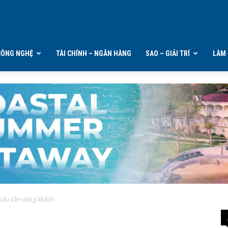
CÔNG NGHỆ
TÀI CHÍNH – NGÂN HÀNG
SAO – GIẢI TRÍ
LÀM 
 sâu vẫn vắng khách