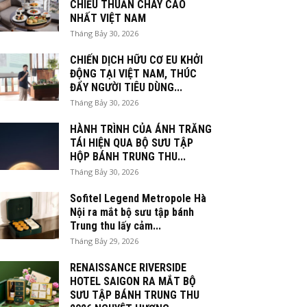
CHIỀU THUẦN CHAY CAO
NHẤT VIỆT NAM
Tháng Bảy 30, 2026
CHIẾN DỊCH HỮU CƠ EU KHỞI
ĐỘNG TẠI VIỆT NAM, THÚC
ĐẨY NGƯỜI TIÊU DÙNG...
Tháng Bảy 30, 2026
HÀNH TRÌNH CỦA ÁNH TRĂNG
TÁI HIỆN QUA BỘ SƯU TẬP
HỘP BÁNH TRUNG THU...
Tháng Bảy 30, 2026
Sofitel Legend Metropole Hà
Nội ra mắt bộ sưu tập bánh
Trung thu lấy cảm...
Tháng Bảy 29, 2026
RENAISSANCE RIVERSIDE
HOTEL SAIGON RA MẮT BỘ
SƯU TẬP BÁNH TRUNG THU