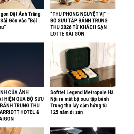
igon Dệt Ánh Trăng
“THU PHONG NGUYỆT VỊ” –
Sài Gòn vào “Bội
BỘ SƯU TẬP BÁNH TRUNG
ưu”
THU 2026 TỪ KHÁCH SẠN
LOTTE SÀI GÒN
ÌNH CỦA ÁNH
Sofitel Legend Metropole Hà
I HIỆN QUA BỘ SƯU
Nội ra mắt bộ sưu tập bánh
 BÁNH TRUNG THU
Trung thu lấy cảm hứng từ
ARRIOTT HOTEL &
125 năm di sản
SAIGON