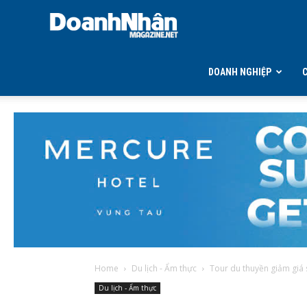
DOANH
NHÂN
DOANH NGHIỆP
MAGAZINE
Home
Du lịch - Ẩm thực
Tour du thuyền giảm giá
Du lịch - Ẩm thực