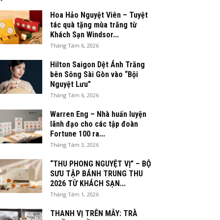
Hoa Hảo Nguyệt Viên – Tuyệt
tác quà tặng mùa trăng từ
Khách Sạn Windsor...
Tháng Tám 6, 2026
Hilton Saigon Dệt Ánh Trăng
bên Sông Sài Gòn vào “Bội
Nguyệt Lưu”
Tháng Tám 6, 2026
Warren Eng – Nhà huấn luyện
lãnh đạo cho các tập đoàn
Fortune 100 ra...
Tháng Tám 3, 2026
“THU PHONG NGUYỆT VỊ” – BỘ
SƯU TẬP BÁNH TRUNG THU
2026 TỪ KHÁCH SẠN...
Tháng Tám 1, 2026
THANH VỊ TRÊN MÂY: TRÀ