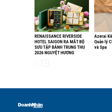
RENAISSANCE RIVERSIDE
Azerai K
HOTEL SAIGON RA MẮT BỘ
Quản lý 
SƯU TẬP BÁNH TRUNG THU
và Spa
2026 NGUYỆT HƯƠNG