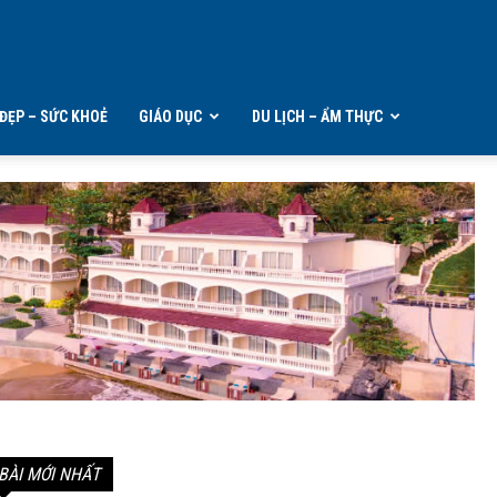
ĐẸP – SỨC KHOẺ
GIÁO DỤC
DU LỊCH – ẨM THỰC
BÀI MỚI NHẤT