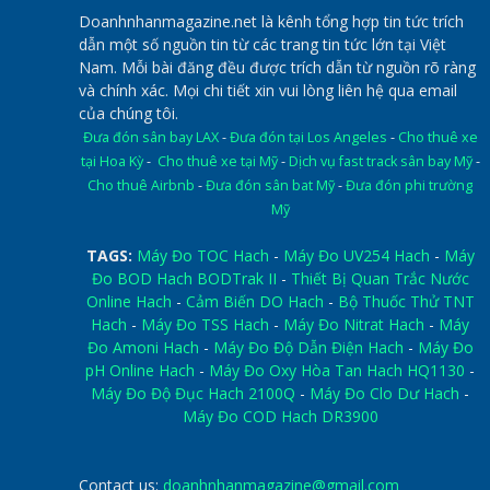
Doanhnhanmagazine.net là kênh tổng hợp tin tức trích
dẫn một số nguồn tin từ các trang tin tức lớn tại Việt
Nam. Mỗi bài đăng đều được trích dẫn từ nguồn rõ ràng
và chính xác. Mọi chi tiết xin vui lòng liên hệ qua email
của chúng tôi.
Đưa đón sân bay LAX
-
Đưa đón tại Los Angeles
-
Cho thuê xe
tại Hoa Kỳ
-
Cho thuê xe tại Mỹ
-
Dịch vụ fast track sân bay Mỹ
-
Cho thuê Airbnb
-
Đưa đón sân bat Mỹ
-
Đưa đón phi trường
Mỹ
TAGS:
Máy Đo TOC Hach
-
Máy Đo UV254 Hach
-
Máy
Đo BOD Hach BODTrak II
-
Thiết Bị Quan Trắc Nước
Online Hach
-
Cảm Biến DO Hach
-
Bộ Thuốc Thử TNT
Hach
-
Máy Đo TSS Hach
-
Máy Đo Nitrat Hach
-
Máy
Đo Amoni Hach
-
Máy Đo Độ Dẫn Điện Hach
-
Máy Đo
pH Online Hach
-
Máy Đo Oxy Hòa Tan Hach HQ1130
-
Máy Đo Độ Đục Hach 2100Q
-
Máy Đo Clo Dư Hach
-
Máy Đo COD Hach DR3900
Contact us:
doanhnhanmagazine@gmail.com