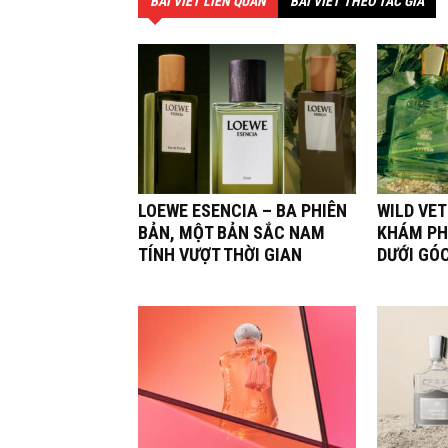
BÀI VIẾT LIÊN QUAN
BÀI VIẾT THEO TÁC GIẢ
LOEWE ESENCIA – BA PHIÊN
WILD VET
BẢN, MỘT BẢN SẮC NAM
KHÁM PH
TÍNH VƯỢT THỜI GIAN
DƯỚI GÓ