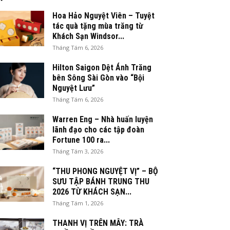
Hoa Hảo Nguyệt Viên – Tuyệt
tác quà tặng mùa trăng từ
Khách Sạn Windsor...
Tháng Tám 6, 2026
Hilton Saigon Dệt Ánh Trăng
bên Sông Sài Gòn vào “Bội
Nguyệt Lưu”
Tháng Tám 6, 2026
Warren Eng – Nhà huấn luyện
lãnh đạo cho các tập đoàn
Fortune 100 ra...
Tháng Tám 3, 2026
“THU PHONG NGUYỆT VỊ” – BỘ
SƯU TẬP BÁNH TRUNG THU
2026 TỪ KHÁCH SẠN...
Tháng Tám 1, 2026
THANH VỊ TRÊN MÂY: TRÀ