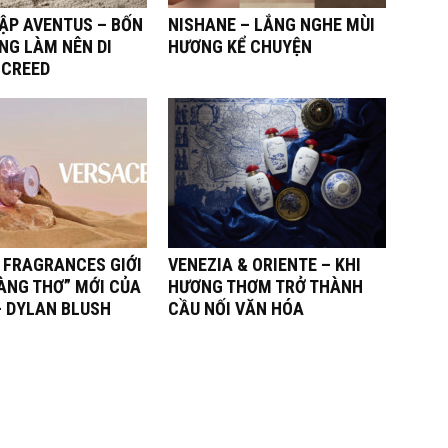
TẬP AVENTUS – BỐN
NISHANE – LẮNG NGHE MÙI
NG LÀM NÊN DI
HƯƠNG KỂ CHUYỆN
 CREED
 FRAGRANCES GIỚI
VENEZIA & ORIENTE – KHI
ÀNG THƠ” MỚI CỦA
HƯƠNG THƠM TRỞ THÀNH
– DYLAN BLUSH
CẦU NỐI VĂN HÓA