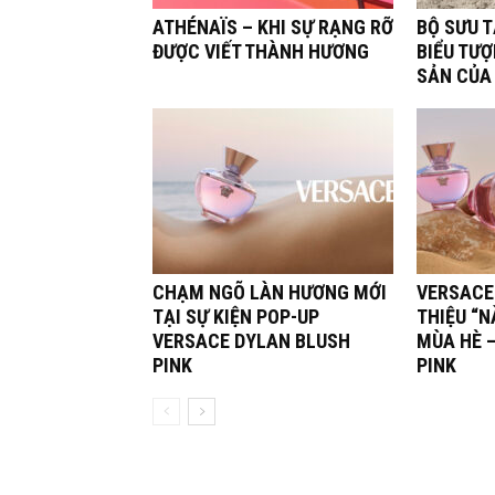
ATHÉNAÏS – KHI SỰ RẠNG RỠ
BỘ SƯU 
ĐƯỢC VIẾT THÀNH HƯƠNG
BIỂU TƯỢ
SẢN CỦA
CHẠM NGÕ LÀN HƯƠNG MỚI
VERSACE
TẠI SỰ KIỆN POP-UP
THIỆU “N
VERSACE DYLAN BLUSH
MÙA HÈ 
PINK
PINK