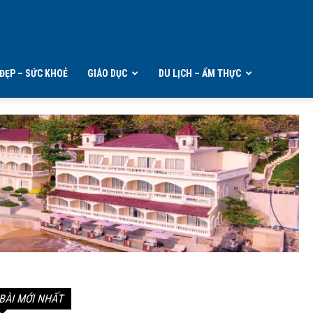
ĐẸP – SỨC KHOẺ
GIÁO DỤC
DU LỊCH – ẨM THỰC
BÀI MỚI NHẤT