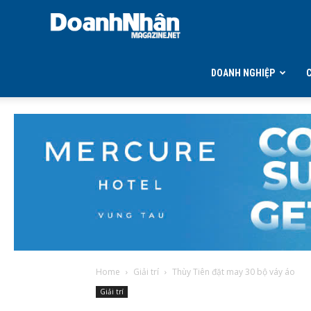
DOANH
NHÂN
DOANH NGHIỆP
MAGAZINE
Home
Giải trí
Thùy Tiên đặt may 30 bộ váy áo
Giải trí