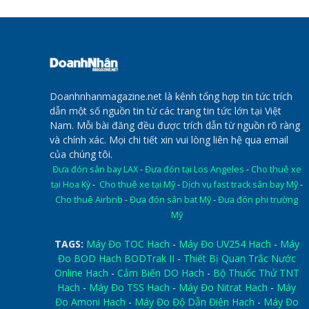
Doanhnhanmagazine.net là kênh tổng hợp tin tức trích
dẫn một số nguồn tin từ các trang tin tức lớn tại Việt
Nam. Mỗi bài đăng đều được trích dẫn từ nguồn rõ ràng
và chính xác. Mọi chi tiết xin vui lòng liên hệ qua email
của chúng tôi.
Đưa đón sân bay LAX
-
Đưa đón tại Los Angeles
-
Cho thuê xe
tại Hoa Kỳ
-
Cho thuê xe tại Mỹ
-
Dịch vụ fast track sân bay Mỹ
-
Cho thuê Airbnb
-
Đưa đón sân bat Mỹ
-
Đưa đón phi trường
Mỹ
TAGS:
Máy Đo TOC Hach
-
Máy Đo UV254 Hach
-
Máy
Đo BOD Hach BODTrak II
-
Thiết Bị Quan Trắc Nước
Online Hach
-
Cảm Biến DO Hach
-
Bộ Thuốc Thử TNT
Hach
-
Máy Đo TSS Hach
-
Máy Đo Nitrat Hach
-
Máy
Đo Amoni Hach
-
Máy Đo Độ Dẫn Điện Hach
-
Máy Đo