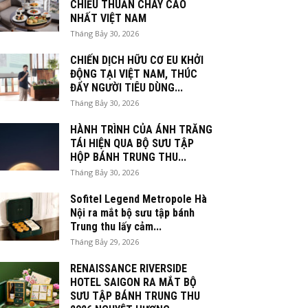
CHIỀU THUẦN CHAY CAO
NHẤT VIỆT NAM
Tháng Bảy 30, 2026
CHIẾN DỊCH HỮU CƠ EU KHỞI
ĐỘNG TẠI VIỆT NAM, THÚC
ĐẨY NGƯỜI TIÊU DÙNG...
Tháng Bảy 30, 2026
HÀNH TRÌNH CỦA ÁNH TRĂNG
TÁI HIỆN QUA BỘ SƯU TẬP
HỘP BÁNH TRUNG THU...
Tháng Bảy 30, 2026
Sofitel Legend Metropole Hà
Nội ra mắt bộ sưu tập bánh
Trung thu lấy cảm...
Tháng Bảy 29, 2026
RENAISSANCE RIVERSIDE
HOTEL SAIGON RA MẮT BỘ
SƯU TẬP BÁNH TRUNG THU