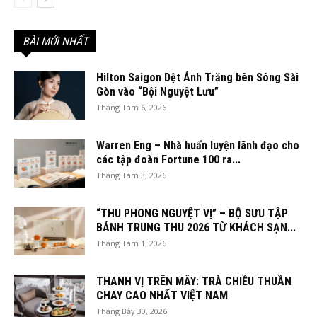
BÀI MỚI NHẤT
Hilton Saigon Dệt Ánh Trăng bên Sông Sài
Gòn vào “Bội Nguyệt Lưu”
Tháng Tám 6, 2026
Warren Eng – Nhà huấn luyện lãnh đạo cho
các tập đoàn Fortune 100 ra...
Tháng Tám 3, 2026
“THU PHONG NGUYỆT VỊ” – BỘ SƯU TẬP
BÁNH TRUNG THU 2026 TỪ KHÁCH SẠN...
Tháng Tám 1, 2026
THANH VỊ TRÊN MÂY: TRÀ CHIỀU THUẦN
CHAY CAO NHẤT VIỆT NAM
Tháng Bảy 30, 2026