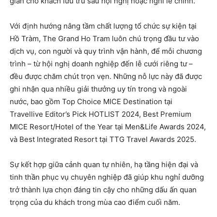
giãn cho khách lưu trú sau hội nghị hoặc nghi lễ chính.
Với định hướng nâng tầm chất lượng tổ chức sự kiện tại
Hồ Tràm, The Grand Ho Tram luôn chú trọng đầu tư vào
dịch vụ, con người và quy trình vận hành, để mỗi chương
trình – từ hội nghị doanh nghiệp đến lễ cưới riêng tư –
đều được chăm chút trọn vẹn. Những nỗ lực này đã được
ghi nhận qua nhiều giải thưởng uy tín trong và ngoài
nước, bao gồm Top Choice MICE Destination tại
Travellive Editor’s Pick HOTLIST 2024, Best Premium
MICE Resort/Hotel of the Year tại Men&Life Awards 2024,
và Best Integrated Resort tại TTG Travel Awards 2025.
Sự kết hợp giữa cảnh quan tự nhiên, hạ tầng hiện đại và
tinh thần phục vụ chuyên nghiệp đã giúp khu nghỉ dưỡng
trở thành lựa chọn đáng tin cậy cho những dấu ấn quan
trọng của du khách trong mùa cao điểm cuối năm.