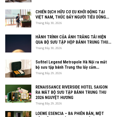
CHIẾN DỊCH HỮU CƠ EU KHỞI ĐỘNG TẠI
VIỆT NAM, THÚC ĐẨY NGƯỜI TIÊU DÙNG...
Tháng Bảy 30, 2026
HÀNH TRÌNH CỦA ÁNH TRĂNG TÁI HIỆN
QUA BỘ SƯU TẬP HỘP BÁNH TRUNG THU...
Tháng Bảy 30, 2026
Sofitel Legend Metropole Hà Nội ra mắt
bộ sưu tập bánh Trung thu lấy cảm...
Tháng Bảy 29, 2026
RENAISSANCE RIVERSIDE HOTEL SAIGON
RA MẮT BỘ SƯU TẬP BÁNH TRUNG THU
2026 NGUYỆT HƯƠNG
Tháng Bảy 29, 2026
LOEWE ESENCIA – BA PHIÊN BẢN, MỘT