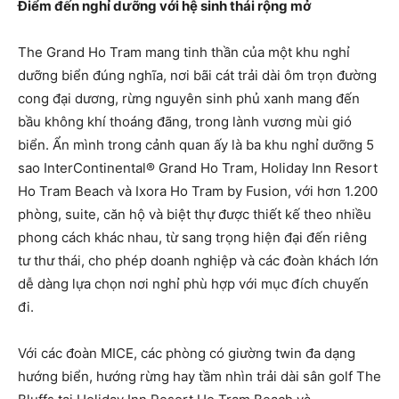
Điểm đến nghỉ dưỡng với hệ sinh thái rộng mở
The Grand Ho Tram mang tinh thần của một khu nghỉ
dưỡng biển đúng nghĩa, nơi bãi cát trải dài ôm trọn đường
cong đại dương, rừng nguyên sinh phủ xanh mang đến
bầu không khí thoáng đãng, trong lành vương mùi gió
biển. Ẩn mình trong cảnh quan ấy là ba khu nghỉ dưỡng 5
sao InterContinental® Grand Ho Tram, Holiday Inn Resort
Ho Tram Beach và Ixora Ho Tram by Fusion, với hơn 1.200
phòng, suite, căn hộ và biệt thự được thiết kế theo nhiều
phong cách khác nhau, từ sang trọng hiện đại đến riêng
tư thư thái, cho phép doanh nghiệp và các đoàn khách lớn
dễ dàng lựa chọn nơi nghỉ phù hợp với mục đích chuyến
đi.
Với các đoàn MICE, các phòng có giường twin đa dạng
hướng biển, hướng rừng hay tầm nhìn trải dài sân golf The