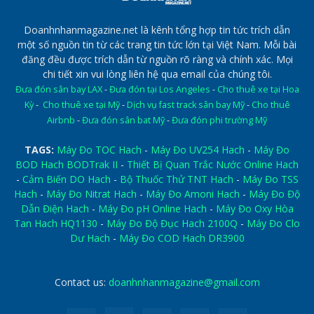
Doanhnhanmagazine.net là kênh tổng hợp tin tức trích dẫn
một số nguồn tin từ các trang tin tức lớn tại Việt Nam. Mỗi bài
đăng đều được trích dẫn từ nguồn rõ ràng và chính xác. Mọi
chi tiết xin vui lòng liên hệ qua email của chúng tôi.
Đưa đón sân bay LAX
-
Đưa đón tại Los Angeles
-
Cho thuê xe tại Hoa
Kỳ
-
Cho thuê xe tại Mỹ
-
Dịch vụ fast track sân bay Mỹ
-
Cho thuê
Airbnb
-
Đưa đón sân bat Mỹ
-
Đưa đón phi trường Mỹ
TAGS:
Máy Đo TOC Hach
-
Máy Đo UV254 Hach
-
Máy Đo
BOD Hach BODTrak II
-
Thiết Bị Quan Trắc Nước Online Hach
-
Cảm Biến DO Hach
-
Bộ Thuốc Thử TNT Hach
-
Máy Đo TSS
Hach
-
Máy Đo Nitrat Hach
-
Máy Đo Amoni Hach
-
Máy Đo Độ
Dẫn Điện Hach
-
Máy Đo pH Online Hach
-
Máy Đo Oxy Hòa
Tan Hach HQ1130
-
Máy Đo Độ Đục Hach 2100Q
-
Máy Đo Clo
Dư Hach
-
Máy Đo COD Hach DR3900
Contact us:
doanhnhanmagazine@gmail.com