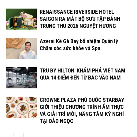
RENAISSANCE RIVERSIDE HOTEL
SAIGON RA MẮT BỘ SƯU TẬP BÁNH
TRUNG THU 2026 NGUYỆT HƯƠNG
Azerai Kê Gà Bay bổ nhiệm Quản lý
Chăm sóc sức khỏe và Spa
TRU BY HILTON: KHÁM PHÁ VIỆT NAM
QUA 14 ĐIỂM ĐẾN TỪ BẮC VÀO NAM
CROWNE PLAZA PHÚ QUỐC STARBAY
GIỚI THIỆU CHƯƠNG TRÌNH ẨM THỰC
VÀ GIẢI TRÍ MỚI, NÂNG TẦM KỲ NGHỈ
TẠI ĐẢO NGỌC