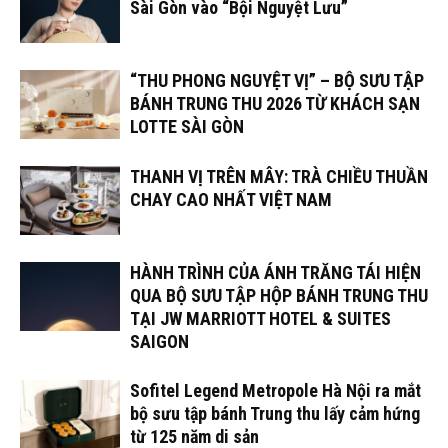
Sài Gòn vào “Bội Nguyệt Lưu”
“THU PHONG NGUYỆT VỊ” – BỘ SƯU TẬP
BÁNH TRUNG THU 2026 TỪ KHÁCH SẠN
LOTTE SÀI GÒN
THANH VỊ TRÊN MÂY: TRÀ CHIỀU THUẦN
CHAY CAO NHẤT VIỆT NAM
HÀNH TRÌNH CỦA ÁNH TRĂNG TÁI HIỆN
QUA BỘ SƯU TẬP HỘP BÁNH TRUNG THU
TẠI JW MARRIOTT HOTEL & SUITES
SAIGON
Sofitel Legend Metropole Hà Nội ra mắt
bộ sưu tập bánh Trung thu lấy cảm hứng
từ 125 năm di sản