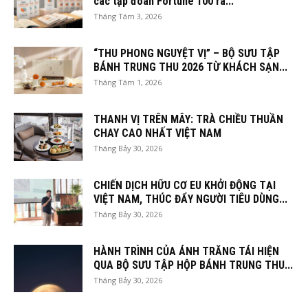
các tập đoàn Fortune 100 ra...
Tháng Tám 3, 2026
“THU PHONG NGUYỆT VỊ” – BỘ SƯU TẬP
BÁNH TRUNG THU 2026 TỪ KHÁCH SẠN...
Tháng Tám 1, 2026
THANH VỊ TRÊN MÂY: TRÀ CHIỀU THUẦN
CHAY CAO NHẤT VIỆT NAM
Tháng Bảy 30, 2026
CHIẾN DỊCH HỮU CƠ EU KHỞI ĐỘNG TẠI
VIỆT NAM, THÚC ĐẨY NGƯỜI TIÊU DÙNG...
Tháng Bảy 30, 2026
HÀNH TRÌNH CỦA ÁNH TRĂNG TÁI HIỆN
QUA BỘ SƯU TẬP HỘP BÁNH TRUNG THU...
Tháng Bảy 30, 2026