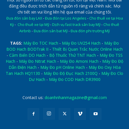
đăng đều được trích dẫn từ nguồn rõ ràng và chính xác. Mọi
chi tiết xin vui lòng liên hệ qua email của chúng tôi.
Đưa đón sân bay LAX
-
Đưa đón tại Los Angeles
-
Cho thuê xe tại Hoa
Kỳ
-
Cho thuê xe tại Mỹ
-
Dịch vụ fast track sân bay Mỹ
-
Cho thuê
Airbnb
-
Đưa đón sân bat Mỹ
-
Đưa đón phi trường Mỹ
TAGS:
Máy Đo TOC Hach
-
Máy Đo UV254 Hach
-
Máy Đo
BOD Hach BODTrak II
-
Thiết Bị Quan Trắc Nước Online Hach
-
Cảm Biến DO Hach
-
Bộ Thuốc Thử TNT Hach
-
Máy Đo TSS
Hach
-
Máy Đo Nitrat Hach
-
Máy Đo Amoni Hach
-
Máy Đo Độ
Dẫn Điện Hach
-
Máy Đo pH Online Hach
-
Máy Đo Oxy Hòa
Tan Hach HQ1130
-
Máy Đo Độ Đục Hach 2100Q
-
Máy Đo Clo
Dư Hach
-
Máy Đo COD Hach DR3900
Contact us:
doanhnhanmagazine@gmail.com