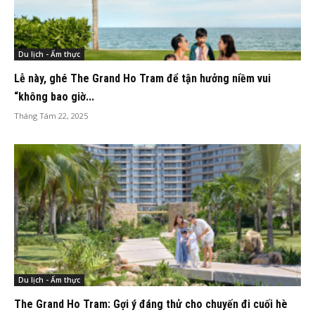
Du lịch - Ẩm thực
Lễ này, ghé The Grand Ho Tram để tận hưởng niềm vui
“không bao giờ...
Tháng Tám 22, 2025
Du lịch - Ẩm thực
The Grand Ho Tram: Gợi ý đáng thử cho chuyến đi cuối hè