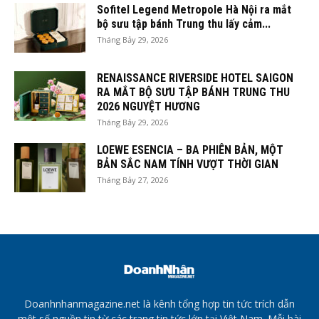
Sofitel Legend Metropole Hà Nội ra mắt
bộ sưu tập bánh Trung thu lấy cảm...
Tháng Bảy 29, 2026
RENAISSANCE RIVERSIDE HOTEL SAIGON
RA MẮT BỘ SƯU TẬP BÁNH TRUNG THU
2026 NGUYỆT HƯƠNG
Tháng Bảy 29, 2026
LOEWE ESENCIA – BA PHIÊN BẢN, MỘT
BẢN SẮC NAM TÍNH VƯỢT THỜI GIAN
Tháng Bảy 27, 2026
Doanhnhanmagazine.net là kênh tổng hợp tin tức trích dẫn
một số nguồn tin từ các trang tin tức lớn tại Việt Nam. Mỗi bài