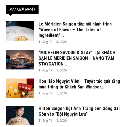
BÀI MỚI NHẤT
Le Méridien Saigon tiếp nối hành trình
“Waves of Flavor – The Tales of
Ingredient”...
Tháng Tám 8, 2026
“MICHELIN SAVOUR & STAY” TẠI KHÁCH
SẠN LE MERIDIEN SAIGON – NÂNG TẦM
STAYCATION...
Tháng Tám 7, 2026
Hoa Hảo Nguyệt Viên – Tuyệt tác quà tặng
mùa trăng từ Khách Sạn Windsor...
Tháng Tám 6, 2026
Hilton Saigon Dệt Ánh Trăng bên Sông Sài
Gòn vào “Bội Nguyệt Lưu”
Tháng Tám 6, 2026