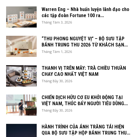
Warren Eng – Nhà huấn luyện lãnh đạo cho
các tập đoàn Fortune 100 ra...
Tháng Tám 3, 2026
“THU PHONG NGUYỆT VỊ” – BỘ SƯU TẬP
BÁNH TRUNG THU 2026 TỪ KHÁCH SẠN...
Tháng Tám 1, 2026
THANH VỊ TRÊN MÂY: TRÀ CHIỀU THUẦN
CHAY CAO NHẤT VIỆT NAM
Tháng Bảy 30, 2026
CHIẾN DỊCH HỮU CƠ EU KHỞI ĐỘNG TẠI
VIỆT NAM, THÚC ĐẨY NGƯỜI TIÊU DÙNG...
Tháng Bảy 30, 2026
HÀNH TRÌNH CỦA ÁNH TRĂNG TÁI HIỆN
QUA BỘ SƯU TẬP HỘP BÁNH TRUNG THU...