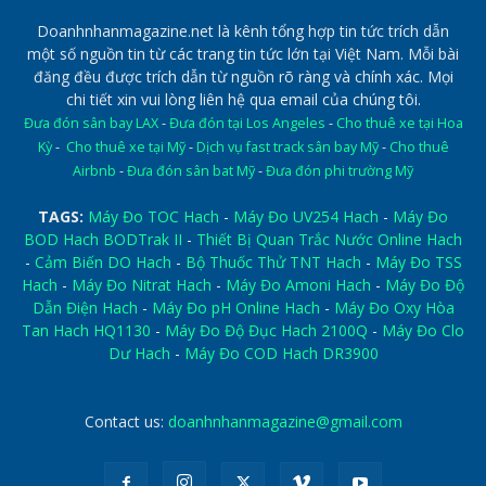
Doanhnhanmagazine.net là kênh tổng hợp tin tức trích dẫn
một số nguồn tin từ các trang tin tức lớn tại Việt Nam. Mỗi bài
đăng đều được trích dẫn từ nguồn rõ ràng và chính xác. Mọi
chi tiết xin vui lòng liên hệ qua email của chúng tôi.
Đưa đón sân bay LAX
-
Đưa đón tại Los Angeles
-
Cho thuê xe tại Hoa
Kỳ
-
Cho thuê xe tại Mỹ
-
Dịch vụ fast track sân bay Mỹ
-
Cho thuê
Airbnb
-
Đưa đón sân bat Mỹ
-
Đưa đón phi trường Mỹ
TAGS:
Máy Đo TOC Hach
-
Máy Đo UV254 Hach
-
Máy Đo
BOD Hach BODTrak II
-
Thiết Bị Quan Trắc Nước Online Hach
-
Cảm Biến DO Hach
-
Bộ Thuốc Thử TNT Hach
-
Máy Đo TSS
Hach
-
Máy Đo Nitrat Hach
-
Máy Đo Amoni Hach
-
Máy Đo Độ
Dẫn Điện Hach
-
Máy Đo pH Online Hach
-
Máy Đo Oxy Hòa
Tan Hach HQ1130
-
Máy Đo Độ Đục Hach 2100Q
-
Máy Đo Clo
Dư Hach
-
Máy Đo COD Hach DR3900
Contact us:
doanhnhanmagazine@gmail.com