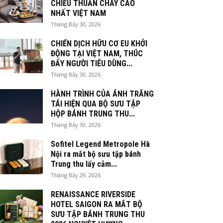
CHIỀU THUẦN CHAY CAO
NHẤT VIỆT NAM
Tháng Bảy 30, 2026
CHIẾN DỊCH HỮU CƠ EU KHỞI
ĐỘNG TẠI VIỆT NAM, THÚC
ĐẨY NGƯỜI TIÊU DÙNG...
Tháng Bảy 30, 2026
HÀNH TRÌNH CỦA ÁNH TRĂNG
TÁI HIỆN QUA BỘ SƯU TẬP
HỘP BÁNH TRUNG THU...
Tháng Bảy 30, 2026
Sofitel Legend Metropole Hà
Nội ra mắt bộ sưu tập bánh
Trung thu lấy cảm...
Tháng Bảy 29, 2026
RENAISSANCE RIVERSIDE
HOTEL SAIGON RA MẮT BỘ
SƯU TẬP BÁNH TRUNG THU