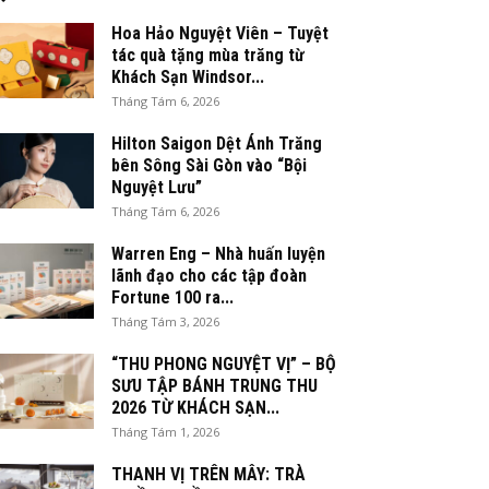
Hoa Hảo Nguyệt Viên – Tuyệt
tác quà tặng mùa trăng từ
Khách Sạn Windsor...
Tháng Tám 6, 2026
Hilton Saigon Dệt Ánh Trăng
bên Sông Sài Gòn vào “Bội
Nguyệt Lưu”
Tháng Tám 6, 2026
Warren Eng – Nhà huấn luyện
lãnh đạo cho các tập đoàn
Fortune 100 ra...
Tháng Tám 3, 2026
“THU PHONG NGUYỆT VỊ” – BỘ
SƯU TẬP BÁNH TRUNG THU
2026 TỪ KHÁCH SẠN...
Tháng Tám 1, 2026
THANH VỊ TRÊN MÂY: TRÀ