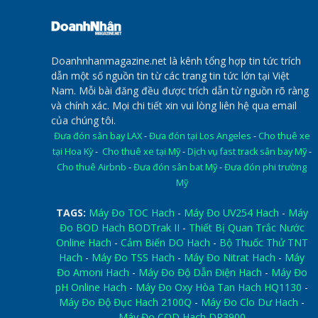
Doanhnhanmagazine.net là kênh tổng hợp tin tức trích
dẫn một số nguồn tin từ các trang tin tức lớn tại Việt
Nam. Mỗi bài đăng đều được trích dẫn từ nguồn rõ ràng
và chính xác. Mọi chi tiết xin vui lòng liên hệ qua email
của chúng tôi.
Đưa đón sân bay LAX
-
Đưa đón tại Los Angeles
-
Cho thuê xe
tại Hoa Kỳ
-
Cho thuê xe tại Mỹ
-
Dịch vụ fast track sân bay Mỹ
-
Cho thuê Airbnb
-
Đưa đón sân bat Mỹ
-
Đưa đón phi trường
Mỹ
TAGS:
Máy Đo TOC Hach
-
Máy Đo UV254 Hach
-
Máy
Đo BOD Hach BODTrak II
-
Thiết Bị Quan Trắc Nước
Online Hach
-
Cảm Biến DO Hach
-
Bộ Thuốc Thử TNT
Hach
-
Máy Đo TSS Hach
-
Máy Đo Nitrat Hach
-
Máy
Đo Amoni Hach
-
Máy Đo Độ Dẫn Điện Hach
-
Máy Đo
pH Online Hach
-
Máy Đo Oxy Hòa Tan Hach HQ1130
-
Máy Đo Độ Đục Hach 2100Q
-
Máy Đo Clo Dư Hach
-
Máy Đo COD Hach DR3900