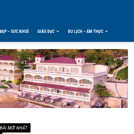
ĐẸP – SỨC KHOẺ
GIÁO DỤC
DU LỊCH – ẨM THỰC
BÀI MỚI NHẤT