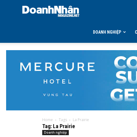
DOANH
NHÂN
DOANH NGHIỆP
MAGAZINE
Home
Tags
La Prairie
Tag: La Prairie
Doanh nghiệp