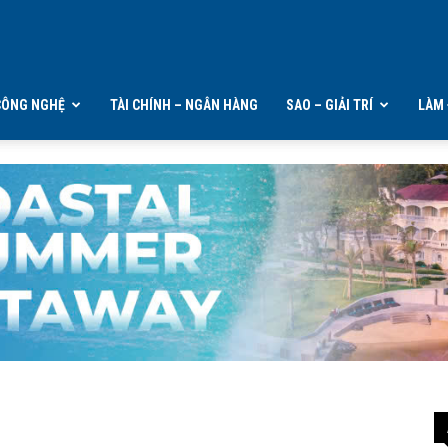
CÔNG NGHỆ
TÀI CHÍNH – NGÂN HÀNG
SAO – GIẢI TRÍ
LÀM 