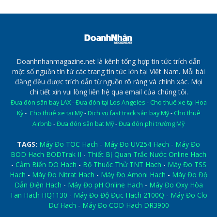
Doanhnhanmagazine.net là kênh tổng hợp tin tức trích dẫn
một số nguồn tin từ các trang tin tức lớn tại Việt Nam. Mỗi bài
đăng đều được trích dẫn từ nguồn rõ ràng và chính xác. Mọi
chi tiết xin vui lòng liên hệ qua email của chúng tôi.
Đưa đón sân bay LAX
-
Đưa đón tại Los Angeles
-
Cho thuê xe tại Hoa
Kỳ
-
Cho thuê xe tại Mỹ
-
Dịch vụ fast track sân bay Mỹ
-
Cho thuê
Airbnb
-
Đưa đón sân bat Mỹ
-
Đưa đón phi trường Mỹ
TAGS:
Máy Đo TOC Hach
-
Máy Đo UV254 Hach
-
Máy Đo
BOD Hach BODTrak II
-
Thiết Bị Quan Trắc Nước Online Hach
-
Cảm Biến DO Hach
-
Bộ Thuốc Thử TNT Hach
-
Máy Đo TSS
Hach
-
Máy Đo Nitrat Hach
-
Máy Đo Amoni Hach
-
Máy Đo Độ
Dẫn Điện Hach
-
Máy Đo pH Online Hach
-
Máy Đo Oxy Hòa
Tan Hach HQ1130
-
Máy Đo Độ Đục Hach 2100Q
-
Máy Đo Clo
Dư Hach
-
Máy Đo COD Hach DR3900