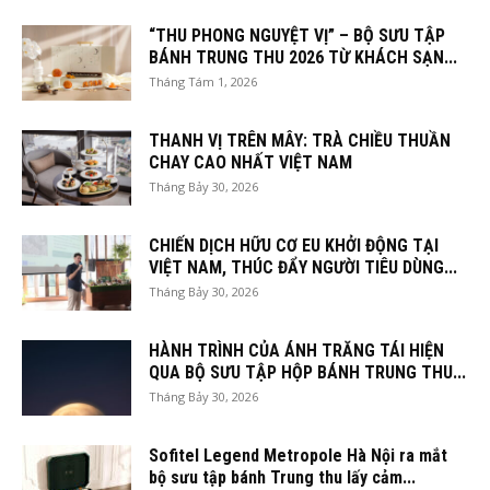
“THU PHONG NGUYỆT VỊ” – BỘ SƯU TẬP
BÁNH TRUNG THU 2026 TỪ KHÁCH SẠN...
Tháng Tám 1, 2026
THANH VỊ TRÊN MÂY: TRÀ CHIỀU THUẦN
CHAY CAO NHẤT VIỆT NAM
Tháng Bảy 30, 2026
CHIẾN DỊCH HỮU CƠ EU KHỞI ĐỘNG TẠI
VIỆT NAM, THÚC ĐẨY NGƯỜI TIÊU DÙNG...
Tháng Bảy 30, 2026
HÀNH TRÌNH CỦA ÁNH TRĂNG TÁI HIỆN
QUA BỘ SƯU TẬP HỘP BÁNH TRUNG THU...
Tháng Bảy 30, 2026
Sofitel Legend Metropole Hà Nội ra mắt
bộ sưu tập bánh Trung thu lấy cảm...