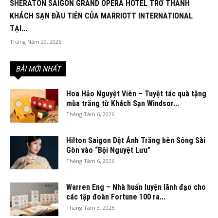
SHERATON SAIGON GRAND OPERA HOTEL TRỞ THÀNH
KHÁCH SẠN ĐẦU TIÊN CỦA MARRIOTT INTERNATIONAL
TẠI...
Tháng Năm 29, 2026
BÀI MỚI NHẤT
Hoa Hảo Nguyệt Viên – Tuyệt tác quà tặng
mùa trăng từ Khách Sạn Windsor...
Tháng Tám 6, 2026
Hilton Saigon Dệt Ánh Trăng bên Sông Sài
Gòn vào “Bội Nguyệt Lưu”
Tháng Tám 6, 2026
Warren Eng – Nhà huấn luyện lãnh đạo cho
các tập đoàn Fortune 100 ra...
Tháng Tám 3, 2026