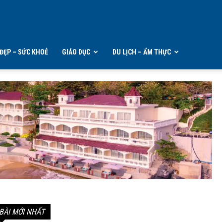
ĐẸP – SỨC KHOẺ
GIÁO DỤC
DU LỊCH – ẨM THỰC
BÀI MỚI NHẤT