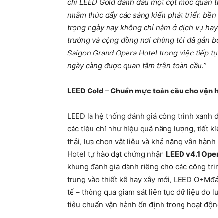
chỉ LEED Gold đánh dấu một cột mốc quan tr
nhằm thúc đẩy các sáng kiến phát triển bền 
trọng ngày nay không chỉ nằm ở dịch vụ hay 
trường và cộng đồng nơi chúng tôi đã gắn b
Saigon Grand Opera Hotel trong việc tiếp 
ngày càng được quan tâm trên toàn cầu.”
LEED Gold – Chuẩn mực toàn cầu cho vận 
LEED là hệ thống đánh giá công trình xanh đ
các tiêu chí như hiệu quả năng lượng, tiết k
thải, lựa chọn vật liệu và khả năng vận hàn
Hotel tự hào đạt chứng nhận
LEED v4.1 Oper
khung đánh giá dành riêng cho các công tr
trung vào thiết kế hay xây mới, LEED O+Mđá
tế – thông qua giám sát liên tục dữ liệu đo 
tiêu chuẩn vận hành ổn định trong hoạt độn