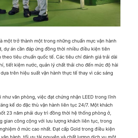
à một trở thành một trong những chuẩn mực vận hành
, dự án cần đáp ứng đồng thời nhiều điều kiện tiên
theo tiêu chuẩn quốc tế. Các tiêu chí đánh giá trải dài
í, tiết kiệm nước, quản lý chất thải cho đến mức độ hài
dựa trên hiệu suất vận hành thực tế thay vì các sáng
ại như văn phòng, việc đạt chứng nhận LEED trong lĩnh
áng kể do đặc thù vận hành liên tục 24/7. Một khách
uốt 23 năm phải duy trì đồng thời hệ thống phòng ở,
ng gian công cộng với lưu lượng khách liên tục, trong
i nghiệm ở mức cao nhất. Đạt cấp Gold trong điều kiện
 vận hành, tối ưu tài nguyên và chất lượng dịch vụ một