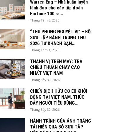
Warren Eng – Nhà huấn luyện
lãnh đạo cho các tập đoàn
Fortune 100 ra...
Tháng Tám 3, 2026
“THU PHONG NGUYỆT VỊ” – BỘ
SƯU TẬP BÁNH TRUNG THU
2026 TỪ KHÁCH SẠN...
Tháng Tám 1, 2026
THANH VỊ TRÊN MÂY: TRÀ
CHIỀU THUẦN CHAY CAO
NHẤT VIỆT NAM
Tháng Bảy 30, 2026
CHIẾN DỊCH HỮU CƠ EU KHỞI
ĐỘNG TẠI VIỆT NAM, THÚC
ĐẨY NGƯỜI TIÊU DÙNG...
Tháng Bảy 30, 2026
HÀNH TRÌNH CỦA ÁNH TRĂNG
TÁI HIỆN QUA BỘ SƯU TẬP