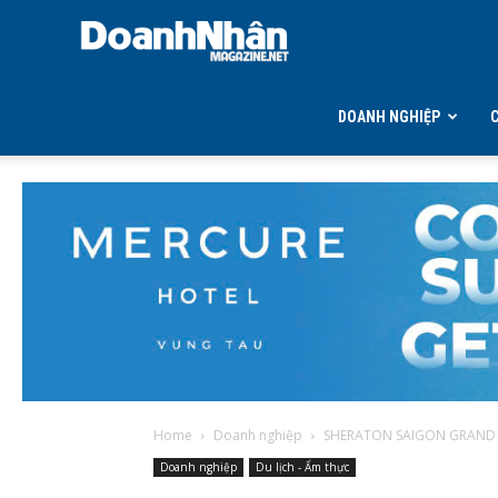
DOANH
NHÂN
DOANH NGHIỆP
MAGAZINE
Home
Doanh nghiệp
SHERATON SAIGON GRAND 
Doanh nghiệp
Du lịch - Ẩm thực