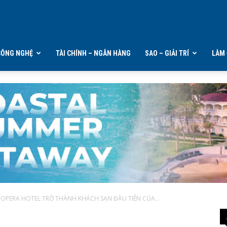
CÔNG NGHỆ
TÀI CHÍNH – NGÂN HÀNG
SAO – GIẢI TRÍ
LÀM 
OPERA HOTEL TRỞ THÀNH KHÁCH SẠN ĐẦU TIÊN CỦA...