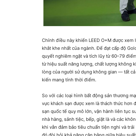
Chính điều này khiến LEED O+M được xem l
khắt khe nhất của ngành. Để đạt cấp độ Gold
quyết nghiêm ngặt và tích lũy từ 60–79 điểm 
từ hiệu suất năng lượng, chất lượng không kh
lòng của người sử dụng không gian — tất cả 
kiến mang tính thời điểm.
So với các loại hình bất động sản thương m
vực khách sạn được xem là thách thức hơn đ
sạn quốc tế quy mô lớn, vận hành liên tục s
nhà hàng, sảnh tiệc, bếp, giặt là và các khô
khi vẫn đảm bảo tiêu chuẩn tiện nghi và trả
đó đòi hỏi khả năng cân bằng giữa hiệu suất