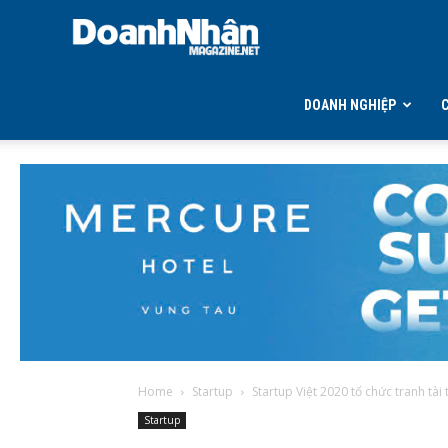
DOANH
NHÂN
DOANH NGHIỆP
MAGAZINE
Home
Startup
Startup Việt 2020 tổ chức tranh tài 
Startup