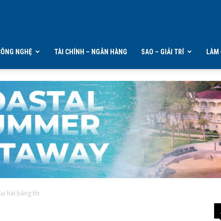
CÔNG NGHỆ
TÀI CHÍNH – NGÂN HÀNG
SAO – GIẢI TRÍ
LÀM 
tại hai bảng thi