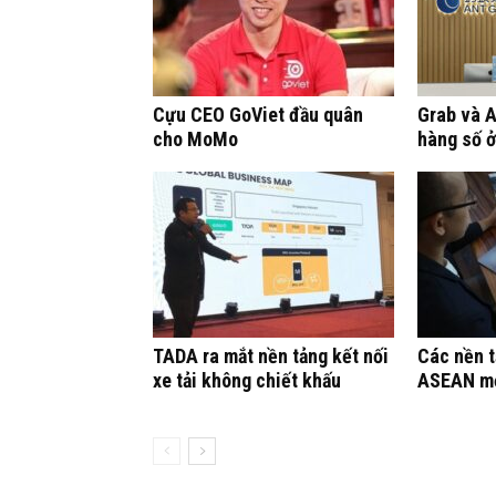
Cựu CEO GoViet đầu quân
Grab và 
cho MoMo
hàng số 
TADA ra mắt nền tảng kết nối
Các nền t
xe tải không chiết khấu
ASEAN mở