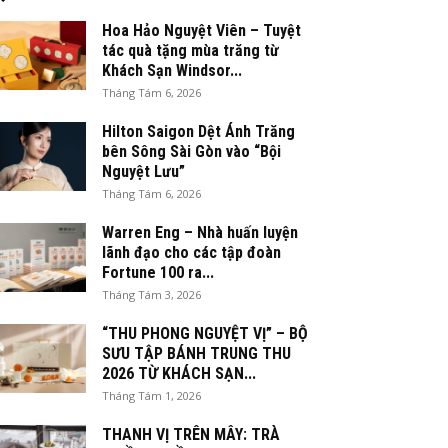
Hoa Hảo Nguyệt Viên – Tuyệt
tác quà tặng mùa trăng từ
Khách Sạn Windsor...
Tháng Tám 6, 2026
Hilton Saigon Dệt Ánh Trăng
bên Sông Sài Gòn vào “Bội
Nguyệt Lưu”
Tháng Tám 6, 2026
Warren Eng – Nhà huấn luyện
lãnh đạo cho các tập đoàn
Fortune 100 ra...
Tháng Tám 3, 2026
“THU PHONG NGUYỆT VỊ” – BỘ
SƯU TẬP BÁNH TRUNG THU
2026 TỪ KHÁCH SẠN...
Tháng Tám 1, 2026
THANH VỊ TRÊN MÂY: TRÀ