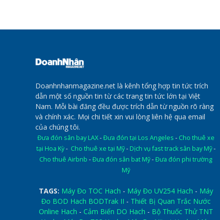
Doanhnhanmagazine.net là kênh tổng hợp tin tức trích
dẫn một số nguồn tin từ các trang tin tức lớn tại Việt
Nam. Mỗi bài đăng đều được trích dẫn từ nguồn rõ ràng
và chính xác. Mọi chi tiết xin vui lòng liên hệ qua email
của chúng tôi.
Đưa đón sân bay LAX
-
Đưa đón tại Los Angeles
-
Cho thuê xe
tại Hoa Kỳ
-
Cho thuê xe tại Mỹ
-
Dịch vụ fast track sân bay Mỹ
-
Cho thuê Airbnb
-
Đưa đón sân bat Mỹ
-
Đưa đón phi trường
Mỹ
TAGS:
Máy Đo TOC Hach
-
Máy Đo UV254 Hach
-
Máy
Đo BOD Hach BODTrak II
-
Thiết Bị Quan Trắc Nước
Online Hach
-
Cảm Biến DO Hach
-
Bộ Thuốc Thử TNT