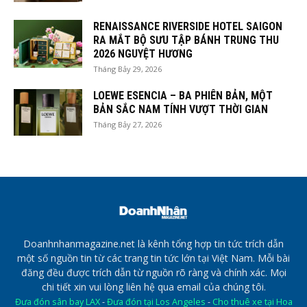
RENAISSANCE RIVERSIDE HOTEL SAIGON
RA MẮT BỘ SƯU TẬP BÁNH TRUNG THU
2026 NGUYỆT HƯƠNG
Tháng Bảy 29, 2026
LOEWE ESENCIA – BA PHIÊN BẢN, MỘT
BẢN SẮC NAM TÍNH VƯỢT THỜI GIAN
Tháng Bảy 27, 2026
Doanhnhanmagazine.net là kênh tổng hợp tin tức trích dẫn
một số nguồn tin từ các trang tin tức lớn tại Việt Nam. Mỗi bài
đăng đều được trích dẫn từ nguồn rõ ràng và chính xác. Mọi
chi tiết xin vui lòng liên hệ qua email của chúng tôi.
Đưa đón sân bay LAX
-
Đưa đón tại Los Angeles
-
Cho thuê xe tại Hoa