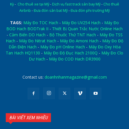
Kỳ
-
Cho thuê xe tại Mỹ
-
Dịch vụ fast track sân bay Mỹ
-
Cho thuê
Airbnb
-
Đưa đón sân bat Mỹ
-
Đưa đón phi trường Mỹ
TAGS:
Máy Đo TOC Hach
-
Máy Đo UV254 Hach
-
Máy Đo
BOD Hach BODTrak II
-
Thiết Bị Quan Trắc Nước Online Hach
-
Cảm Biến DO Hach
-
Bộ Thuốc Thử TNT Hach
-
Máy Đo TSS
Hach
-
Máy Đo Nitrat Hach
-
Máy Đo Amoni Hach
-
Máy Đo Độ
Dẫn Điện Hach
-
Máy Đo pH Online Hach
-
Máy Đo Oxy Hòa
Tan Hach HQ1130
-
Máy Đo Độ Đục Hach 2100Q
-
Máy Đo Clo
Dư Hach
-
Máy Đo COD Hach DR3900
Contact us:
doanhnhanmagazine@gmail.com
BÀI VIẾT XEM NHIỀU