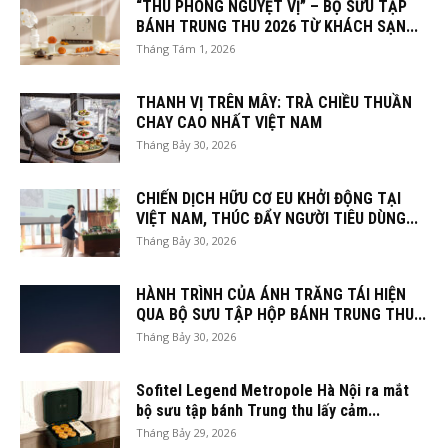
“THU PHONG NGUYỆT VỊ” – BỘ SƯU TẬP
BÁNH TRUNG THU 2026 TỪ KHÁCH SẠN...
Tháng Tám 1, 2026
THANH VỊ TRÊN MÂY: TRÀ CHIỀU THUẦN
CHAY CAO NHẤT VIỆT NAM
Tháng Bảy 30, 2026
CHIẾN DỊCH HỮU CƠ EU KHỞI ĐỘNG TẠI
VIỆT NAM, THÚC ĐẨY NGƯỜI TIÊU DÙNG...
Tháng Bảy 30, 2026
HÀNH TRÌNH CỦA ÁNH TRĂNG TÁI HIỆN
QUA BỘ SƯU TẬP HỘP BÁNH TRUNG THU...
Tháng Bảy 30, 2026
Sofitel Legend Metropole Hà Nội ra mắt
bộ sưu tập bánh Trung thu lấy cảm...
Tháng Bảy 29, 2026