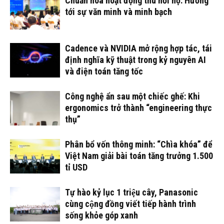
Chuẩn hóa hoạt động thu hồi nợ: Hướng
tới sự văn minh và minh bạch
Cadence và NVIDIA mở rộng hợp tác, tái
định nghĩa kỹ thuật trong kỷ nguyên AI
và điện toán tăng tốc
Công nghệ ẩn sau một chiếc ghế: Khi
ergonomics trở thành “engineering thực
thụ”
Phân bổ vốn thông minh: “Chìa khóa” để
Việt Nam giải bài toán tăng trưởng 1.500
tỉ USD
Tự hào kỷ lục 1 triệu cây, Panasonic
cùng cộng đồng viết tiếp hành trình
sống khỏe góp xanh