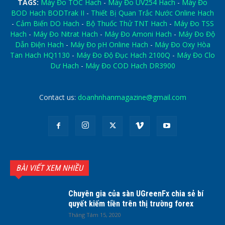
TAGS:
Máy Đo TOC Hach
-
Máy Đo UV254 Hach
-
Máy Đo
BOD Hach BODTrak II
-
Thiết Bị Quan Trắc Nước Online Hach
-
Cảm Biến DO Hach
-
Bộ Thuốc Thử TNT Hach
-
Máy Đo TSS
Hach
-
Máy Đo Nitrat Hach
-
Máy Đo Amoni Hach
-
Máy Đo Độ
Dẫn Điện Hach
-
Máy Đo pH Online Hach
-
Máy Đo Oxy Hòa
Tan Hach HQ1130
-
Máy Đo Độ Đục Hach 2100Q
-
Máy Đo Clo
Dư Hach
-
Máy Đo COD Hach DR3900
Contact us:
doanhnhanmagazine@gmail.com
BÀI VIẾT XEM NHIỀU
Chuyên gia của sàn UGreenFx chia sẻ bí
quyết kiếm tiền trên thị trường forex
Tháng Tám 15, 2020