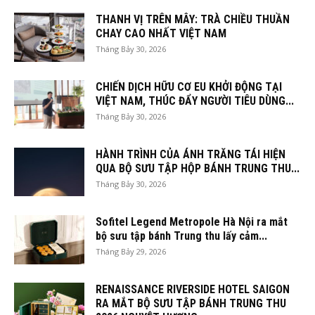
THANH VỊ TRÊN MÂY: TRÀ CHIỀU THUẦN
CHAY CAO NHẤT VIỆT NAM
Tháng Bảy 30, 2026
CHIẾN DỊCH HỮU CƠ EU KHỞI ĐỘNG TẠI
VIỆT NAM, THÚC ĐẨY NGƯỜI TIÊU DÙNG...
Tháng Bảy 30, 2026
HÀNH TRÌNH CỦA ÁNH TRĂNG TÁI HIỆN
QUA BỘ SƯU TẬP HỘP BÁNH TRUNG THU...
Tháng Bảy 30, 2026
Sofitel Legend Metropole Hà Nội ra mắt
bộ sưu tập bánh Trung thu lấy cảm...
Tháng Bảy 29, 2026
RENAISSANCE RIVERSIDE HOTEL SAIGON
RA MẮT BỘ SƯU TẬP BÁNH TRUNG THU