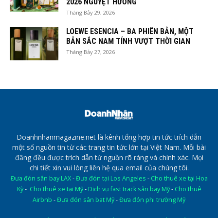
2026 NGUYỆT HƯƠNG
Tháng Bảy 29, 2026
LOEWE ESENCIA – BA PHIÊN BẢN, MỘT
BẢN SẮC NAM TÍNH VƯỢT THỜI GIAN
Tháng Bảy 27, 2026
Doanhnhanmagazine.net là kênh tổng hợp tin tức trích dẫn
một số nguồn tin từ các trang tin tức lớn tại Việt Nam. Mỗi bài
đăng đều được trích dẫn từ nguồn rõ ràng và chính xác. Mọi
chi tiết xin vui lòng liên hệ qua email của chúng tôi.
Đưa đón sân bay LAX
-
Đưa đón tại Los Angeles
-
Cho thuê xe tại Hoa
Kỳ
-
Cho thuê xe tại Mỹ
-
Dịch vụ fast track sân bay Mỹ
-
Cho thuê
Airbnb
-
Đưa đón sân bat Mỹ
-
Đưa đón phi trường Mỹ