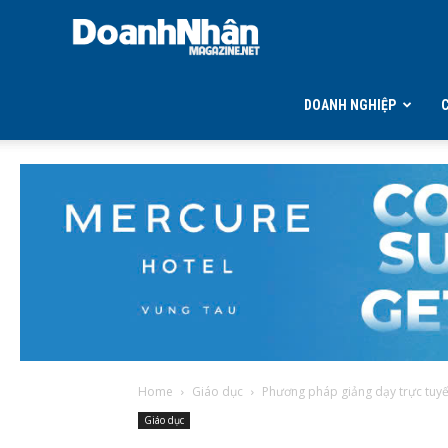
DOANH
NHÂN
DOANH NGHIỆP
MAGAZINE
Home
Giáo dục
Phương pháp giảng dạy trực tuyến
Giáo dục