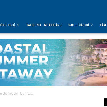
CÔNG NGHỆ
TÀI CHÍNH – NGÂN HÀNG
SAO – GIẢI TRÍ
LÀM 
 cho học sinh lớp 1 của...