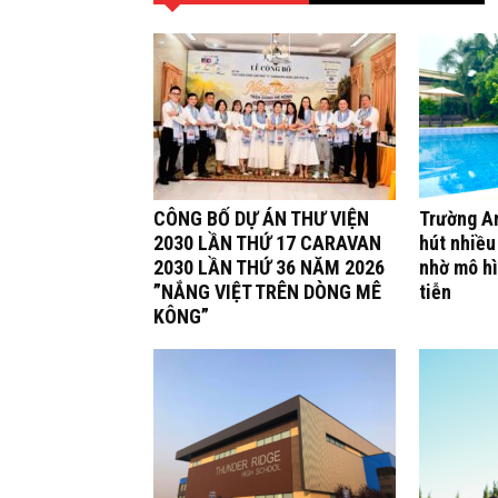
CÔNG BỐ DỰ ÁN THƯ VIỆN
Trường A
2030 LẦN THỨ 17 CARAVAN
hút nhiều
2030 LẦN THỨ 36 NĂM 2026
nhờ mô hì
”NẮNG VIỆT TRÊN DÒNG MÊ
tiễn
KÔNG”