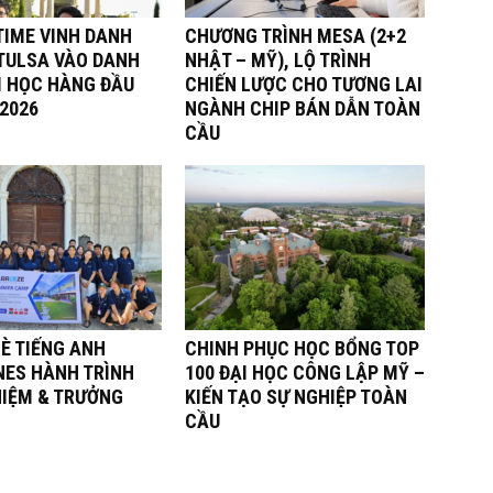
TIME VINH DANH
CHƯƠNG TRÌNH MESA (2+2
 TULSA VÀO DANH
NHẬT – MỸ), LỘ TRÌNH
I HỌC HÀNG ĐẦU
CHIẾN LƯỢC CHO TƯƠNG LAI
 2026
NGÀNH CHIP BÁN DẪN TOÀN
CẦU
È TIẾNG ANH
CHINH PHỤC HỌC BỔNG TOP
NES HÀNH TRÌNH
100 ĐẠI HỌC CÔNG LẬP MỸ –
HIỆM & TRƯỞNG
KIẾN TẠO SỰ NGHIỆP TOÀN
CẦU