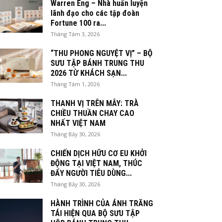
Warren Eng – Nhà huấn luyện
lãnh đạo cho các tập đoàn
Fortune 100 ra...
Tháng Tám 3, 2026
“THU PHONG NGUYỆT VỊ” – BỘ
SƯU TẬP BÁNH TRUNG THU
2026 TỪ KHÁCH SẠN...
Tháng Tám 1, 2026
THANH VỊ TRÊN MÂY: TRÀ
CHIỀU THUẦN CHAY CAO
NHẤT VIỆT NAM
Tháng Bảy 30, 2026
CHIẾN DỊCH HỮU CƠ EU KHỞI
ĐỘNG TẠI VIỆT NAM, THÚC
ĐẨY NGƯỜI TIÊU DÙNG...
Tháng Bảy 30, 2026
HÀNH TRÌNH CỦA ÁNH TRĂNG
TÁI HIỆN QUA BỘ SƯU TẬP