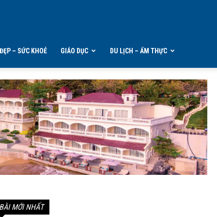
ĐẸP – SỨC KHOẺ
GIÁO DỤC
DU LỊCH – ẨM THỰC
BÀI MỚI NHẤT