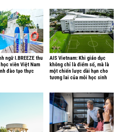
nh ngữ I.BREEZE thu
AIS Vietnam: Khi giáo dục
 học viên Việt Nam
không chỉ là điểm số, mà là
nh đào tạo thực
một chiến lược dài hạn cho
tương lai của mỗi học sinh