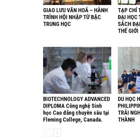
GIAO LƯU VĂN HOÁ – HÀNH
TẠP CHÍ 
TRÌNH HỘI NHẬP TỪ BẬC
ĐẠI HỌC
TRUNG HỌC
SÁCH ĐẠ
THẾ GIỚI
BIOTECHNOLOGY ADVANCED
DU HỌC H
DIPLOMA Công nghệ Sinh
PHILIPPI
học Cao đẳng chuyên sâu tại
TRẢI NG
Fleming College, Canada.
THÀNH