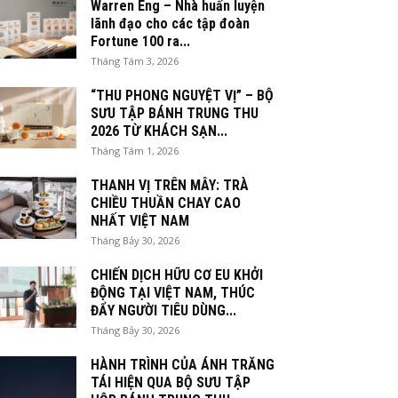
Warren Eng – Nhà huấn luyện
lãnh đạo cho các tập đoàn
Fortune 100 ra...
Tháng Tám 3, 2026
“THU PHONG NGUYỆT VỊ” – BỘ
SƯU TẬP BÁNH TRUNG THU
2026 TỪ KHÁCH SẠN...
Tháng Tám 1, 2026
THANH VỊ TRÊN MÂY: TRÀ
CHIỀU THUẦN CHAY CAO
NHẤT VIỆT NAM
Tháng Bảy 30, 2026
CHIẾN DỊCH HỮU CƠ EU KHỞI
ĐỘNG TẠI VIỆT NAM, THÚC
ĐẨY NGƯỜI TIÊU DÙNG...
Tháng Bảy 30, 2026
HÀNH TRÌNH CỦA ÁNH TRĂNG
TÁI HIỆN QUA BỘ SƯU TẬP