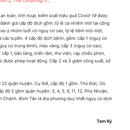
nom 2
,
The Conjuring 3
…
an toàn, linh hoạt, kiểm soát hiệu quả Covid-19
được
đánh giá cấp độ dịch gồm: tỷ lệ ca nhiễm mới tại cộng
lưu ý nhóm tuổi có nguy cơ cao, tỷ lệ tiêm mũi một,
ủa các tuyến. 4 cấp độ dịch bệnh, gồm: cấp 1 (nguy cơ
guy cơ trung bình), màu vàng; cấp 3 (nguy cơ cao),
cấp 1, bảo tàng, triển lãm, thư viện, rạp chiếu phim,
ao được phép hoạt động. Cấp 2 và 3 giảm công suất, số
 22 quận huyện. Cụ thể, cấp độ 1 gồm: Thủ Đức, Gò
Cấp độ 2 gồm quận huyện: 3, 4, 5, 6, 11, 12, Phú Nhuận,
h Chánh. Bình Tân là địa phương duy nhất nguy cơ dịch
Tam Kỳ