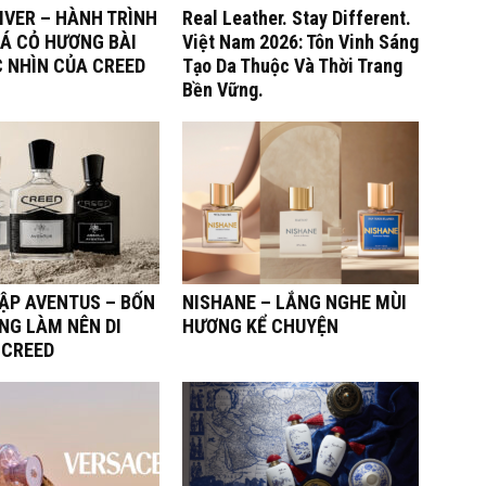
IVER – HÀNH TRÌNH
Real Leather. Stay Different.
Á CỎ HƯƠNG BÀI
Việt Nam 2026: Tôn Vinh Sáng
C NHÌN CỦA CREED
Tạo Da Thuộc Và Thời Trang
Bền Vững.
TẬP AVENTUS – BỐN
NISHANE – LẮNG NGHE MÙI
NG LÀM NÊN DI
HƯƠNG KỂ CHUYỆN
 CREED