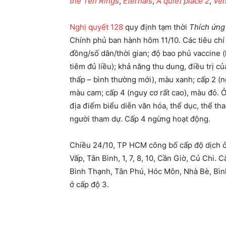
the Ten Rings
,
Eternals
,
A quiet place 2
,
Ve
Nghị quyết 128
quy định tạm thời
Thích ứng 
Chính phủ ban hành hôm 11/10. Các tiêu chí 
đồng/số dân/thời gian; độ bao phủ vaccine (
tiêm đủ liều); khả năng thu dung, điều trị c
thấp – bình thường mới), màu xanh; cấp 2 (n
màu cam; cấp 4 (nguy cơ rất cao), màu đỏ. Ở 
địa điểm biểu diễn văn hóa, thể dục, thể th
người tham dự. Cấp 4 ngừng hoạt động.
Chiều 24/10, TP HCM công bố cấp độ dịch ở
Vấp, Tân Bình, 1, 7, 8, 10, Cần Giờ, Củ Chi. 
Bình Thạnh, Tân Phú, Hóc Môn, Nhà Bè, Bìn
ở cấp độ 3.