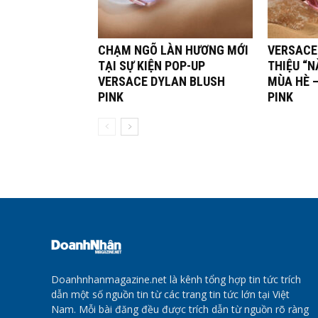
CHẠM NGÕ LÀN HƯƠNG MỚI
VERSACE
TẠI SỰ KIỆN POP-UP
THIỆU “N
VERSACE DYLAN BLUSH
MÙA HÈ 
PINK
PINK
Doanhnhanmagazine.net là kênh tổng hợp tin tức trích
dẫn một số nguồn tin từ các trang tin tức lớn tại Việt
Nam. Mỗi bài đăng đều được trích dẫn từ nguồn rõ ràng