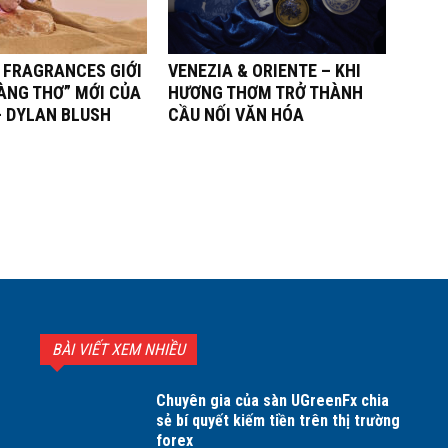
 FRAGRANCES GIỚI
VENEZIA & ORIENTE – KHI
ÀNG THƠ” MỚI CỦA
HƯƠNG THƠM TRỞ THÀNH
– DYLAN BLUSH
CẦU NỐI VĂN HÓA
BÀI VIẾT XEM NHIỀU
Chuyên gia của sàn UGreenFx chia
sẻ bí quyết kiếm tiền trên thị trường
forex