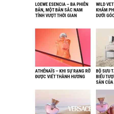
LOEWE ESENCIA – BA PHIÊN
WILD VET
BẢN, MỘT BẢN SẮC NAM
KHÁM PH
TÍNH VƯỢT THỜI GIAN
DƯỚI GÓ
ATHÉNAÏS – KHI SỰ RẠNG RỠ
BỘ SƯU 
ĐƯỢC VIẾT THÀNH HƯƠNG
BIỂU TƯỢ
SẢN CỦA