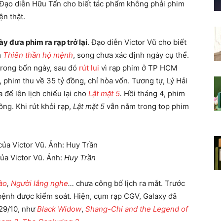
 Đạo diễn Hữu Tấn cho biết tác phẩm không phải phim
ện thật.
 đưa phim ra rạp trở lại
. Đạo diễn Victor Vũ cho biết
m
Thiên thần hộ mệnh
, song chưa xác định ngày cụ thể.
trong bốn ngày, sau đó
rút lui
vì rạp phim ở TP HCM
 phim thu về 35 tỷ đồng, chỉ hòa vốn. Tương tự, Lý Hải
để lên lịch chiếu lại cho
Lật mặt 5
.
Hồi tháng 4, phim
ng. Khi rút khỏi rạp,
Lật mặt 5
vẫn nằm trong top phim
ủa Victor Vũ. Ảnh:
Huy Trần
ào
,
Người lắng nghe
…
chưa công bố lịch ra mắt. Trước
h bệnh được kiểm soát. Hiện, cụm rạp CGV, Galaxy đã
 29/10, như
Black Widow
,
Shang-Chi and the Legend of