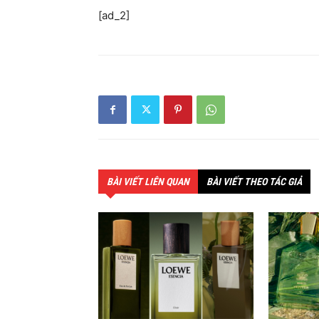
[ad_2]
BÀI VIẾT LIÊN QUAN
BÀI VIẾT THEO TÁC GIẢ