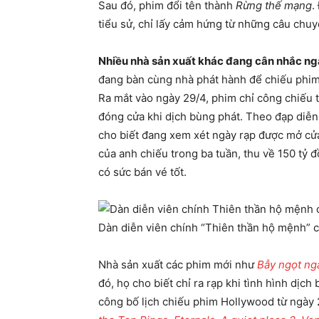
Sau đó, phim đổi tên thành
Rừng thế mạng
.
tiểu sử, chỉ lấy cảm hứng từ những câu chuy
Nhiều nhà sản xuất khác đang cân nhắc ngày
đang bàn cùng nhà phát hành để chiếu phi
Ra mắt vào ngày 29/4, phim chỉ công chiếu 
đóng cửa khi dịch bùng phát. Theo đạp diễn,
cho biết đang xem xét ngày rạp được mở cửa 
của anh chiếu trong ba tuần, thu về 150 tỷ đồ
có sức bán vé tốt.
Dàn diễn viên chính “Thiên thần hộ mệnh” c
Nhà sản xuất các phim mới như
Bẫy ngọt ng
đó, họ cho biết chỉ ra rạp khi tình hình dịc
công bố lịch chiếu phim Hollywood từ ngày