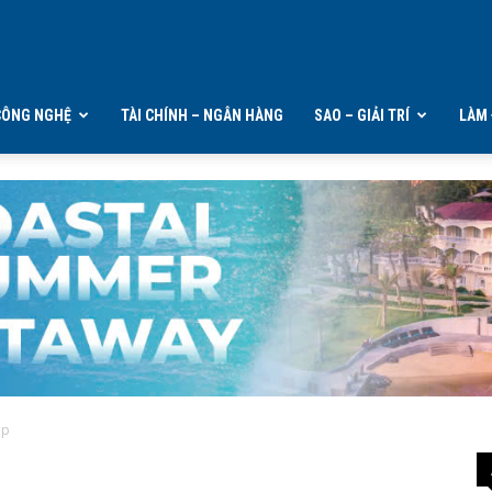
CÔNG NGHỆ
TÀI CHÍNH – NGÂN HÀNG
SAO – GIẢI TRÍ
LÀM 
ạp