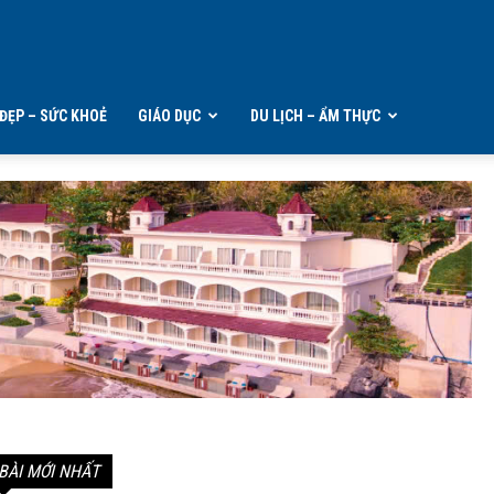
ĐẸP – SỨC KHOẺ
GIÁO DỤC
DU LỊCH – ẨM THỰC
BÀI MỚI NHẤT