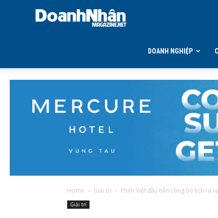
DOANH
NHÂN
DOANH NGHIỆP
MAGAZINE
Home
Giải trí
Phim Việt đầu tiên công bố lịch ra r
Giải trí