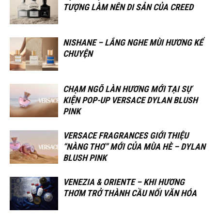
TƯỢNG LÀM NÊN DI SẢN CỦA CREED
NISHANE – LẮNG NGHE MÙI HƯƠNG KỂ
CHUYỆN
CHẠM NGÕ LÀN HƯƠNG MỚI TẠI SỰ
KIỆN POP-UP VERSACE DYLAN BLUSH
PINK
VERSACE FRAGRANCES GIỚI THIỆU
“NÀNG THƠ” MỚI CỦA MÙA HÈ – DYLAN
BLUSH PINK
VENEZIA & ORIENTE – KHI HƯƠNG
THƠM TRỞ THÀNH CẦU NỐI VĂN HÓA