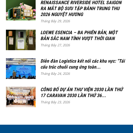
RENAISSANCE RIVERSIDE HOTEL SAIGON
RA MẮT BỘ SƯU TẬP BÁNH TRUNG THU
2026 NGUYỆT HƯƠNG
Tháng Bảy 29, 2026
LOEWE ESENCIA – BA PHIÊN BẢN, MỘT
BẢN SẮC NAM TÍNH VƯỢT THỜI GIAN
Tháng Bảy 27, 2026
Diễn đàn Logistics kết nối các khu vực: “Tái
cấu trúc chuỗi cung ứng toàn...
Tháng Bảy 24, 2026
CÔNG BỐ DỰ ÁN THƯ VIỆN 2030 LẦN THỨ
17 CARAVAN 2030 LẦN THỨ 36...
Tháng Bảy 23, 2026