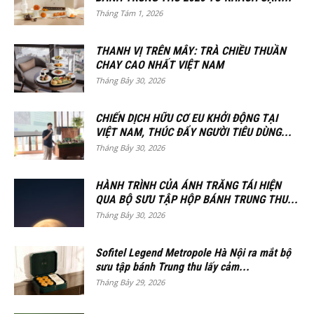
Tháng Tám 1, 2026
THANH VỊ TRÊN MÂY: TRÀ CHIỀU THUẦN
CHAY CAO NHẤT VIỆT NAM
Tháng Bảy 30, 2026
CHIẾN DỊCH HỮU CƠ EU KHỞI ĐỘNG TẠI
VIỆT NAM, THÚC ĐẨY NGƯỜI TIÊU DÙNG...
Tháng Bảy 30, 2026
HÀNH TRÌNH CỦA ÁNH TRĂNG TÁI HIỆN
QUA BỘ SƯU TẬP HỘP BÁNH TRUNG THU...
Tháng Bảy 30, 2026
Sofitel Legend Metropole Hà Nội ra mắt bộ
sưu tập bánh Trung thu lấy cảm...
Tháng Bảy 29, 2026