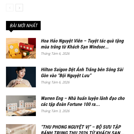
BÀI MỚI NHẤT
Hoa Hảo Nguyệt Viên – Tuyệt tác quà tặng
mùa trăng từ Khách Sạn Windsor...
Tháng Tám 6, 2026
Hilton Saigon Dệt Ánh Trăng bên Sông Sài
Gòn vào “Bội Nguyệt Lưu”
Tháng Tám 6, 2026
Warren Eng – Nhà huấn luyện lãnh đạo cho
các tập đoàn Fortune 100 ra...
Tháng Tám 3, 2026
“THU PHONG NGUYỆT VỊ” – BỘ SƯU TẬP
BÁNH TRUNG THU 2026 TỪ KHÁCH SẠN...