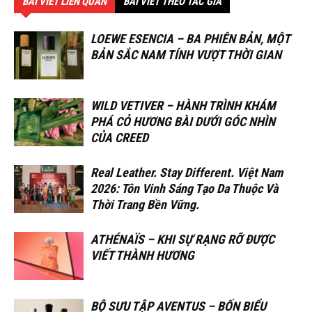
BÀI VIẾT LIÊN QUAN
BÀI VIẾT THEO TÁC GIẢ
LOEWE ESENCIA – BA PHIÊN BẢN, MỘT
BẢN SẮC NAM TÍNH VƯỢT THỜI GIAN
WILD VETIVER – HÀNH TRÌNH KHÁM
PHÁ CỎ HƯƠNG BÀI DƯỚI GÓC NHÌN
CỦA CREED
Real Leather. Stay Different. Việt Nam
2026: Tôn Vinh Sáng Tạo Da Thuộc Và
Thời Trang Bền Vững.
ATHÉNAÏS – KHI SỰ RẠNG RỠ ĐƯỢC
VIẾT THÀNH HƯƠNG
BỘ SƯU TẬP AVENTUS – BỐN BIỂU