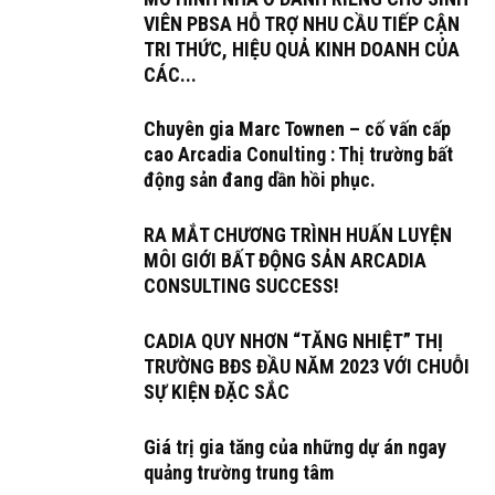
VIÊN PBSA HỖ TRỢ NHU CẦU TIẾP CẬN
TRI THỨC, HIỆU QUẢ KINH DOANH CỦA
CÁC...
Chuyên gia Marc Townen – cố vấn cấp
cao Arcadia Conulting : Thị trường bất
động sản đang dần hồi phục.
RA MẮT CHƯƠNG TRÌNH HUẤN LUYỆN
MÔI GIỚI BẤT ĐỘNG SẢN ARCADIA
CONSULTING SUCCESS!
CADIA QUY NHƠN “TĂNG NHIỆT” THỊ
TRƯỜNG BĐS ĐẦU NĂM 2023 VỚI CHUỖI
SỰ KIỆN ĐẶC SẮC
Giá trị gia tăng của những dự án ngay
quảng trường trung tâm