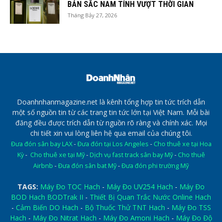
BẢN SẮC NAM TÍNH VƯỢT THỜI GIAN
Tháng Bảy 27, 2026
Doanhnhanmagazine.net là kênh tổng hợp tin tức trích dẫn
một số nguồn tin từ các trang tin tức lớn tại Việt Nam. Mỗi bài
đăng đều được trích dẫn từ nguồn rõ ràng và chính xác. Mọi
chi tiết xin vui lòng liên hệ qua email của chúng tôi.
Đưa đón sân bay LAX
-
Đưa đón tại Los Angeles
-
Cho thuê xe tại Hoa
Kỳ
-
Cho thuê xe tại Mỹ
-
Dịch vụ fast track sân bay Mỹ
-
Cho thuê
Airbnb
-
Đưa đón sân bat Mỹ
-
Đưa đón phi trường Mỹ
TAGS:
Máy Đo TOC Hach
-
Máy Đo UV254 Hach
-
Máy Đo
BOD Hach BODTrak II
-
Thiết Bị Quan Trắc Nước Online Hach
-
Cảm Biến DO Hach
-
Bộ Thuốc Thử TNT Hach
-
Máy Đo TSS
Hach
-
Máy Đo Nitrat Hach
-
Máy Đo Amoni Hach
-
Máy Đo Độ