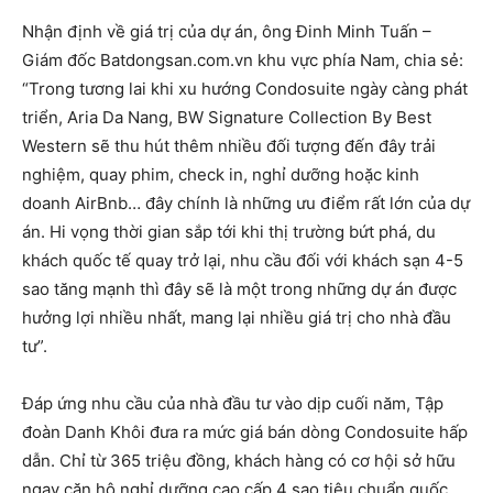
Nhận định về giá trị của dự án, ông Đinh Minh Tuấn –
Giám đốc Batdongsan.com.vn khu vực phía Nam, chia sẻ:
“Trong tương lai khi xu hướng Condosuite ngày càng phát
triển, Aria Da Nang, BW Signature Collection By Best
Western sẽ thu hút thêm nhiều đối tượng đến đây trải
nghiệm, quay phim, check in, nghỉ dưỡng hoặc kinh
doanh AirBnb… đây chính là những ưu điểm rất lớn của dự
án. Hi vọng thời gian sắp tới khi thị trường bứt phá, du
khách quốc tế quay trở lại, nhu cầu đối với khách sạn 4-5
sao tăng mạnh thì đây sẽ là một trong những dự án được
hưởng lợi nhiều nhất, mang lại nhiều giá trị cho nhà đầu
tư”.
Đáp ứng nhu cầu của nhà đầu tư vào dịp cuối năm, Tập
đoàn Danh Khôi đưa ra mức giá bán dòng Condosuite hấp
dẫn. Chỉ từ 365 triệu đồng, khách hàng có cơ hội sở hữu
ngay căn hộ nghỉ dưỡng cao cấp 4 sao tiêu chuẩn quốc