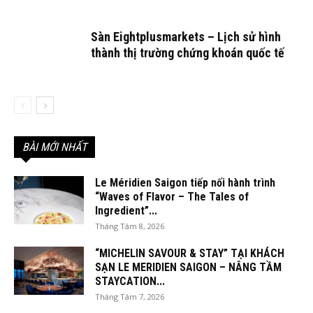
Sàn Eightplusmarkets – Lịch sử hình
thành thị trường chứng khoán quốc tế
BÀI MỚI NHẤT
Le Méridien Saigon tiếp nối hành trình
“Waves of Flavor – The Tales of
Ingredient”...
Tháng Tám 8, 2026
“MICHELIN SAVOUR & STAY” TẠI KHÁCH
SẠN LE MERIDIEN SAIGON – NÂNG TẦM
STAYCATION...
Tháng Tám 7, 2026