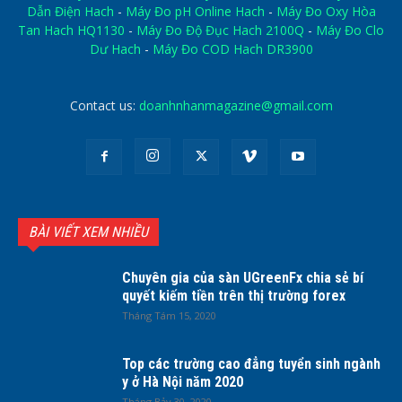
Dẫn Điện Hach
-
Máy Đo pH Online Hach
-
Máy Đo Oxy Hòa
Tan Hach HQ1130
-
Máy Đo Độ Đục Hach 2100Q
-
Máy Đo Clo
Dư Hach
-
Máy Đo COD Hach DR3900
Contact us:
doanhnhanmagazine@gmail.com
BÀI VIẾT XEM NHIỀU
Chuyên gia của sàn UGreenFx chia sẻ bí
quyết kiếm tiền trên thị trường forex
Tháng Tám 15, 2020
Top các trường cao đẳng tuyển sinh ngành
y ở Hà Nội năm 2020
Tháng Bảy 30, 2020