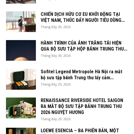
CHIẾN DỊCH HỮU CƠ EU KHỞI ĐỘNG TẠI
VIỆT NAM, THÚC ĐẨY NGƯỜI TIÊU DÙNG...
Tháng Bảy 30, 2026
HÀNH TRÌNH CỦA ÁNH TRĂNG TÁI HIỆN
QUA BỘ SƯU TẬP HỘP BÁNH TRUNG THU...
Tháng Bảy 30, 2026
Sofitel Legend Metropole Hà Nội ra mắt
bộ sưu tập bánh Trung thu lấy cảm...
Tháng Bảy 29, 2026
RENAISSANCE RIVERSIDE HOTEL SAIGON
RA MẮT BỘ SƯU TẬP BÁNH TRUNG THU
2026 NGUYỆT HƯƠNG
Tháng Bảy 29, 2026
LOEWE ESENCIA – BA PHIÊN BẢN, MỘT