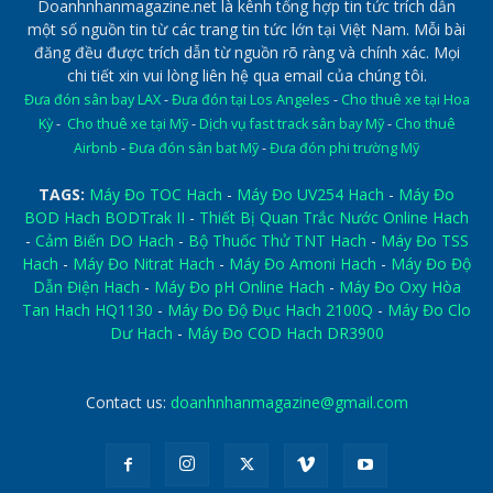
Doanhnhanmagazine.net là kênh tổng hợp tin tức trích dẫn
một số nguồn tin từ các trang tin tức lớn tại Việt Nam. Mỗi bài
đăng đều được trích dẫn từ nguồn rõ ràng và chính xác. Mọi
chi tiết xin vui lòng liên hệ qua email của chúng tôi.
Đưa đón sân bay LAX
-
Đưa đón tại Los Angeles
-
Cho thuê xe tại Hoa
Kỳ
-
Cho thuê xe tại Mỹ
-
Dịch vụ fast track sân bay Mỹ
-
Cho thuê
Airbnb
-
Đưa đón sân bat Mỹ
-
Đưa đón phi trường Mỹ
TAGS:
Máy Đo TOC Hach
-
Máy Đo UV254 Hach
-
Máy Đo
BOD Hach BODTrak II
-
Thiết Bị Quan Trắc Nước Online Hach
-
Cảm Biến DO Hach
-
Bộ Thuốc Thử TNT Hach
-
Máy Đo TSS
Hach
-
Máy Đo Nitrat Hach
-
Máy Đo Amoni Hach
-
Máy Đo Độ
Dẫn Điện Hach
-
Máy Đo pH Online Hach
-
Máy Đo Oxy Hòa
Tan Hach HQ1130
-
Máy Đo Độ Đục Hach 2100Q
-
Máy Đo Clo
Dư Hach
-
Máy Đo COD Hach DR3900
Contact us:
doanhnhanmagazine@gmail.com