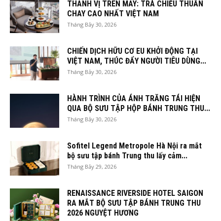
THANH VỊ TRÊN MÂY: TRÀ CHIỀU THUẦN
CHAY CAO NHẤT VIỆT NAM
Tháng Bảy 30, 2026
CHIẾN DỊCH HỮU CƠ EU KHỞI ĐỘNG TẠI
VIỆT NAM, THÚC ĐẨY NGƯỜI TIÊU DÙNG...
Tháng Bảy 30, 2026
HÀNH TRÌNH CỦA ÁNH TRĂNG TÁI HIỆN
QUA BỘ SƯU TẬP HỘP BÁNH TRUNG THU...
Tháng Bảy 30, 2026
Sofitel Legend Metropole Hà Nội ra mắt
bộ sưu tập bánh Trung thu lấy cảm...
Tháng Bảy 29, 2026
RENAISSANCE RIVERSIDE HOTEL SAIGON
RA MẮT BỘ SƯU TẬP BÁNH TRUNG THU
2026 NGUYỆT HƯƠNG