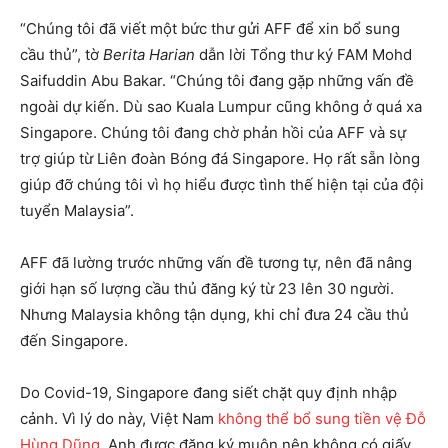
“Chúng tôi đã viết một bức thư gửi AFF để xin bổ sung
cầu thủ”, tờ
Berita Harian
dẫn lời Tổng thư ký FAM Mohd
Saifuddin Abu Bakar. “Chúng tôi đang gặp những vấn đề
ngoài dự kiến. Dù sao Kuala Lumpur cũng không ở quá xa
Singapore. Chúng tôi đang chờ phản hồi của AFF và sự
trợ giúp từ Liên đoàn Bóng đá Singapore. Họ rất sẵn lòng
giúp đỡ chúng tôi vì họ hiểu được tình thế hiện tại của đội
tuyển Malaysia”.
AFF đã lường trước những vấn đề tương tự, nên đã nâng
giới hạn số lượng cầu thủ đăng ký từ 23 lên 30 người.
Nhưng Malaysia không tận dụng, khi chỉ đưa 24 cầu thủ
đến Singapore.
Do Covid-19, Singapore đang siết chặt quy định nhập
cảnh. Vì lý do này, Việt Nam
không thể bổ sung tiền vệ Đỗ
Hùng Dũng
. Anh được đăng ký muộn nên không có giấy