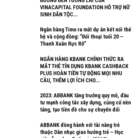
ĐƯỜNG ĐẾN TƯƠNG LAI CỦA
VINACAPITAL FOUNDATION HỖ TRỢ NỮ
SINH DÂN TỘC...
Ngân hàng Timo ra mắt dự án kết nối thế
hệ và cộng đồng: “Đối thoại tuổi 20 –
Thanh Xuân Rực Rỡ”
NGÂN HÀNG KBANK CHÍNH THỨC RA
MẮT THẺ TÍN DỤNG KBANK CASHBACK
PLUS HOÀN TIỀN TỰ ĐỘNG MỌI NHU
CẦU, THÊM LỢI ÍCH CHO...
2023: ABBANK tăng trưởng quy mô, đầu
tư mạnh công tác xây dựng, củng cố nền
tảng, tạo tiền đề cho sự chuyển đổi
ABBANK đồng hành với tài năng trẻ
thuộc Dàn nhạc giao hưởng trẻ – Học