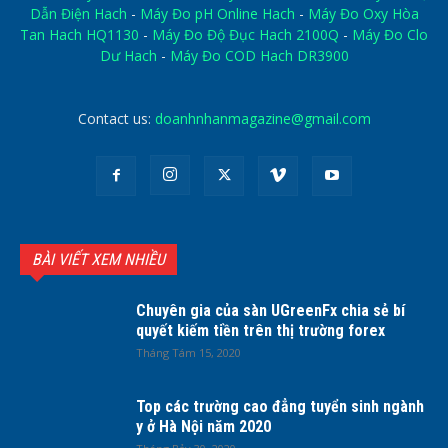
Dẫn Điện Hach
-
Máy Đo pH Online Hach
-
Máy Đo Oxy Hòa
Tan Hach HQ1130
-
Máy Đo Độ Đục Hach 2100Q
-
Máy Đo Clo
Dư Hach
-
Máy Đo COD Hach DR3900
Contact us:
doanhnhanmagazine@gmail.com
BÀI VIẾT XEM NHIỀU
Chuyên gia của sàn UGreenFx chia sẻ bí
quyết kiếm tiền trên thị trường forex
Tháng Tám 15, 2020
Top các trường cao đẳng tuyển sinh ngành
y ở Hà Nội năm 2020