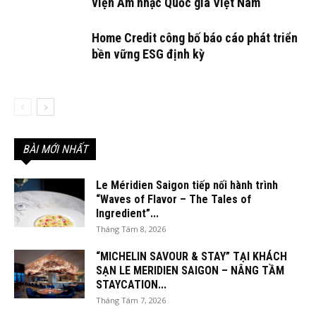
viện Âm nhạc Quốc gia Việt Nam
Home Credit công bố báo cáo phát triển
bền vững ESG định kỳ
BÀI MỚI NHẤT
Le Méridien Saigon tiếp nối hành trình
“Waves of Flavor – The Tales of
Ingredient”...
Tháng Tám 8, 2026
“MICHELIN SAVOUR & STAY” TẠI KHÁCH
SẠN LE MERIDIEN SAIGON – NÂNG TẦM
STAYCATION...
Tháng Tám 7, 2026