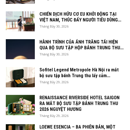
CHIẾN DỊCH HỮU CƠ EU KHỞI ĐỘNG TẠI
VIỆT NAM, THÚC ĐẨY NGƯỜI TIÊU DÙNG...
Tháng Bảy 30, 2026
HÀNH TRÌNH CỦA ÁNH TRĂNG TÁI HIỆN
QUA BỘ SƯU TẬP HỘP BÁNH TRUNG THU...
Tháng Bảy 30, 2026
Sofitel Legend Metropole Hà Nội ra mắt
bộ sưu tập bánh Trung thu lấy cảm...
Tháng Bảy 29, 2026
RENAISSANCE RIVERSIDE HOTEL SAIGON
RA MẮT BỘ SƯU TẬP BÁNH TRUNG THU
2026 NGUYỆT HƯƠNG
Tháng Bảy 29, 2026
LOEWE ESENCIA – BA PHIÊN BẢN, MỘT