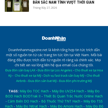
BẢN SẮC NAM TÍNH VƯỢT THỜI GIAN
Tháng Bảy 27, 2026
Doanhnhanmagazine.net là kênh tổng hợp tin tức trích dẫn
một số nguồn tin từ các trang tin tức lớn tại Việt Nam. Mỗi bài
đăng đều được trích dẫn từ nguồn rõ ràng và chính xác. Mọi
chi tiết xin vui lòng liên hệ qua email của chúng tôi.
Đưa đón sân bay LAX
-
Đưa đón tại Los Angeles
-
Cho thuê xe tại Hoa
Kỳ
-
Cho thuê xe tại Mỹ
-
Dịch vụ fast track sân bay Mỹ
-
Cho thuê
Airbnb
-
Đưa đón sân bat Mỹ
-
Đưa đón phi trường Mỹ
TAGS:
Máy Đo TOC Hach
-
Máy Đo UV254 Hach
-
Máy Đo
BOD Hach BODTrak II
-
Thiết Bị Quan Trắc Nước Online Hach
-
Cảm Biến DO Hach
-
Bộ Thuốc Thử TNT Hach
-
Máy Đo TSS
Hach
-
Máy Đo Nitrat Hach
-
Máy Đo Amoni Hach
-
Máy Đo Độ