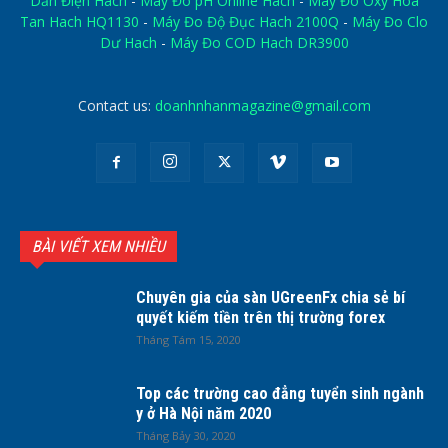
Dẫn Điện Hach
-
Máy Đo pH Online Hach
-
Máy Đo Oxy Hòa
Tan Hach HQ1130
-
Máy Đo Độ Đục Hach 2100Q
-
Máy Đo Clo
Dư Hach
-
Máy Đo COD Hach DR3900
Contact us:
doanhnhanmagazine@gmail.com
BÀI VIẾT XEM NHIỀU
Chuyên gia của sàn UGreenFx chia sẻ bí
quyết kiếm tiền trên thị trường forex
Tháng Tám 15, 2020
Top các trường cao đẳng tuyển sinh ngành
y ở Hà Nội năm 2020
Tháng Bảy 30, 2020