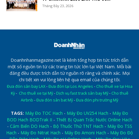
Tháng Bảy 23, 2026
Doanhnhanmagazine.net là kênh tổng hợp tin tức trích dẫn
một số nguồn tin từ các trang tin tức lớn tại Việt Nam. Mỗi bài
đăng đều được trích dẫn từ nguồn rõ ràng và chính xác. Mọi
chi tiết xin vui lòng liên hệ qua email của chúng tôi.
Đưa đón sân bay LAX
-
Đưa đón tại Los Angeles
-
Cho thuê xe tại Hoa
Kỳ
-
Cho thuê xe tại Mỹ
-
Dịch vụ fast track sân bay Mỹ
-
Cho thuê
Airbnb
-
Đưa đón sân bat Mỹ
-
Đưa đón phi trường Mỹ
TAGS:
Máy Đo TOC Hach
-
Máy Đo UV254 Hach
-
Máy Đo
BOD Hach BODTrak II
-
Thiết Bị Quan Trắc Nước Online Hach
-
Cảm Biến DO Hach
-
Bộ Thuốc Thử TNT Hach
-
Máy Đo TSS
Hach
-
Máy Đo Nitrat Hach
-
Máy Đo Amoni Hach
-
Máy Đo Độ