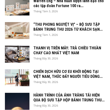
Warren Eng – Nhà huấn luyện lãnh đạo cho
các tập đoàn Fortune 100 ra...
Tháng Tám 3, 2026
“THU PHONG NGUYỆT VỊ” – BỘ SƯU TẬP
BÁNH TRUNG THU 2026 TỪ KHÁCH SẠN...
Tháng Tám 1, 2026
THANH VỊ TRÊN MÂY: TRÀ CHIỀU THUẦN
CHAY CAO NHẤT VIỆT NAM
Tháng Bảy 30, 2026
CHIẾN DỊCH HỮU CƠ EU KHỞI ĐỘNG TẠI
VIỆT NAM, THÚC ĐẨY NGƯỜI TIÊU DÙNG...
Tháng Bảy 30, 2026
HÀNH TRÌNH CỦA ÁNH TRĂNG TÁI HIỆN
QUA BỘ SƯU TẬP HỘP BÁNH TRUNG THU...
Tháng Bảy 30, 2026