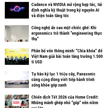
Cadence và NVIDIA mở rộng hợp tác, tái
định nghĩa kỹ thuật trong kỷ nguyên AI
và điện toán tăng tốc
Công nghệ ẩn sau một chiếc ghế: Khi
ergonomics trở thành “engineering thực
thụ”
Phân bổ vốn thông minh: “Chìa khóa” để
Việt Nam giải bài toán tăng trưởng 1.500
tỉ USD
Tự hào kỷ lục 1 triệu cây, Panasonic
cùng cộng đồng viết tiếp hành trình
sống khỏe góp xanh
Chiến dịch Tết 2026 của Home Credit:
Những mảnh ghép nhỏ “góp” nên niềm