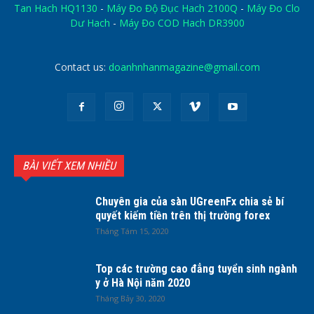
Tan Hach HQ1130
-
Máy Đo Độ Đục Hach 2100Q
-
Máy Đo Clo
Dư Hach
-
Máy Đo COD Hach DR3900
Contact us:
doanhnhanmagazine@gmail.com
BÀI VIẾT XEM NHIỀU
Chuyên gia của sàn UGreenFx chia sẻ bí
quyết kiếm tiền trên thị trường forex
Tháng Tám 15, 2020
Top các trường cao đẳng tuyển sinh ngành
y ở Hà Nội năm 2020
Tháng Bảy 30, 2020