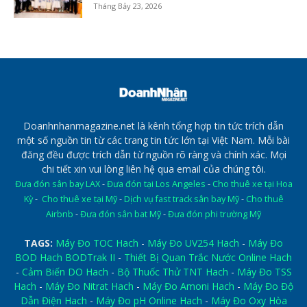
Tháng Bảy 23, 2026
Doanhnhanmagazine.net là kênh tổng hợp tin tức trích dẫn
một số nguồn tin từ các trang tin tức lớn tại Việt Nam. Mỗi bài
đăng đều được trích dẫn từ nguồn rõ ràng và chính xác. Mọi
chi tiết xin vui lòng liên hệ qua email của chúng tôi.
Đưa đón sân bay LAX
-
Đưa đón tại Los Angeles
-
Cho thuê xe tại Hoa
Kỳ
-
Cho thuê xe tại Mỹ
-
Dịch vụ fast track sân bay Mỹ
-
Cho thuê
Airbnb
-
Đưa đón sân bat Mỹ
-
Đưa đón phi trường Mỹ
TAGS:
Máy Đo TOC Hach
-
Máy Đo UV254 Hach
-
Máy Đo
BOD Hach BODTrak II
-
Thiết Bị Quan Trắc Nước Online Hach
-
Cảm Biến DO Hach
-
Bộ Thuốc Thử TNT Hach
-
Máy Đo TSS
Hach
-
Máy Đo Nitrat Hach
-
Máy Đo Amoni Hach
-
Máy Đo Độ
Dẫn Điện Hach
-
Máy Đo pH Online Hach
-
Máy Đo Oxy Hòa