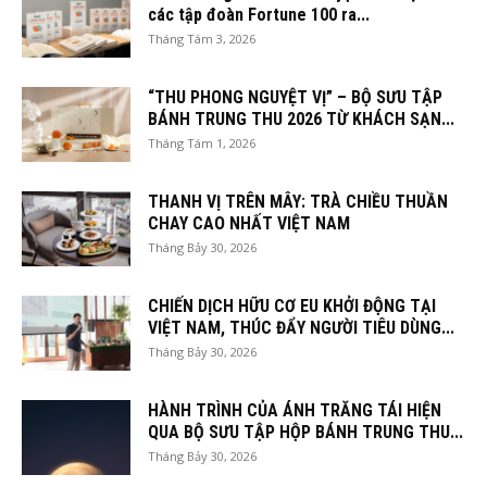
các tập đoàn Fortune 100 ra...
Tháng Tám 3, 2026
“THU PHONG NGUYỆT VỊ” – BỘ SƯU TẬP
BÁNH TRUNG THU 2026 TỪ KHÁCH SẠN...
Tháng Tám 1, 2026
THANH VỊ TRÊN MÂY: TRÀ CHIỀU THUẦN
CHAY CAO NHẤT VIỆT NAM
Tháng Bảy 30, 2026
CHIẾN DỊCH HỮU CƠ EU KHỞI ĐỘNG TẠI
VIỆT NAM, THÚC ĐẨY NGƯỜI TIÊU DÙNG...
Tháng Bảy 30, 2026
HÀNH TRÌNH CỦA ÁNH TRĂNG TÁI HIỆN
QUA BỘ SƯU TẬP HỘP BÁNH TRUNG THU...
Tháng Bảy 30, 2026