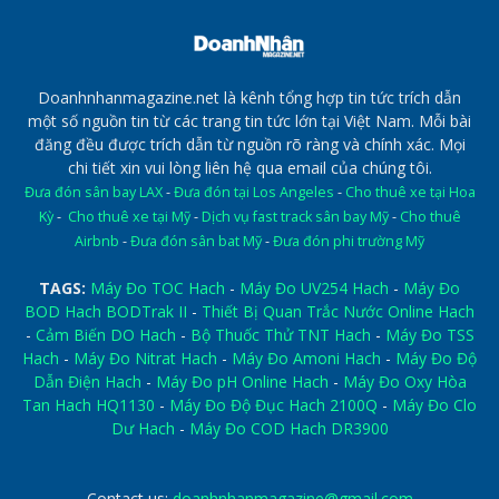
Doanhnhanmagazine.net là kênh tổng hợp tin tức trích dẫn
một số nguồn tin từ các trang tin tức lớn tại Việt Nam. Mỗi bài
đăng đều được trích dẫn từ nguồn rõ ràng và chính xác. Mọi
chi tiết xin vui lòng liên hệ qua email của chúng tôi.
Đưa đón sân bay LAX
-
Đưa đón tại Los Angeles
-
Cho thuê xe tại Hoa
Kỳ
-
Cho thuê xe tại Mỹ
-
Dịch vụ fast track sân bay Mỹ
-
Cho thuê
Airbnb
-
Đưa đón sân bat Mỹ
-
Đưa đón phi trường Mỹ
TAGS:
Máy Đo TOC Hach
-
Máy Đo UV254 Hach
-
Máy Đo
BOD Hach BODTrak II
-
Thiết Bị Quan Trắc Nước Online Hach
-
Cảm Biến DO Hach
-
Bộ Thuốc Thử TNT Hach
-
Máy Đo TSS
Hach
-
Máy Đo Nitrat Hach
-
Máy Đo Amoni Hach
-
Máy Đo Độ
Dẫn Điện Hach
-
Máy Đo pH Online Hach
-
Máy Đo Oxy Hòa
Tan Hach HQ1130
-
Máy Đo Độ Đục Hach 2100Q
-
Máy Đo Clo
Dư Hach
-
Máy Đo COD Hach DR3900
Contact us:
doanhnhanmagazine@gmail.com