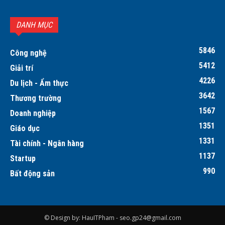
DANH MỤC
5846
Công nghệ
5412
Giải trí
4226
Du lịch - Ẩm thực
3642
Thương trường
1567
Doanh nghiệp
1351
Giáo dục
1331
Tài chính - Ngân hàng
1137
Startup
990
Bất động sản
© Design by: HauITPham -
seo.gp24@gmail.com