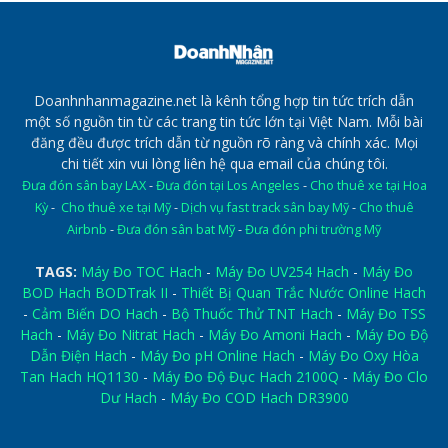
Doanhnhanmagazine.net là kênh tổng hợp tin tức trích dẫn
một số nguồn tin từ các trang tin tức lớn tại Việt Nam. Mỗi bài
đăng đều được trích dẫn từ nguồn rõ ràng và chính xác. Mọi
chi tiết xin vui lòng liên hệ qua email của chúng tôi.
Đưa đón sân bay LAX
-
Đưa đón tại Los Angeles
-
Cho thuê xe tại Hoa
Kỳ
-
Cho thuê xe tại Mỹ
-
Dịch vụ fast track sân bay Mỹ
-
Cho thuê
Airbnb
-
Đưa đón sân bat Mỹ
-
Đưa đón phi trường Mỹ
TAGS:
Máy Đo TOC Hach
-
Máy Đo UV254 Hach
-
Máy Đo
BOD Hach BODTrak II
-
Thiết Bị Quan Trắc Nước Online Hach
-
Cảm Biến DO Hach
-
Bộ Thuốc Thử TNT Hach
-
Máy Đo TSS
Hach
-
Máy Đo Nitrat Hach
-
Máy Đo Amoni Hach
-
Máy Đo Độ
Dẫn Điện Hach
-
Máy Đo pH Online Hach
-
Máy Đo Oxy Hòa
Tan Hach HQ1130
-
Máy Đo Độ Đục Hach 2100Q
-
Máy Đo Clo
Dư Hach
-
Máy Đo COD Hach DR3900