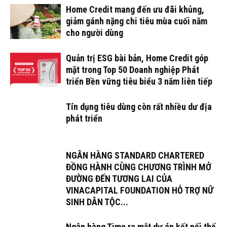
Home Credit mang đến ưu đãi khủng,
giảm gánh nặng chi tiêu mùa cuối năm
cho người dùng
Quản trị ESG bài bản, Home Credit góp
mặt trong Top 50 Doanh nghiệp Phát
triển Bền vững tiêu biểu 3 năm liên tiếp
Tín dụng tiêu dùng còn rất nhiều dư địa
phát triển
NGÂN HÀNG STANDARD CHARTERED
ĐỒNG HÀNH CÙNG CHƯƠNG TRÌNH MỞ
ĐƯỜNG ĐẾN TƯƠNG LAI CỦA
VINACAPITAL FOUNDATION HỖ TRỢ NỮ
SINH DÂN TỘC...
Ngân hàng Timo ra mắt dự án kết nối thế