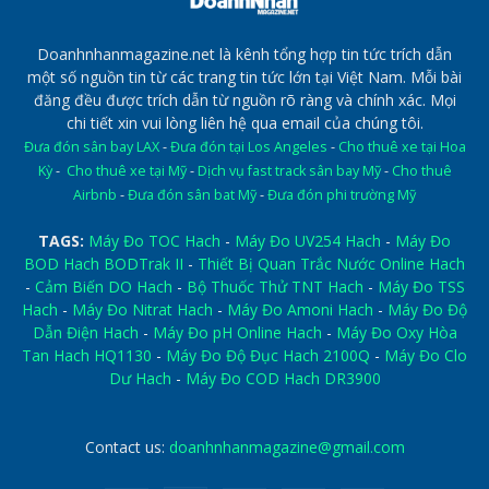
Doanhnhanmagazine.net là kênh tổng hợp tin tức trích dẫn
một số nguồn tin từ các trang tin tức lớn tại Việt Nam. Mỗi bài
đăng đều được trích dẫn từ nguồn rõ ràng và chính xác. Mọi
chi tiết xin vui lòng liên hệ qua email của chúng tôi.
Đưa đón sân bay LAX
-
Đưa đón tại Los Angeles
-
Cho thuê xe tại Hoa
Kỳ
-
Cho thuê xe tại Mỹ
-
Dịch vụ fast track sân bay Mỹ
-
Cho thuê
Airbnb
-
Đưa đón sân bat Mỹ
-
Đưa đón phi trường Mỹ
TAGS:
Máy Đo TOC Hach
-
Máy Đo UV254 Hach
-
Máy Đo
BOD Hach BODTrak II
-
Thiết Bị Quan Trắc Nước Online Hach
-
Cảm Biến DO Hach
-
Bộ Thuốc Thử TNT Hach
-
Máy Đo TSS
Hach
-
Máy Đo Nitrat Hach
-
Máy Đo Amoni Hach
-
Máy Đo Độ
Dẫn Điện Hach
-
Máy Đo pH Online Hach
-
Máy Đo Oxy Hòa
Tan Hach HQ1130
-
Máy Đo Độ Đục Hach 2100Q
-
Máy Đo Clo
Dư Hach
-
Máy Đo COD Hach DR3900
Contact us:
doanhnhanmagazine@gmail.com