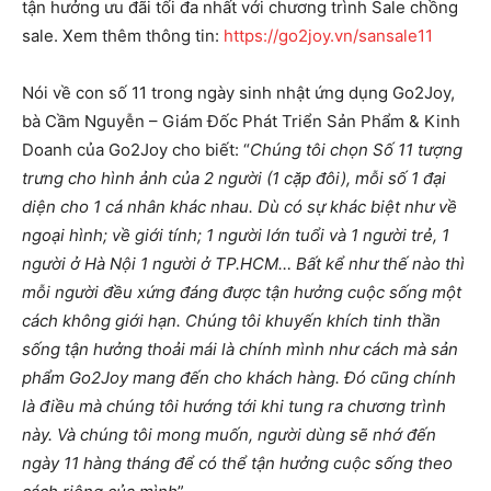
tận hưởng ưu đãi tối đa nhất với chương trình Sale chồng
sale. Xem thêm thông tin:
https://go2joy.vn/sansale11
Nói về con số 11 trong ngày sinh nhật ứng dụng Go2Joy,
bà Cầm Nguyễn – Giám Đốc Phát Triển Sản Phẩm & Kinh
Doanh của Go2Joy cho biết: “
Chúng tôi chọn Số 11 tượng
trưng cho hình ảnh của 2 người (1 cặp đôi), mỗi số 1 đại
diện cho 1 cá nhân khác nhau. Dù có sự khác biệt như về
ngoại hình; về giới tính; 1 người lớn tuổi và 1 người trẻ, 1
người ở Hà Nội 1 người ở TP.HCM… Bất kể như thế nào thì
mỗi người đều xứng đáng được tận hưởng cuộc sống một
cách không giới hạn. Chúng tôi khuyến khích tinh thần
sống tận hưởng thoải mái là chính mình như cách mà sản
phẩm Go2Joy mang đến cho khách hàng. Đó cũng chính
là điều mà chúng tôi hướng tới khi tung ra chương trình
này. Và chúng tôi mong muốn, người dùng sẽ nhớ đến
ngày 11 hàng tháng để có thể tận hưởng cuộc sống theo