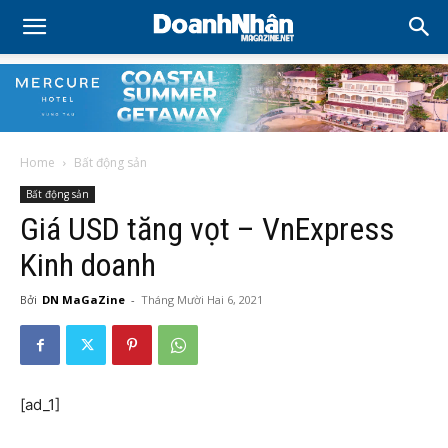
Home
Bất động sản
Bất động sản
Giá USD tăng vọt – VnExpress
Kinh doanh
Bởi
DN MaGaZine
-
Tháng Mười Hai 6, 2021
[ad_1]