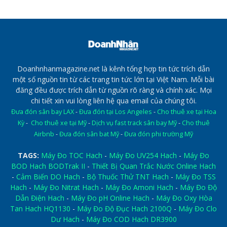
Doanhnhanmagazine.net là kênh tổng hợp tin tức trích dẫn
một số nguồn tin từ các trang tin tức lớn tại Việt Nam. Mỗi bài
đăng đều được trích dẫn từ nguồn rõ ràng và chính xác. Mọi
chi tiết xin vui lòng liên hệ qua email của chúng tôi.
Đưa đón sân bay LAX
-
Đưa đón tại Los Angeles
-
Cho thuê xe tại Hoa
Kỳ
-
Cho thuê xe tại Mỹ
-
Dịch vụ fast track sân bay Mỹ
-
Cho thuê
Airbnb
-
Đưa đón sân bat Mỹ
-
Đưa đón phi trường Mỹ
TAGS:
Máy Đo TOC Hach
-
Máy Đo UV254 Hach
-
Máy Đo
BOD Hach BODTrak II
-
Thiết Bị Quan Trắc Nước Online Hach
-
Cảm Biến DO Hach
-
Bộ Thuốc Thử TNT Hach
-
Máy Đo TSS
Hach
-
Máy Đo Nitrat Hach
-
Máy Đo Amoni Hach
-
Máy Đo Độ
Dẫn Điện Hach
-
Máy Đo pH Online Hach
-
Máy Đo Oxy Hòa
Tan Hach HQ1130
-
Máy Đo Độ Đục Hach 2100Q
-
Máy Đo Clo
Dư Hach
-
Máy Đo COD Hach DR3900