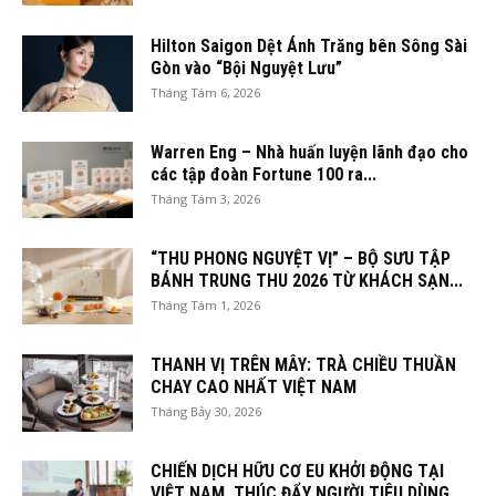
Hilton Saigon Dệt Ánh Trăng bên Sông Sài
Gòn vào “Bội Nguyệt Lưu”
Tháng Tám 6, 2026
Warren Eng – Nhà huấn luyện lãnh đạo cho
các tập đoàn Fortune 100 ra...
Tháng Tám 3, 2026
“THU PHONG NGUYỆT VỊ” – BỘ SƯU TẬP
BÁNH TRUNG THU 2026 TỪ KHÁCH SẠN...
Tháng Tám 1, 2026
THANH VỊ TRÊN MÂY: TRÀ CHIỀU THUẦN
CHAY CAO NHẤT VIỆT NAM
Tháng Bảy 30, 2026
CHIẾN DỊCH HỮU CƠ EU KHỞI ĐỘNG TẠI
VIỆT NAM, THÚC ĐẨY NGƯỜI TIÊU DÙNG...