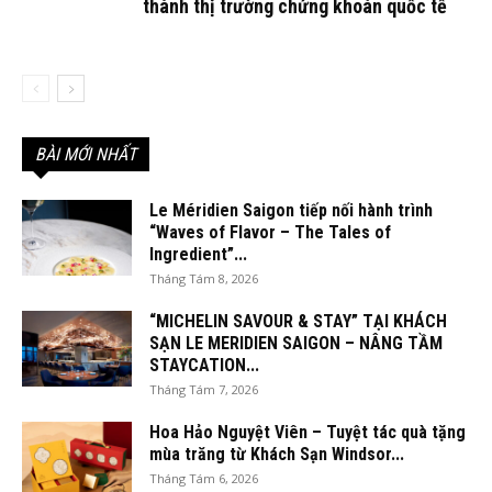
thành thị trường chứng khoán quốc tế
BÀI MỚI NHẤT
Le Méridien Saigon tiếp nối hành trình
“Waves of Flavor – The Tales of
Ingredient”...
Tháng Tám 8, 2026
“MICHELIN SAVOUR & STAY” TẠI KHÁCH
SẠN LE MERIDIEN SAIGON – NÂNG TẦM
STAYCATION...
Tháng Tám 7, 2026
Hoa Hảo Nguyệt Viên – Tuyệt tác quà tặng
mùa trăng từ Khách Sạn Windsor...
Tháng Tám 6, 2026