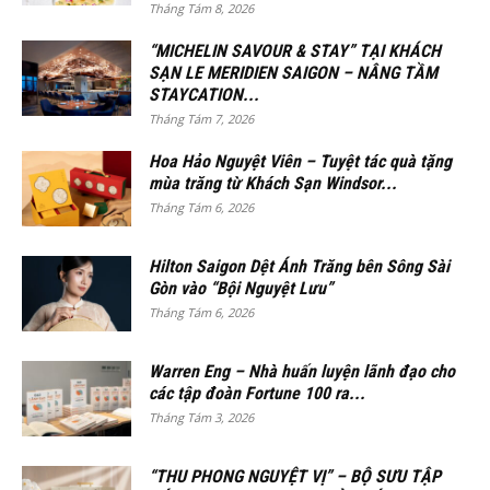
Tháng Tám 8, 2026
“MICHELIN SAVOUR & STAY” TẠI KHÁCH
SẠN LE MERIDIEN SAIGON – NÂNG TẦM
STAYCATION...
Tháng Tám 7, 2026
Hoa Hảo Nguyệt Viên – Tuyệt tác quà tặng
mùa trăng từ Khách Sạn Windsor...
Tháng Tám 6, 2026
Hilton Saigon Dệt Ánh Trăng bên Sông Sài
Gòn vào “Bội Nguyệt Lưu”
Tháng Tám 6, 2026
Warren Eng – Nhà huấn luyện lãnh đạo cho
các tập đoàn Fortune 100 ra...
Tháng Tám 3, 2026
“THU PHONG NGUYỆT VỊ” – BỘ SƯU TẬP