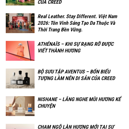
CỦA CREED
Real Leather. Stay Different. Việt Nam
2026: Tôn Vinh Sáng Tạo Da Thuộc Và
Thời Trang Bền Vững.
ATHÉNAÏS – KHI SỰ RẠNG RỠ ĐƯỢC
VIẾT THÀNH HƯƠNG
BỘ SƯU TẬP AVENTUS – BỐN BIỂU
TƯỢNG LÀM NÊN DI SẢN CỦA CREED
NISHANE – LẮNG NGHE MÙI HƯƠNG KỂ
CHUYỆN
CHẠM NGÕ LÀN HƯƠNG MỚI TẠI SỰ