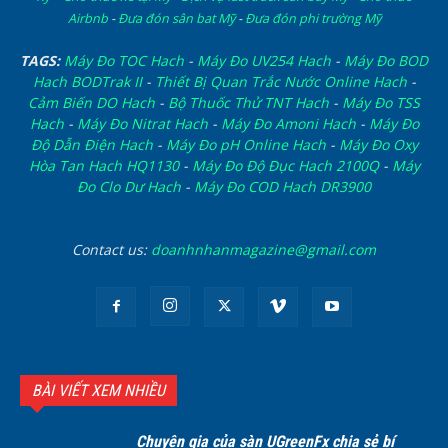
Airbnb
-
Đưa đón sân bat Mỹ
-
Đưa đón phi trường Mỹ
TAGS:
Máy Đo TOC Hach
-
Máy Đo UV254 Hach
-
Máy Đo BOD
Hach BODTrak II
-
Thiết Bị Quan Trắc Nước Online Hach
-
Cảm Biến DO Hach
-
Bộ Thuốc Thử TNT Hach
-
Máy Đo TSS
Hach
-
Máy Đo Nitrat Hach
-
Máy Đo Amoni Hach
-
Máy Đo
Độ Dẫn Điện Hach
-
Máy Đo pH Online Hach
-
Máy Đo Oxy
Hòa Tan Hach HQ1130
-
Máy Đo Độ Đục Hach 2100Q
-
Máy
Đo Clo Dư Hach
-
Máy Đo COD Hach DR3900
Contact us:
doanhnhanmagazine@gmail.com
BÀI VIẾT XEM NHIỀU
Chuyên gia của sàn UGreenFx chia sẻ bí