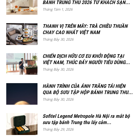
BÁNH TRUNG THU 2026 TỪ KHÁCH SẠN...
Tháng Tám 1, 2026
THANH VỊ TRÊN MÂY: TRÀ CHIỀU THUẦN
CHAY CAO NHẤT VIỆT NAM
Tháng Bảy 30, 2026
CHIẾN DỊCH HỮU CƠ EU KHỞI ĐỘNG TẠI
VIỆT NAM, THÚC ĐẨY NGƯỜI TIÊU DÙNG...
Tháng Bảy 30, 2026
HÀNH TRÌNH CỦA ÁNH TRĂNG TÁI HIỆN
QUA BỘ SƯU TẬP HỘP BÁNH TRUNG THU...
Tháng Bảy 30, 2026
Sofitel Legend Metropole Hà Nội ra mắt bộ
sưu tập bánh Trung thu lấy cảm...
Tháng Bảy 29, 2026