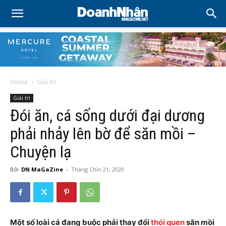
Home
Giải trí
Giải trí
Đói ăn, cá sống dưới đại dương
phải nhảy lên bờ để săn mồi –
Chuyện lạ
Bởi
DN MaGaZine
-
Tháng Chín 21, 2020
Một số loài cá đang buộc phải thay đổi
thói quen
săn mồi