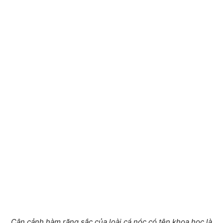
Cận cảnh hàm răng sắc của loài cá nóc có tên khoa học là