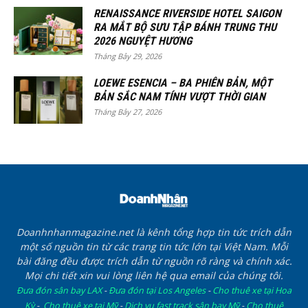
RENAISSANCE RIVERSIDE HOTEL SAIGON
RA MẮT BỘ SƯU TẬP BÁNH TRUNG THU
2026 NGUYỆT HƯƠNG
Tháng Bảy 29, 2026
LOEWE ESENCIA – BA PHIÊN BẢN, MỘT
BẢN SẮC NAM TÍNH VƯỢT THỜI GIAN
Tháng Bảy 27, 2026
Doanhnhanmagazine.net là kênh tổng hợp tin tức trích dẫn
một số nguồn tin từ các trang tin tức lớn tại Việt Nam. Mỗi
bài đăng đều được trích dẫn từ nguồn rõ ràng và chính xác.
Mọi chi tiết xin vui lòng liên hệ qua email của chúng tôi.
Đưa đón sân bay LAX
-
Đưa đón tại Los Angeles
-
Cho thuê xe tại Hoa
Kỳ
-
Cho thuê xe tại Mỹ
-
Dịch vụ fast track sân bay Mỹ
-
Cho thuê