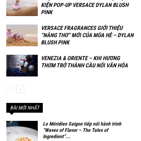
KIỆN POP-UP VERSACE DYLAN BLUSH
PINK
VERSACE FRAGRANCES GIỚI THIỆU
“NÀNG THƠ” MỚI CỦA MÙA HÈ – DYLAN
BLUSH PINK
VENEZIA & ORIENTE – KHI HƯƠNG
THƠM TRỞ THÀNH CẦU NỐI VĂN HÓA
BÀI MỚI NHẤT
Le Méridien Saigon tiếp nối hành trình
“Waves of Flavor – The Tales of
Ingredient”...