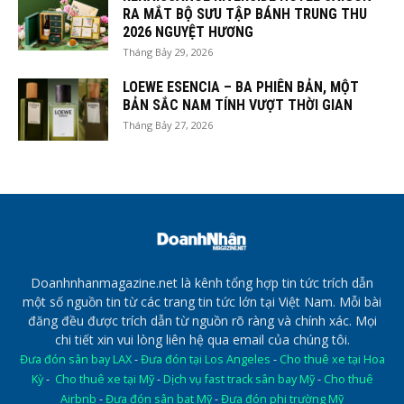
RA MẮT BỘ SƯU TẬP BÁNH TRUNG THU
2026 NGUYỆT HƯƠNG
Tháng Bảy 29, 2026
LOEWE ESENCIA – BA PHIÊN BẢN, MỘT
BẢN SẮC NAM TÍNH VƯỢT THỜI GIAN
Tháng Bảy 27, 2026
Doanhnhanmagazine.net là kênh tổng hợp tin tức trích dẫn
một số nguồn tin từ các trang tin tức lớn tại Việt Nam. Mỗi bài
đăng đều được trích dẫn từ nguồn rõ ràng và chính xác. Mọi
chi tiết xin vui lòng liên hệ qua email của chúng tôi.
Đưa đón sân bay LAX
-
Đưa đón tại Los Angeles
-
Cho thuê xe tại Hoa
Kỳ
-
Cho thuê xe tại Mỹ
-
Dịch vụ fast track sân bay Mỹ
-
Cho thuê
Airbnb
-
Đưa đón sân bat Mỹ
-
Đưa đón phi trường Mỹ