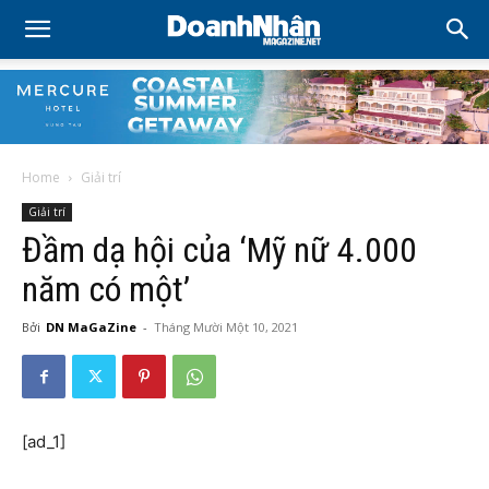
Home
Giải trí
Giải trí
Đầm dạ hội của ‘Mỹ nữ 4.000
năm có một’
Bởi
DN MaGaZine
-
Tháng Mười Một 10, 2021
[ad_1]