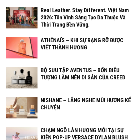
Real Leather. Stay Different. Việt Nam
2026: Tôn Vinh Sáng Tạo Da Thuộc Và
Thời Trang Bền Vững.
ATHÉNAÏS – KHI SỰ RẠNG RỠ ĐƯỢC
VIẾT THÀNH HƯƠNG
BỘ SƯU TẬP AVENTUS – BỐN BIỂU
TƯỢNG LÀM NÊN DI SẢN CỦA CREED
NISHANE – LẮNG NGHE MÙI HƯƠNG KỂ
CHUYỆN
CHẠM NGÕ LÀN HƯƠNG MỚI TẠI SỰ
KIỆN POP-UP VERSACE DYLAN BLUSH