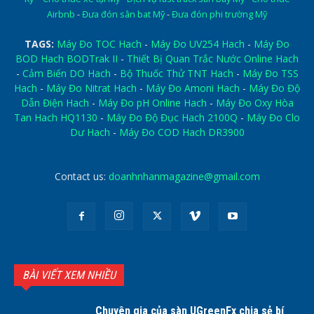
Airbnb
-
Đưa đón sân bat Mỹ
-
Đưa đón phi trường Mỹ
TAGS:
Máy Đo TOC Hach
-
Máy Đo UV254 Hach
-
Máy Đo
BOD Hach BODTrak II
-
Thiết Bị Quan Trắc Nước Online Hach
-
Cảm Biến DO Hach
-
Bộ Thuốc Thử TNT Hach
-
Máy Đo TSS
Hach
-
Máy Đo Nitrat Hach
-
Máy Đo Amoni Hach
-
Máy Đo Độ
Dẫn Điện Hach
-
Máy Đo pH Online Hach
-
Máy Đo Oxy Hòa
Tan Hach HQ1130
-
Máy Đo Độ Đục Hach 2100Q
-
Máy Đo Clo
Dư Hach
-
Máy Đo COD Hach DR3900
Contact us:
doanhnhanmagazine@gmail.com
BÀI VIẾT XEM NHIỀU
Chuyên gia của sàn UGreenFx chia sẻ bí