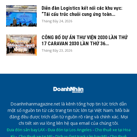
Diễn đàn Logistics kết nối các khu vực:
“Tái cấu trúc chuỗi cung ứng toàn...
Tháng Bảy 24, 2026
CÔNG BỐ DỰ ÁN THƯ VIỆN 2030 LẦN THỨ
17 CARAVAN 2030 LẦN THỨ 36...
Tháng Bảy 23, 2026
Doanhnhanmagazine.net là kênh tổng hợp tin tức trích dẫn
một số nguồn tin từ các trang tin tức lớn tại Việt Nam. Mỗi bài
đăng đều được trích dẫn từ nguồn rõ ràng và chính xác. Mọi
chi tiết xin vui lòng liên hệ qua email của chúng tôi.
Đưa đón sân bay LAX
-
Đưa đón tại Los Angeles
-
Cho thuê xe tại Hoa
Kỳ
-
Cho thuê xe tại Mỹ
-
Dịch vụ fast track sân bay Mỹ
-
Cho thuê