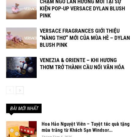
CHẠM NGÕ LÀN HƯƠNG MỚI TẠI SỰ
KIỆN POP-UP VERSACE DYLAN BLUSH
PINK
VERSACE FRAGRANCES GIỚI THIỆU
“NÀNG THƠ” MỚI CỦA MÙA HÈ – DYLAN
BLUSH PINK
VENEZIA & ORIENTE – KHI HƯƠNG
THƠM TRỞ THÀNH CẦU NỐI VĂN HÓA
BÀI MỚI NHẤT
Hoa Hảo Nguyệt Viên – Tuyệt tác quà tặng
mùa trăng từ Khách Sạn Windsor...
Tháng Tám 6, 2026