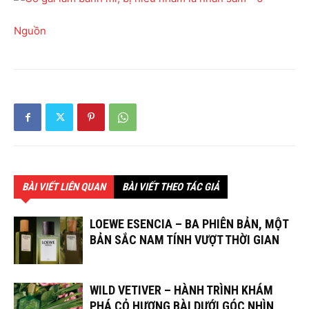
Nguồn
BÀI VIẾT LIÊN QUAN
BÀI VIẾT THEO TÁC GIẢ
LOEWE ESENCIA – BA PHIÊN BẢN, MỘT
BẢN SẮC NAM TÍNH VƯỢT THỜI GIAN
WILD VETIVER – HÀNH TRÌNH KHÁM
PHÁ CỎ HƯƠNG BÀI DƯỚI GÓC NHÌN