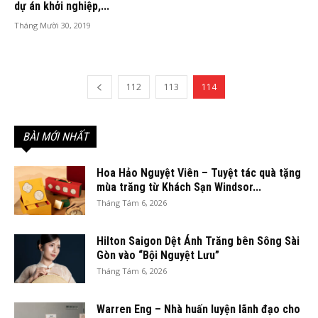
dự án khởi nghiệp,...
Tháng Mười 30, 2019
112
113
114
BÀI MỚI NHẤT
Hoa Hảo Nguyệt Viên – Tuyệt tác quà tặng
mùa trăng từ Khách Sạn Windsor...
Tháng Tám 6, 2026
Hilton Saigon Dệt Ánh Trăng bên Sông Sài
Gòn vào “Bội Nguyệt Lưu”
Tháng Tám 6, 2026
Warren Eng – Nhà huấn luyện lãnh đạo cho