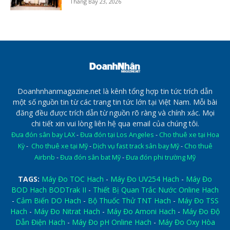
Tháng Bảy 23, 2026
Doanhnhanmagazine.net là kênh tổng hợp tin tức trích dẫn
một số nguồn tin từ các trang tin tức lớn tại Việt Nam. Mỗi bài
đăng đều được trích dẫn từ nguồn rõ ràng và chính xác. Mọi
chi tiết xin vui lòng liên hệ qua email của chúng tôi.
Đưa đón sân bay LAX
-
Đưa đón tại Los Angeles
-
Cho thuê xe tại Hoa
Kỳ
-
Cho thuê xe tại Mỹ
-
Dịch vụ fast track sân bay Mỹ
-
Cho thuê
Airbnb
-
Đưa đón sân bat Mỹ
-
Đưa đón phi trường Mỹ
TAGS:
Máy Đo TOC Hach
-
Máy Đo UV254 Hach
-
Máy Đo
BOD Hach BODTrak II
-
Thiết Bị Quan Trắc Nước Online Hach
-
Cảm Biến DO Hach
-
Bộ Thuốc Thử TNT Hach
-
Máy Đo TSS
Hach
-
Máy Đo Nitrat Hach
-
Máy Đo Amoni Hach
-
Máy Đo Độ
Dẫn Điện Hach
-
Máy Đo pH Online Hach
-
Máy Đo Oxy Hòa