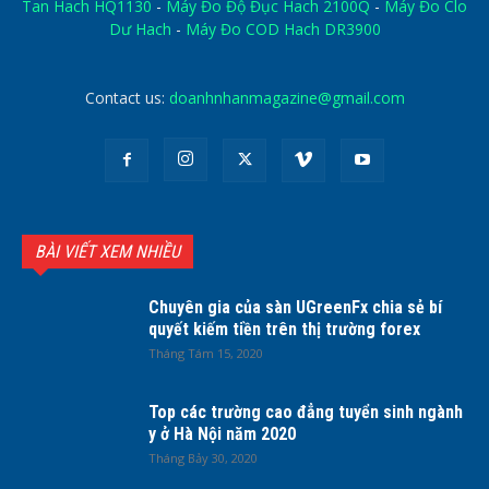
Tan Hach HQ1130
-
Máy Đo Độ Đục Hach 2100Q
-
Máy Đo Clo
Dư Hach
-
Máy Đo COD Hach DR3900
Contact us:
doanhnhanmagazine@gmail.com
BÀI VIẾT XEM NHIỀU
Chuyên gia của sàn UGreenFx chia sẻ bí
quyết kiếm tiền trên thị trường forex
Tháng Tám 15, 2020
Top các trường cao đẳng tuyển sinh ngành
y ở Hà Nội năm 2020
Tháng Bảy 30, 2020