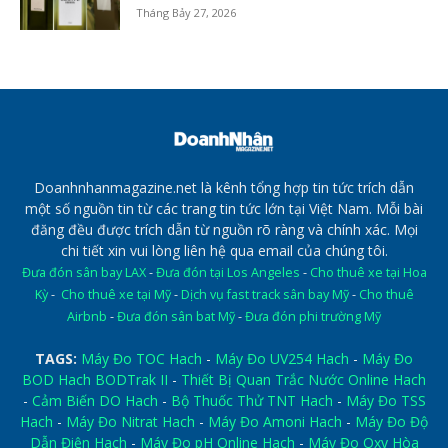
Tháng Bảy 27, 2026
Doanhnhanmagazine.net là kênh tổng hợp tin tức trích dẫn
một số nguồn tin từ các trang tin tức lớn tại Việt Nam. Mỗi bài
đăng đều được trích dẫn từ nguồn rõ ràng và chính xác. Mọi
chi tiết xin vui lòng liên hệ qua email của chúng tôi.
Đưa đón sân bay LAX
-
Đưa đón tại Los Angeles
-
Cho thuê xe tại Hoa
Kỳ
-
Cho thuê xe tại Mỹ
-
Dịch vụ fast track sân bay Mỹ
-
Cho thuê
Airbnb
-
Đưa đón sân bat Mỹ
-
Đưa đón phi trường Mỹ
TAGS:
Máy Đo TOC Hach
-
Máy Đo UV254 Hach
-
Máy Đo
BOD Hach BODTrak II
-
Thiết Bị Quan Trắc Nước Online Hach
-
Cảm Biến DO Hach
-
Bộ Thuốc Thử TNT Hach
-
Máy Đo TSS
Hach
-
Máy Đo Nitrat Hach
-
Máy Đo Amoni Hach
-
Máy Đo Độ
Dẫn Điện Hach
-
Máy Đo pH Online Hach
-
Máy Đo Oxy Hòa