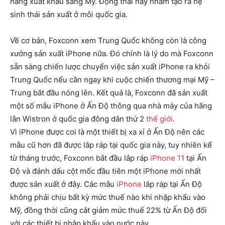
hàng xuất khẩu sang Mỹ. Động thái này nhằm tạo ra hệ
sinh thái sản xuất ở mỗi quốc gia.
Về cơ bản, Foxconn xem Trung Quốc không còn là công
xưởng sản xuất iPhone nữa. Đó chính là lý do mà Foxconn
sẵn sàng chiến lược chuyển việc sản xuất iPhone ra khỏi
Trung Quốc nếu cần ngay khi cuộc chiến thương mại Mỹ –
Trung bắt đầu nóng lên. Kết quả là, Foxconn đã sản xuất
một số mẫu iPhone ở Ấn Độ thông qua nhà máy của hãng
lẫn Wistron ở quốc gia đông dân thứ 2
thế giới
.
Vì iPhone được coi là một thiết bị xa xỉ ở Ấn Độ nên các
mẫu cũ hơn đã được lắp ráp tại quốc gia này, tuy nhiên kể
từ tháng trước, Foxconn bắt đầu lắp ráp
iPhone 11
tại Ấn
Độ và đánh dấu cột mốc đầu tiên một iPhone mới nhất
được sản xuất ở đây. Các mẫu
iPhone
lắp ráp tại Ấn Độ
không phải chịu bất kỳ mức thuế nào khi nhập khẩu vào
Mỹ, đồng thời cũng cắt giảm mức thuế 22% từ Ấn Độ đối
với các thiết bị nhập khẩu vào nước này.