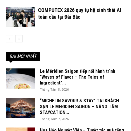
COMPUTEX 2026 quy tụ hệ sinh thái AI
toàn cầu tại Đài Bắc
BÀI MỚI NHẤT
Le Méridien Saigon tiếp nối hành trình
“Waves of Flavor – The Tales of
Ingredient”...
Tháng Tám 8, 2026
“MICHELIN SAVOUR & STAY” TẠI KHÁCH
SẠN LE MERIDIEN SAIGON – NÂNG TẦM
STAYCATION...
Tháng Tám 7, 2026
Hoa Hảo Nguyệt Viên – Tuyệt tác quà tặng