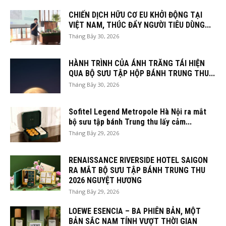
CHIẾN DỊCH HỮU CƠ EU KHỞI ĐỘNG TẠI
VIỆT NAM, THÚC ĐẨY NGƯỜI TIÊU DÙNG...
Tháng Bảy 30, 2026
HÀNH TRÌNH CỦA ÁNH TRĂNG TÁI HIỆN
QUA BỘ SƯU TẬP HỘP BÁNH TRUNG THU...
Tháng Bảy 30, 2026
Sofitel Legend Metropole Hà Nội ra mắt
bộ sưu tập bánh Trung thu lấy cảm...
Tháng Bảy 29, 2026
RENAISSANCE RIVERSIDE HOTEL SAIGON
RA MẮT BỘ SƯU TẬP BÁNH TRUNG THU
2026 NGUYỆT HƯƠNG
Tháng Bảy 29, 2026
LOEWE ESENCIA – BA PHIÊN BẢN, MỘT
BẢN SẮC NAM TÍNH VƯỢT THỜI GIAN