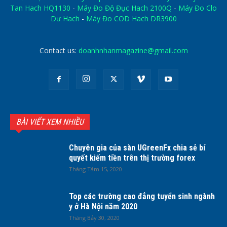
Tan Hach HQ1130
-
Máy Đo Độ Đục Hach 2100Q
-
Máy Đo Clo
Dư Hach
-
Máy Đo COD Hach DR3900
Contact us:
doanhnhanmagazine@gmail.com
BÀI VIẾT XEM NHIỀU
Chuyên gia của sàn UGreenFx chia sẻ bí
quyết kiếm tiền trên thị trường forex
Tháng Tám 15, 2020
Top các trường cao đẳng tuyển sinh ngành
y ở Hà Nội năm 2020
Tháng Bảy 30, 2020