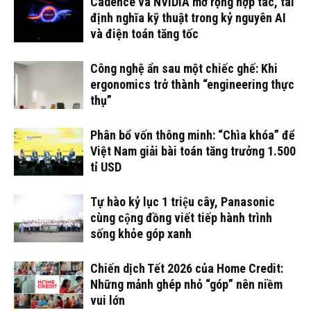
Cadence và NVIDIA mở rộng hợp tác, tái
định nghĩa kỹ thuật trong kỷ nguyên AI
và điện toán tăng tốc
Công nghệ ẩn sau một chiếc ghế: Khi
ergonomics trở thành “engineering thực
thụ”
Phân bổ vốn thông minh: “Chìa khóa” để
Việt Nam giải bài toán tăng trưởng 1.500
tỉ USD
Tự hào kỷ lục 1 triệu cây, Panasonic
cùng cộng đồng viết tiếp hành trình
sống khỏe góp xanh
Chiến dịch Tết 2026 của Home Credit:
Những mảnh ghép nhỏ “góp” nên niềm
vui lớn